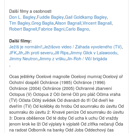
Další filmy a osobnosti
Don L. Bagley
,
Fuddle Bagley
,
Gail Goldkamp Bagley
,
Tim Bagley
,
Greg Baglia
,
Alison Bagnall
,
Vincent Bagnall
,
Robert Bagnell
,
Fabrice Bagni
,
Carlo Bagno
,
Další filmy:
Ježíš je normální!
,
Ježíšovo video / Záhada vyvoleného (TV)
,
JFK
,
Jih
,
Jih proti severu
,
Jill Rips
,
Jimmy Glick v Lalawoodu
,
Jimmy Neutron
,
Jimmy z vršku
,
Jin-Roh / Vlčí brigáda
,
Ocas ještěrky Ocelové magnolie Ocelový mumraj Ocelový oř
Ochotní dospělí Ochránce (1985) Ochránce (1996)
Ochránce (2004) Ochránce (2005) Ochranné zbarvení
Octopus (V) Octopus 2 Oči černé Oči pro pláč Očima vraha
(TV) Očista Očitý svědek Od dvanácti do tří Od dveří ke
dveřím (TV) Od kolébky do hrobu Od soumraku do úsvitu Od
soumraku do úsvitu 2: Krvavé peníze Od soumraku do úsvitu
3: Dcera oběšence Od té doby Od ucha k uchu Od vraždy
jenom krok ke lži Od výplaty k výplatě Od zítřka nečaruji Óda
na radost Odborník na banky Odd Jobs Oddechový čas