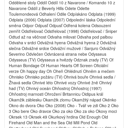
Oddělené stoly Oddíl Oddíl 10 z Navarone / Komando 10 z
Navarone Oddíl z Beverly Hills Odete Odette
Toulemondeová Odhalení Odile Odpískáno Odplata (1999)
Odplata (2006) Odplata (2007) Odpolední láska Odpolední
směna Odpor Odpusť Odpusť Odřená kolena Odsouzeni
zemřít Odstřelovač Odstřelovač (1998) Odstřelovač / Sniper
Odtud až na věčnost Odvaha milovat Odvaha pod palbou
Odvaha v srdci Odvážná hyena Odvážná hyena 2 Odvážná
slečna Odvážné srdce Odvážní mužové / Sanjuro Odvážný
Severino Odvlečen Odvrácená strana nebe Odysseus
Odysseus (TV) Odysseus a hvězdy Odznak zrady (TV) Of
Human Bondage Of Human Hearts Off Screen Oficiální
verze Oh happy day Oh Oheň Ohlédnutí Ohněm a mečem
Ohnisko Ohnisko požáru (TV) Ohnivá bouře Ohnivá sedla /
Žhavá sedla Ohnivé léto Ohnivé vozy Ohnivé žně Ohnivý
had (TV) Ohnivý oceán Ohňostroj Ohňostroj (1997)
Ohňostroj marnosti Ohrožení Britannicu Oidipus král
Okamžik záblesku Okamžik zlomu Okamžitý nápad Okénko
Okno do dvora Oko Oko (2008) Oko - Tvář ve zdi Oko 2 Oko
3 Oko bere Oko dravce Oko za oko Oko za oko Okovy moci
Okrsek 13 Okrsek 49 Okurkový hrdina Old Enough Old
Firehand Old Man and the Sea Old Mill Pond Old