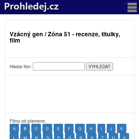
Vzácný gen / Zóna 51 - recenze, titulky,
film
Hledat film:
Filmy od písmene:
-
-
-
-
-
-
-
-
-
-
-
A
B
C
D
E
F
G
H
I
J
K
-
-
-
-
-
-
-
-
-
-
L
M
N
O
P
Q
R
S
T
U
V