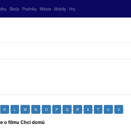
adby
Školy
Podniky
Města
Mobily
Hry
-
-
-
-
-
-
-
-
-
-
-
-
-
K
L
M
N
O
P
Q
R
S
T
U
V
še o filmu Chci domů