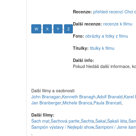
Recenze:
přehled recenzí Chci
Další recenze:
recenze k filmu
-
-
-
W
X
Y
Z
Foto:
obrázky a fotky z filmu
Titulky:
titulky k filmu
Další info:
Pokud hledáš další informace, k
Další filmy a osobnosti
John Branagan
,
Kenneth Branagh
,
Adolf Branald
,
Karel 
Jan Branberger
,
Michele Branca
,
Paula Brancati
,
Další filmy:
Šach mat
,
Šachová partie
,
Šachta
,
Šakal
,
Šakalí léta
,
Ša
Šampión výstavy / Nejlepší show
,
Šampioni / Jsme šam
,