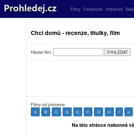
Filmy
Osobnosti
Interpreti
Skl
Chci domů - recenze, titulky, film
Hledat film:
Filmy od písmene:
-
-
-
-
-
-
-
-
-
A
B
C
D
E
F
G
H
I
J
Na této stránce nalezneš v