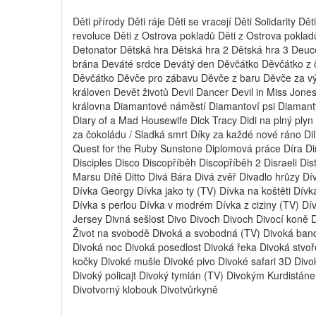
Děti přírody Děti ráje Děti se vracejí Děti Solidarity Dě
revoluce Děti z Ostrova pokladů Děti z Ostrova poklad
Detonator Dětská hra Dětská hra 2 Dětská hra 3 Deuce
brána Deváté srdce Devátý den Děvčátko Děvčátko z
Děvčátko Děvče pro zábavu Děvče z baru Děvče za v
královen Devět životů Devil Dancer Devil in Miss Jon
královna Diamantové náměstí Diamantoví psi Diamant
Diary of a Mad Housewife Dick Tracy Didi na plný plyn
za čokoládu / Sladká smrt Díky za každé nové ráno Dill
Quest for the Ruby Sunstone Diplomová práce Díra Dire
Disciples Disco Discopříběh Discopříběh 2 Disraeli Dist
Marsu Dítě Ditto Divá Bára Divá zvěř Divadlo hrůzy Dív
Dívka Georgy Dívka jako ty (TV) Dívka na koštěti Dívk
Dívka s perlou Dívka v modrém Dívka z ciziny (TV) Dí
Jersey Divná sešlost Divo Divoch Divoch Divocí koně Div
Život na svobodě Divoká a svobodná (TV) Divoká banda
Divoká noc Divoká posedlost Divoká řeka Divoká stvoř
kočky Divoké mušle Divoké pivo Divoké safari 3D Divok
Divoký policajt Divoký tymián (TV) Divokým Kurdistán
Divotvorný klobouk Divotvůrkyně