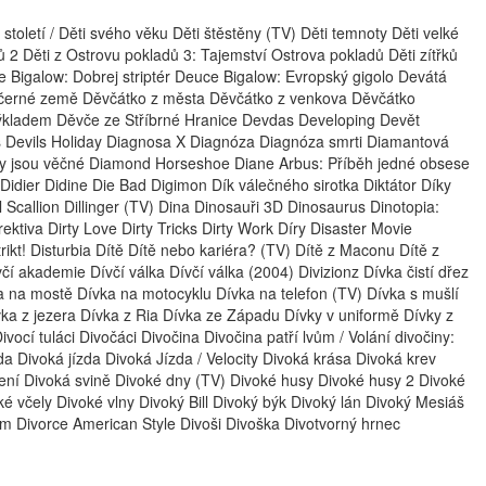
ti století / Děti svého věku Děti štěstěny (TV) Děti temnoty Děti velké
ů 2 Děti z Ostrovu pokladů 3: Tajemství Ostrova pokladů Děti zítřků
 Bigalow: Dobrej striptér Deuce Bigalow: Evropský gigolo Devátá
 černé země Děvčátko z města Děvčátko z venkova Děvčátko
ýkladem Děvče ze Stříbrné Hranice Devdas Developing Devět
es Devils Holiday Diagnosa X Diagnóza Diagnóza smrti Diamantová
y jsou věčné Diamond Horseshoe Diane Arbus: Příběh jedné obsese
 Didier Didine Die Bad Digimon Dík válečného sirotka Diktátor Díky
 Scallion Dillinger (TV) Dina Dinosauři 3D Dinosaurus Dinotopia:
ktiva Dirty Love Dirty Tricks Dirty Work Díry Disaster Movie
rikt! Disturbia Dítě Dítě nebo kariéra? (TV) Dítě z Maconu Dítě z
čí akademie Dívčí válka Dívčí válka (2004) Divizionz Dívka čistí dřez
a na mostě Dívka na motocyklu Dívka na telefon (TV) Dívka s mušlí
vka z jezera Dívka z Ria Dívka ze Západu Dívky v uniformě Dívky z
ocí tuláci Divočáci Divočina Divočina patří lvům / Volání divočiny:
 Divoká jízda Divoká Jízda / Velocity Divoká krása Divoká krev
ení Divoká svině Divoké dny (TV) Divoké husy Divoké husy 2 Divoké
é včely Divoké vlny Divoký Bill Divoký býk Divoký lán Divoký Mesiáš
em Divorce American Style Divoši Divoška Divotvorný hrnec