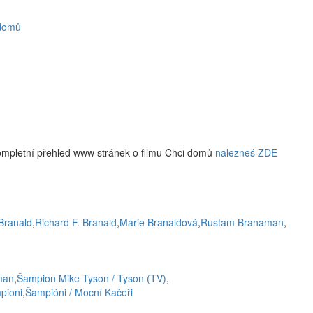
 domů
ompletní přehled www stránek o filmu Chci domů
nalezneš ZDE
Branald
,
Richard F. Branald
,
Marie Branaldová
,
Rustam Branaman
,
man
,
Šampion Mike Tyson / Tyson (TV)
,
pioni
,
Šampióni / Mocní Kačeři