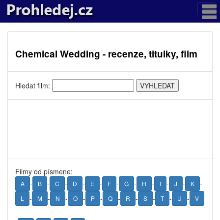
Chemical Wedding - recenze, titulky, film
Hledat film:
Filmy od písmene:
-
-
-
-
-
-
-
-
-
-
-
A
B
C
D
E
F
G
H
I
J
K
-
-
-
-
-
-
-
-
-
-
L
M
N
O
P
Q
R
S
T
U
V