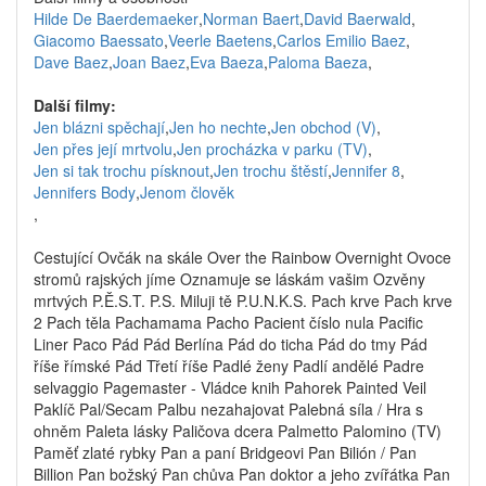
Hilde De Baerdemaeker
,
Norman Baert
,
David Baerwald
,
Giacomo Baessato
,
Veerle Baetens
,
Carlos Emilio Baez
,
Dave Baez
,
Joan Baez
,
Eva Baeza
,
Paloma Baeza
,
Další filmy:
Jen blázni spěchají
,
Jen ho nechte
,
Jen obchod (V)
,
Jen přes její mrtvolu
,
Jen procházka v parku (TV)
,
Jen si tak trochu písknout
,
Jen trochu štěstí
,
Jennifer 8
,
Jennifers Body
,
Jenom člověk
,
Cestující Ovčák na skále Over the Rainbow Overnight Ovoce
stromů rajských jíme Oznamuje se láskám vašim Ozvěny
mrtvých P.Ě.S.T. P.S. Miluji tě P.U.N.K.S. Pach krve Pach krve
2 Pach těla Pachamama Pacho Pacient číslo nula Pacific
Liner Paco Pád Pád Berlína Pád do ticha Pád do tmy Pád
říše římské Pád Třetí říše Padlé ženy Padlí andělé Padre
selvaggio Pagemaster - Vládce knih Pahorek Painted Veil
Paklíč Pal/Secam Palbu nezahajovat Palebná síla / Hra s
ohněm Paleta lásky Paličova dcera Palmetto Palomino (TV)
Paměť zlaté rybky Pan a paní Bridgeovi Pan Bilión / Pan
Billion Pan božský Pan chůva Pan doktor a jeho zvířátka Pan