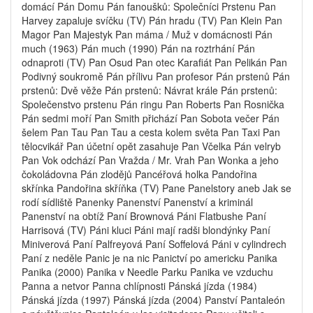
domácí Pán Domu Pán fanoušků: Společníci Prstenu Pan
Harvey zapaluje svíčku (TV) Pán hradu (TV) Pan Klein Pan
Magor Pan Majestyk Pan máma / Muž v domácnosti Pán
much (1963) Pán much (1990) Pán na roztrhání Pán
odnaproti (TV) Pan Osud Pan otec Karafiát Pan Pelikán Pan
Podivný soukromě Pán přílivu Pan profesor Pán prstenů Pán
prstenů: Dvě věže Pán prstenů: Návrat krále Pán prstenů:
Společenstvo prstenu Pán ringu Pan Roberts Pan Rosnička
Pán sedmi moří Pan Smith přichází Pan Sobota večer Pán
šelem Pan Tau Pan Tau a cesta kolem světa Pan Taxi Pan
tělocvikář Pan účetní opět zasahuje Pan Včelka Pán velryb
Pan Vok odchází Pan Vražda / Mr. Vrah Pan Wonka a jeho
čokoládovna Pán zlodějů Pancéřová holka Pandořina
skřínka Pandořina skříňka (TV) Pane Panelstory aneb Jak se
rodí sídliště Panenky Panenství Panenství a kriminál
Panenství na obtíž Paní Brownová Páni Flatbushe Paní
Harrisová (TV) Páni kluci Páni mají radši blondýnky Paní
Miniverová Paní Palfreyová Paní Soffelová Páni v cylindrech
Paní z neděle Panic je na nic Panictví po americku Panika
Panika (2000) Panika v Needle Parku Panika ve vzduchu
Panna a netvor Panna chlípnosti Pánská jízda (1984)
Pánská jízda (1997) Pánská jízda (2004) Panství Pantaleón