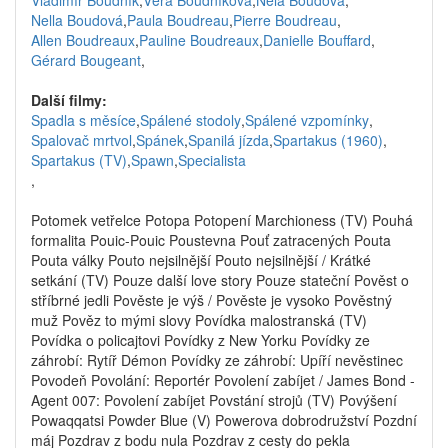
Vladimír Boudník
,
Věra Boudníková
,
Nela Boudová
,
Nella Boudová
,
Paula Boudreau
,
Pierre Boudreau
,
Allen Boudreaux
,
Pauline Boudreaux
,
Danielle Bouffard
,
Gérard Bougeant
,
Další filmy:
Spadla s měsíce
,
Spálené stodoly
,
Spálené vzpomínky
,
Spalovač mrtvol
,
Spánek
,
Spanilá jízda
,
Spartakus (1960)
,
Spartakus (TV)
,
Spawn
,
Specialista
,
Potomek vetřelce Potopa Potopení Marchioness (TV) Pouhá
formalita Pouic-Pouic Poustevna Pouť zatracených Pouta
Pouta války Pouto nejsilnější Pouto nejsilnější / Krátké
setkání (TV) Pouze další love story Pouze stateční Pověst o
stříbrné jedli Pověste je výš / Pověste je vysoko Pověstný
muž Pověz to mými slovy Povídka malostranská (TV)
Povídka o policajtovi Povídky z New Yorku Povídky ze
záhrobí: Rytíř Démon Povídky ze záhrobí: Upíří nevěstinec
Povodeň Povolání: Reportér Povolení zabíjet / James Bond -
Agent 007: Povolení zabíjet Povstání strojů (TV) Povýšení
Powaqqatsi Powder Blue (V) Powerova dobrodružství Pozdní
máj Pozdrav z bodu nula Pozdrav z cesty do pekla