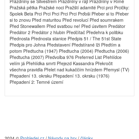
Prázdniny se Silvestrem Prázdniny v ráji Prázdniny v Římě
Pražská pětka Pražské noci Pražští adamité Prci prci Prcičky:
Spolek Beta Prci Prci Prci Prci Prci Prďoši Přeber si to Přeber
si to znovu Před maturitou Před revolucí Před soumrakem
Před Stonewallem Před svatbou ne! Před úsvitem Predátor
Predátor 2 Predátor z hlubin Předčítač Předehra k polibku
Přednosta Přednosta stanice Předpis 51 / The 51st State
Předpis pro Johna Představení Předstírané lži Předtím a
potom Předtucha (1947) Předtucha (2004) Předtucha (2006)
Předtucha (2007) Předvolba 976 Preferred List Přehlídce
velím já Přehlídka smrti Přejezd Kassandra Překročit
všechna pravidla Přelet nad kukaččím hnízdem Přemysl (TV)
Přepadení 13. okrsku Přepadení 13. okrsku (1976)
Přepadení 2: Temné území
2024 ©
Prohledej.cz
/
Návody na hry
/
články