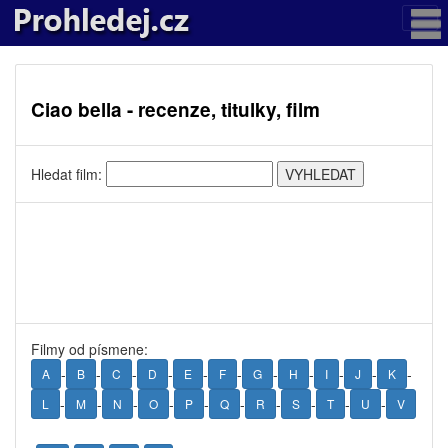
Ciao bella - recenze, titulky, film
Hledat film:
Filmy od písmene:
-
-
-
-
-
-
-
-
-
-
-
A
B
C
D
E
F
G
H
I
J
K
-
-
-
-
-
-
-
-
-
-
L
M
N
O
P
Q
R
S
T
U
V