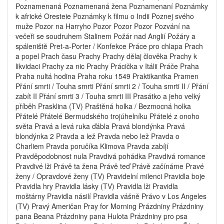
Poznamenaná Poznamenaná žena Poznamenaní Poznámky
k africké Oresteie Poznámky k filmu o Indii Poznej svého
muže Pozor na Harryho Pozor Pozor Pozor Pozvání na
večeři se soudruhem Stalinem Požár nad Anglií Požáry a
spáleniště Pret-a-Porter / Konfekce Práce pro chlapa Prach
a popel Prach času Prachy Prachy dělaj člověka Prachy k
likvidaci Prachy za nic Prachy Prácička v Itálii Práče Praha
Praha nultá hodina Praha roku 1549 Praktikantka Pramen
Přání smrti / Touha smrti Přání smrti 2 / Touha smrti II / Přání
zabít II Přání smrti 3 / Touha smrti III Prasátko a jeho velký
příběh Prasklina (TV) Praštěná holka / Bezmocná holka
Přátelé Přátelé Bermudského trojúhelníku Přátelé z onoho
světa Pravá a levá ruka ďábla Pravá blondýnka Pravá
blondýnka 2 Pravda a lež Pravda nebo lež Pravda o
Charliem Pravda poručíka Klimova Pravda zabíjí
Pravděpodobnost nula Pravdivá pohádka Pravdivá romance
Pravdivé lži Právě ta žena Právě teď Právě začínáme Pravé
ženy / Opravdové ženy (TV) Pravidelní milenci Pravidla boje
Pravidla hry Pravidla lásky (TV) Pravidla lži Pravidla
moštárny Pravidla násilí Pravidla vášně Právo v Los Angeles
(TV) Pravý Američan Pray for Morning Prázdniny Prázdniny
pana Beana Prázdniny pana Hulota Prázdniny pro psa