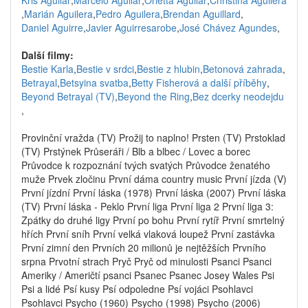
Kris Aguilar
,
Marcelo Aguilar
,
Orietta Aguilar
,
Christina Aguilera
,
Marián Aguilera
,
Pedro Aguilera
,
Brendan Aguillard
,
Daniel Aguirre
,
Javier Aguirresarobe
,
José Chávez Agundes
,
Další filmy:
Bestie Karla
,
Bestie v srdci
,
Bestie z hlubin
,
Betonová zahrada
,
Betrayal
,
Betsyina svatba
,
Betty Fisherová a další příběhy
,
Beyond Betrayal (TV)
,
Beyond the Ring
,
Bez dcerky neodejdu
,
Provinční vražda (TV) Prožij to naplno! Prsten (TV) Prstoklad
(TV) Prstýnek Průseráři / Blb a blbec / Lovec a borec
Průvodce k rozpoznání tvých svatých Průvodce ženatého
muže Prvek zločinu První dáma country music První jízda (V)
První jízdní První láska (1978) První láska (2007) První láska
(TV) První láska - Peklo První liga První liga 2 První liga 3:
Zpátky do druhé ligy První po bohu První rytíř První smrtelný
hřích První sníh První velká vlaková loupež První zastávka
První zimní den Prvních 20 milionů je nejtěžších Prvního
srpna Prvotní strach Pryč Pryč od minulosti Psanci Psanci
Ameriky / Američtí psanci Psanec Psanec Josey Wales Psi
Psi a lidé Psí kusy Psí odpoledne Psí vojáci Psohlavci
Psohlavci Psycho (1960) Psycho (1998) Psycho (2006)