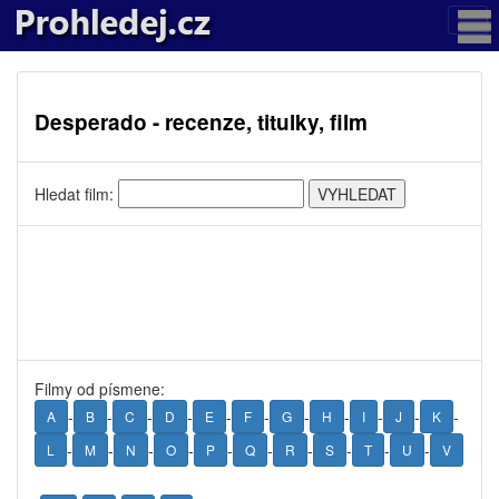
Desperado - recenze, titulky, film
Hledat film:
Filmy od písmene:
-
-
-
-
-
-
-
-
-
-
-
A
B
C
D
E
F
G
H
I
J
K
-
-
-
-
-
-
-
-
-
-
L
M
N
O
P
Q
R
S
T
U
V