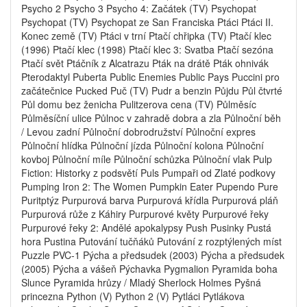
Psycho 2 Psycho 3 Psycho 4: Začátek (TV) Psychopat
Psychopat (TV) Psychopat ze San Franciska Ptáci Ptáci II.
Konec země (TV) Ptáci v trní Ptačí chřipka (TV) Ptačí klec
(1996) Ptačí klec (1998) Ptačí klec 3: Svatba Ptačí sezóna
Ptačí svět Ptáčník z Alcatrazu Pták na drátě Pták ohnivák
Pterodaktyl Puberta Public Enemies Public Pays Puccini pro
začátečnice Pucked Puč (TV) Pudr a benzin Půjdu Půl čtvrté
Půl domu bez ženicha Pulitzerova cena (TV) Půlměsíc
Půlměsíční ulice Půlnoc v zahradě dobra a zla Půlnoční běh
/ Levou zadní Půlnoční dobrodružství Půlnoční expres
Půlnoční hlídka Půlnoční jízda Půlnoční kolona Půlnoční
kovboj Půlnoční míle Půlnoční schůzka Půlnoční vlak Pulp
Fiction: Historky z podsvětí Puls Pumpaři od Zlaté podkovy
Pumping Iron 2: The Women Pumpkin Eater Pupendo Pure
Puritptýz Purpurová barva Purpurová křídla Purpurová pláň
Purpurová růže z Káhiry Purpurové květy Purpurové řeky
Purpurové řeky 2: Andělé apokalypsy Push Pusinky Pustá
hora Pustina Putování tučňáků Putování z rozptýlených míst
Puzzle PVC-1 Pýcha a předsudek (2003) Pýcha a předsudek
(2005) Pýcha a vášeň Pýchavka Pygmalion Pyramida boha
Slunce Pyramida hrůzy / Mladý Sherlock Holmes Pyšná
princezna Python (V) Python 2 (V) Pytláci Pytlákova