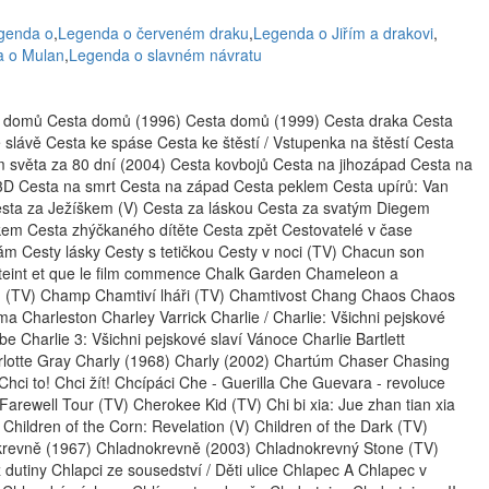
genda o
,
Legenda o červeném draku
,
Legenda o Jiřím a drakovi
,
 o Mulan
,
Legenda o slavném návratu
ta domů Cesta domů (1996) Cesta domů (1999) Cesta draka Cesta
e slávě Cesta ke spáse Cesta ke štěstí / Vstupenka na štěstí Cesta
m světa za 80 dní (2004) Cesta kovbojů Cesta na jihozápad Cesta na
3D Cesta na smrt Cesta na západ Cesta peklem Cesta upírů: Van
esta za Ježíškem (V) Cesta za láskou Cesta za svatým Diegem
kem Cesta zhýčkaného dítěte Cesta zpět Cestovatelé v čase
nám Cesty lásky Cesty s tetičkou Cesty v noci (TV) Chacun son
éteint et que le film commence Chalk Garden Chameleon a
ch (TV) Champ Chamtiví lháři (TV) Chamtivost Chang Chaos Chaos
 Charleston Charley Varrick Charlie / Charlie: Všichni pejskové
be Charlie 3: Všichni pejskové slaví Vánoce Charlie Bartlett
harlotte Gray Charly (1968) Charly (2002) Chartúm Chaser Chasing
i to! Chci žít! Chcípáci Che - Guerilla Che Guevara - revoluce
rewell Tour (TV) Cherokee Kid (TV) Chi bi xia: Jue zhan tian xia
hildren of the Corn: Revelation (V) Children of the Dark (TV)
krevně (1967) Chladnokrevně (2003) Chladnokrevný Stone (TV)
dutiny Chlapci ze sousedství / Děti ulice Chlapec A Chlapec v