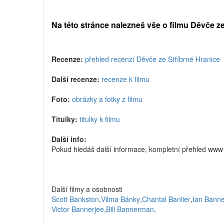
Na této stránce nalezneš vše o filmu Děvče ze
Recenze:
přehled recenzí Děvče ze Stříbrné Hranice
Další recenze:
recenze k filmu
Foto:
obrázky a fotky z filmu
Titulky:
titulky k filmu
Další info:
Pokud hledáš další informace, kompletní přehled www 
Další filmy a osobnosti
Scott Bankston
,
Vilma Bánky
,
Chantal Banlier
,
Ian Bann
Victor Bannerjee
,
Bill Bannerman
,