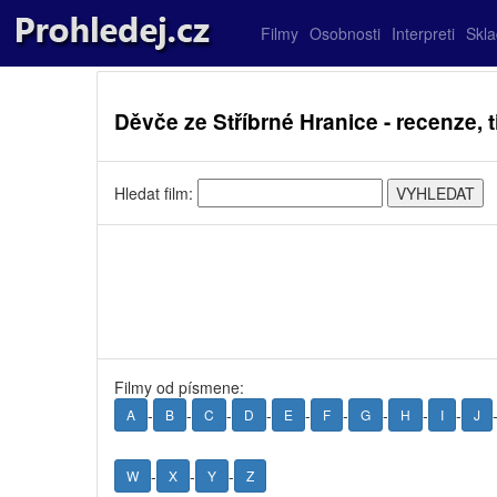
Filmy
Osobnosti
Interpreti
Skl
Děvče ze Stříbrné Hranice - recenze, ti
Hledat film:
Filmy od písmene:
-
-
-
-
-
-
-
-
-
A
B
C
D
E
F
G
H
I
J
-
-
-
W
X
Y
Z