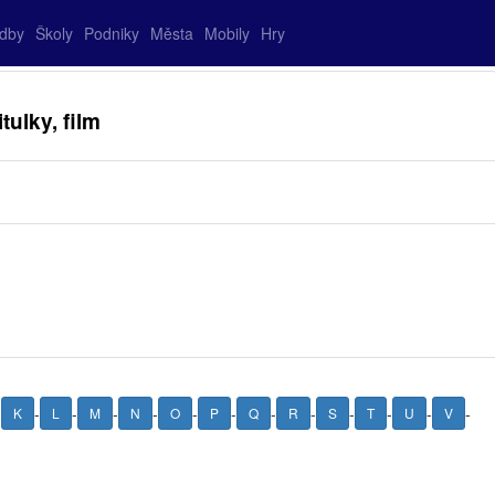
adby
Školy
Podniky
Města
Mobily
Hry
tulky, film
-
-
-
-
-
-
-
-
-
-
-
-
-
K
L
M
N
O
P
Q
R
S
T
U
V