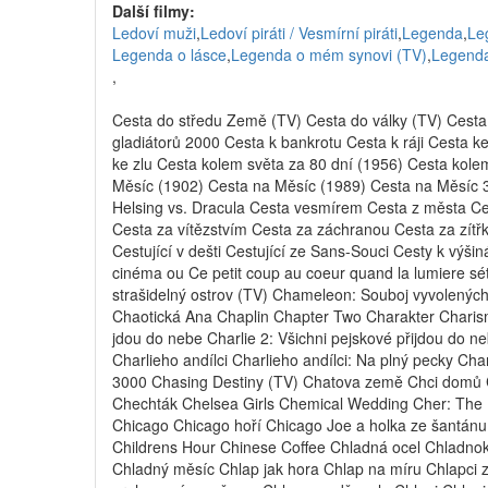
Další filmy:
Ledoví muži
,
Ledoví piráti / Vesmírní piráti
,
Legenda
,
Le
Legenda o lásce
,
Legenda o mém synovi (TV)
,
Legenda
,
Cesta do středu Země (TV) Cesta do války (TV) Ces
gladiátorů 2000 Cesta k bankrotu Cesta k ráji Cesta k
ke zlu Cesta kolem světa za 80 dní (1956) Cesta kole
Měsíc (1902) Cesta na Měsíc (1989) Cesta na Měsíc 
Helsing vs. Dracula Cesta vesmírem Cesta z města C
Cesta za vítězstvím Cesta za záchranou Cesta za zítř
Cestující v dešti Cestující ze Sans-Souci Cesty k výši
cinéma ou Ce petit coup au coeur quand la lumiere s
strašidelný ostrov (TV) Chameleon: Souboj vyvolený
Chaotická Ana Chaplin Chapter Two Charakter Charisma
jdou do nebe Charlie 2: Všichni pejskové přijdou do ne
Charlieho andílci Charlieho andílci: Na plný pecky C
3000 Chasing Destiny (TV) Chatova země Chci domů Chc
Chechták Chelsea Girls Chemical Wedding Cher: The Fa
Chicago Chicago hoří Chicago Joe a holka ze šantánu C
Childrens Hour Chinese Coffee Chladná ocel Chladno
Chladný měsíc Chlap jak hora Chlap na míru Chlapci z 