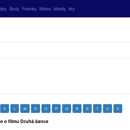
adby
Školy
Podniky
Města
Mobily
Hry
-
-
-
-
-
-
-
-
-
-
-
-
-
K
L
M
N
O
P
Q
R
S
T
U
V
še o filmu Druhá šance