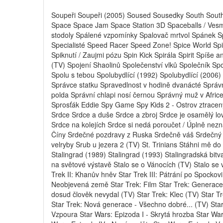
Soupeři Soupeři (2005) Soused Sousedky South South 
Space Space Jam Space Station 3D Spaceballs / Vesm
stodoly Spálené vzpomínky Spalovač mrtvol Spánek Sp
Specialisté Speed Racer Speed Zone! Spice World Spi
Spiknutí / Zaujmi pózu Spin Kick Spirála Spirit Spíše a
(TV) Spojení Shaolinů Společenství vlků Společník Sp
Spolu s tebou Spolubydlící (1992) Spolubydlící (2006
Správce statku Spravedlnost v hodině dvanácté Správ
polda Správní chlapi nosí černou Správný muž v Africe
Sprosťák Eddie Spy Game Spy Kids 2 - Ostrov ztracen
Srdce Srdce a duše Srdce a zbroj Srdce je osamělý lo
Srdce na kolejích Srdce si nedá poroučet / Úplně ne
Číny Srdečné pozdravy z Ruska Srdečně váš Srdečný
velryby Srub u jezera 2 (TV) St. Trinians Stáhni mě d
Stalingrad (1989) Stalingrad (1993) Stalingradská bitva 
na světové výstavě Stalo se o Vánocích (TV) Stalo se v
Trek II: Khanův hněv Star Trek III: Pátrání po Spockovi
Neobjevená země Star Trek: Film Star Trek: Generace 
dosud člověk nevydal (TV) Star Trek: Klec (TV) Star T
Star Trek: Nová generace - Všechno dobré... (TV) Star
Vzpoura Star Wars: Epizoda I - Skrytá hrozba Star Wars