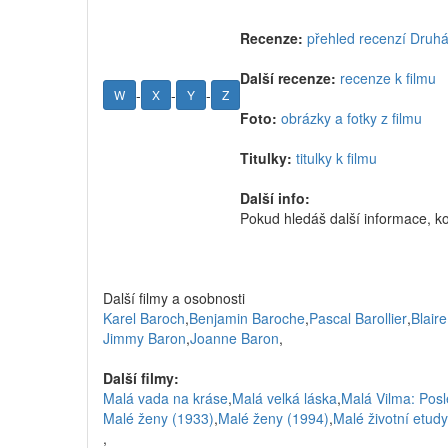
Recenze:
přehled recenzí Druh
Další recenze:
recenze k filmu
-
-
-
W
X
Y
Z
Foto:
obrázky a fotky z filmu
Titulky:
titulky k filmu
Další info:
Pokud hledáš další informace, k
Další filmy a osobnosti
Karel Baroch
,
Benjamin Baroche
,
Pascal Barollier
,
Blair
Jimmy Baron
,
Joanne Baron
,
Další filmy:
Malá vada na kráse
,
Malá velká láska
,
Malá Vilma: Posl
Malé ženy (1933)
,
Malé ženy (1994)
,
Malé životní etudy
,