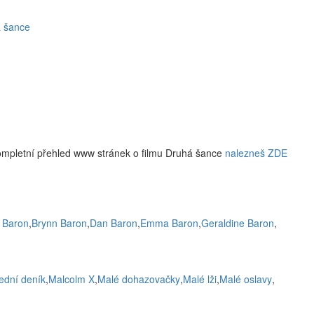
á šance
ompletní přehled www stránek o filmu Druhá šance
nalezneš ZDE
e Baron
,
Brynn Baron
,
Dan Baron
,
Emma Baron
,
Geraldine Baron
,
ední deník
,
Malcolm X
,
Malé dohazovačky
,
Malé lži
,
Malé oslavy
,