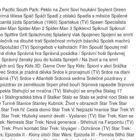
Pacific South Park: Peklo na Zemi Soví houkání Soylent Green
írná tělesa Spáč Spáči Spadl z oblaků Spadla s měsíce Spálené
anilá jízda Spartakus (1960) Spartakus (TV) Spawn Specialista
der-Man Spider-Man 2 Spider-Man 3 Spiklenci Spiknutí Spiknutí
no Spitfire Grill Spláchnutej Splašený vlak Spojenec Spojení se smrtí
olečník na dlouhé trati Společnost mrtvých básníků Spolek machrů
) Spolužáci (TV) Spongebob v kalhotách: Film Spoušť Spoutej mě!
ná dívka Správná hra Správná posádka / Správní hoši Správnej
 Správný ženský jsou do kulata Sprejeři / Na život a na smrt
ých snů Spy Kids 3D: Game Over Spy Kids: Špioni v akci Srážka
vec Srdce je zrádná děvka Srdce k pronajmutí (TV) Srdce na dlani
známá (TV) Srdce v Atlantidě Srdcová sedma Srdečné pozdravy z
 pozdrav ze zeměkoule Srpen před bouří Srpnová rapsodie Srpnové
o pekla Stahující se mračna (TV) Stahující se smyčka Stalag 17
I Stalingradská bitva II Stalker Stalo se Stalo se jedné noci Stalo se
 Turíně Stanice Stanley Kubrick: Život v obrazech Star Trek Star
 Star Trek IV: Cesta domů Star Trek V: Nejzazší hranice Star Trek VI:
Star Trek: Hluboký vesmír devět - Vyslanec (TV) Star Trek: Kam se
rek: Nemesis Star Trek: Nová generace - Střetnutí na Farpointu (TV)
 Trek: První kontakt Star Trek: Voyager - Ochránce (TV) Star Trek:
: Epizoda II - Klony útočí Star Wars: Epizoda III - Pomsta Sithů Star