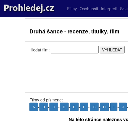
Filmy
Osobnosti
Interpreti
Skl
Druhá šance - recenze, titulky, film
Hledat film:
Filmy od písmene:
-
-
-
-
-
-
-
-
-
A
B
C
D
E
F
G
H
I
J
Na této stránce nalezneš v