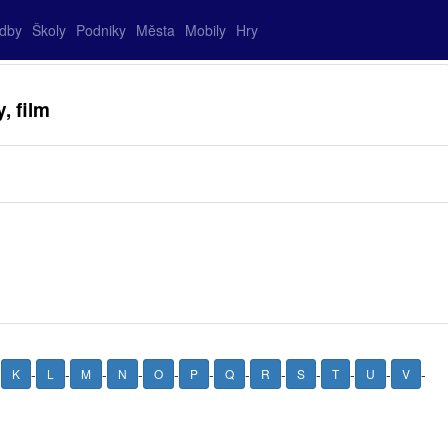
adby
Školy
Podniky
Města
Mobily
Hry
, film
-
-
-
-
-
-
-
-
-
-
-
-
-
K
L
M
N
O
P
Q
R
S
T
U
V