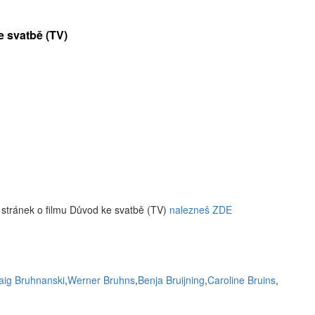
e svatbě (TV)
 stránek o filmu Důvod ke svatbě (TV)
nalezneš ZDE
aig Bruhnanski
,
Werner Bruhns
,
Benja Bruijning
,
Caroline Bruins
,