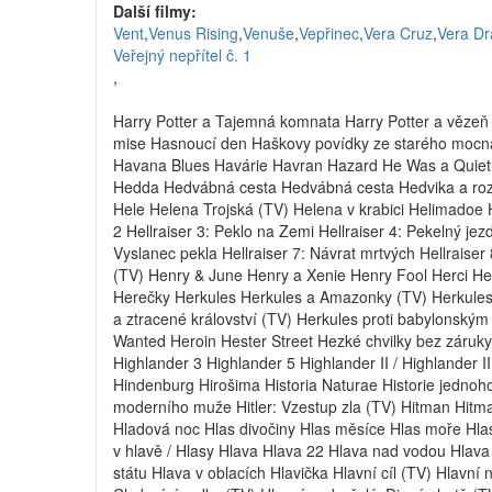
Další filmy:
Vent
,
Venus Rising
,
Venuše
,
Vepřinec
,
Vera Cruz
,
Vera Dr
Veřejný nepřítel č. 1
,
Harry Potter a Tajemná komnata Harry Potter a vězeň 
mise Hasnoucí den Haškovy povídky ze starého mocnářs
Havana Blues Havárie Havran Hazard He Was a Quiet
Hedda Hedvábná cesta Hedvábná cesta Hedvika a rozz
Hele Helena Trojská (TV) Helena v krabici Helimadoe He
2 Hellraiser 3: Peklo na Zemi Hellraiser 4: Pekelný jezde
Vyslanec pekla Hellraiser 7: Návrat mrtvých Hellrais
(TV) Henry & June Henry a Xenie Henry Fool Herci Her
Herečky Herkules Herkules a Amazonky (TV) Herkules 
a ztracené království (TV) Herkules proti babylonský
Wanted Heroin Hester Street Hezké chvilky bez záruk
Highlander 3 Highlander 5 Highlander II / Highlander II
Hindenburg Hirošima Historia Naturae Historie jednoho
moderního muže Hitler: Vzestup zla (TV) Hitman Hitman
Hladová noc Hlas divočiny Hlas měsíce Hlas moře Hlas 
v hlavě / Hlasy Hlava Hlava 22 Hlava nad vodou Hlava
státu Hlava v oblacích Hlavička Hlavní cíl (TV) Hlavní