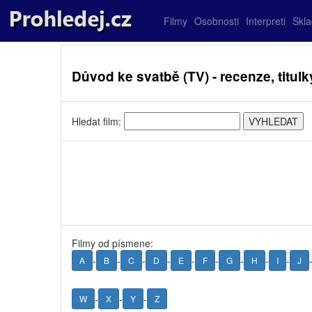
Filmy
Osobnosti
Interpreti
Skl
Důvod ke svatbě (TV) - recenze, titulky
Hledat film:
Filmy od písmene:
-
-
-
-
-
-
-
-
-
A
B
C
D
E
F
G
H
I
J
-
-
-
W
X
Y
Z