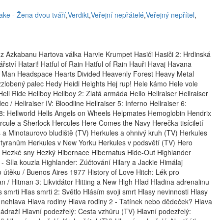
ake - Žena dvou tváří
,
Verdikt
,
Veřejní nepřátelé
,
Veřejný nepřítel
,
z Azkabanu Hartova válka Harvie Krumpet Hasiči Hasiči 2: Hrdinská
tví Hatari! Hatful of Rain Hatful of Rain Hauři Havaj Havana
 Man Headspace Hearts Divided Heavenly Forest Heavy Metal
lobený palec Hedy Heidi Heights Hej rup! Hele kámo Hele vole
ll Ride Hellboy Hellboy 2: Zlatá armáda Hello Hellraiser Hellraiser
c / Hellraiser IV: Bloodline Hellraiser 5: Inferno Hellraiser 6:
er 8: Hellworld Hells Angels on Wheels Helpmates Hemoglobin Hendrix
cule a Sherlock Hercules Here Comes the Navy Herečka tisíciletí
a Minotaurovo bludiště (TV) Herkules a ohnivý kruh (TV) Herkules
m tyranům Herkules v New Yorku Herkules v podsvětí (TV) Hero
y Hezké sny Hezký Hibernace Hibernatus Hide-Out Highlander
 - Síla kouzla Highlander: Zúčtování Hilary a Jackie Himálaj
 útěku / Buenos Aires 1977 History of Love Hitch: Lék pro
 / Hitman 3: Likvidátor Hitting a New High Hlad Hladina adrenalinu
smrti Hlas smrti 2: Světlo Hlásím svoji smrt Hlasy nevinnosti Hlasy
 nehlava Hlava rodiny Hlava rodiny 2 - Tatínek nebo dědeček? Hlava
 nádraží Hlavní podezřelý: Cesta vzhůru (TV) Hlavní podezřelý: