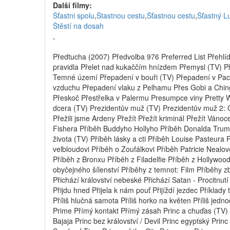
Další filmy:
Šťastni spolu
,
Štastnou cestu
,
Šťastnou cestu
,
Šťastný L
Štěstí na dosah
,
Předtucha (2007) Předvolba 976 Preferred List Přehlíd
pravidla Přelet nad kukaččím hnízdem Přemysl (TV) P
Temné území Přepadení v bouři (TV) Přepadení v Pac
vzduchu Přepadení vlaku z Pelhamu Přes Gobi a Ching
Přeskoč Přestřelka v Palermu Presumpce viny Pretty 
dcera (TV) Prezidentův muž (TV) Prezidentův muž 2: G
Přežili jsme Ardeny Přežít Přežít kriminál Přežít Váno
Fishera Příběh Buddyho Hollyho Příběh Donalda Trum
života (TV) Příběh lásky a cti Příběh Louise Pasteura
velbloudovi Příběh o Zoufálkovi Příběh Patricie Nealov
Příběh z Bronxu Příběh z Filadelfie Příběh z Hollywoo
obyčejného šílenství Příběhy z temnot: Film Příběhy z
Přichází království nebeské Přichází Satan - Procitnut
Přijdu hned Přijela k nám pouť Přijíždí jezdec Příklady
Příliš hlučná samota Příliš horko na květen Příliš je
Prime Přímý kontakt Přímý zásah Princ a chuďas (TV) Pr
Bajaja Princ bez království / Devil Princ egyptský Princ