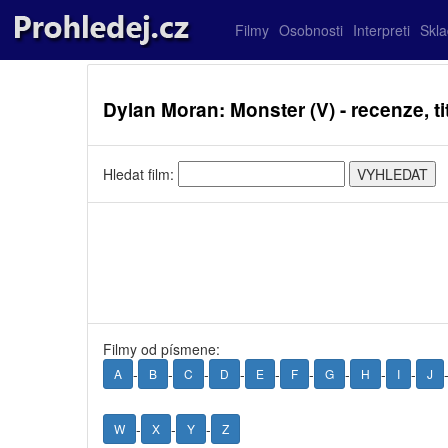
Filmy
Osobnosti
Interpreti
Skl
Dylan Moran: Monster (V) - recenze, tit
Hledat film:
Filmy od písmene:
-
-
-
-
-
-
-
-
-
A
B
C
D
E
F
G
H
I
J
-
-
-
W
X
Y
Z