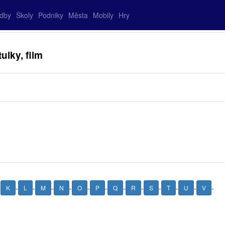
adby
Školy
Podniky
Města
Mobily
Hry
ulky, film
-
-
-
-
-
-
-
-
-
-
-
-
-
K
L
M
N
O
P
Q
R
S
T
U
V