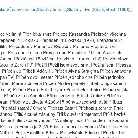
uke
,
Šťastný smolař
,
Šťastný to muž
,
Šťastný život
,
Štěstí
,
Štěstí (1998)
,
ce velím já Přehlídka smrti Přejezd Kassandra Překročit všechna
řepadení 13. okrsku Přepadení 13. okrsku (1976) Přepadení 2:
ifiku Přepadení v Panamě / Rvačka v Panamě Přepadení ve
an Přes noc třicítkou Přes palubu Přesídlení / Chán Asparuch
Woman Převtělená Převtělení Prezident Truman (TV) Prezidentova
round Zero (TV) Přežij! Přežil jsem svou smrt Přežila jsem Picassa
ce Příběh 88 Příběh Adély H. Příběh Alvina Straighta Příběh Antwona
pa (TV) Příběh dvou sester Příběh jednoho dne Příběh jednoho
 Příběh Marie a Juliena Příběh Modré planety Příběh o uplakaném
é (TV) Příběh Pixaru Příběh rytíře Příběh Služebnice Příběh vojáka
du Příběh z Los Angeles Příběh zrození Příběh žraloka Příběhy
braní Příběhy ze života Alžběty Příběhy ztracených duší Příbuzní
í Přichází satan! / Omen: Přichází Satan! Příchozí z temnot Pride
 táhnou Příliš dlouhé zásnuby Příliš důvěrná tajemství Příliš hezké
dnoduché Příliš vzdálený most / Vzdálený most Prima den na koupání
inc a já Princ a já 2 (V) Princ a tanečnice Princ a Večernice Princ
 Valiant: Boj o Excalibur Princ z Pensylvánie Prince of Persia: The