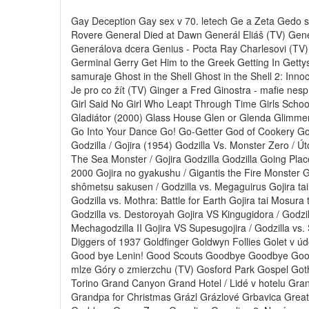
Gay Deception Gay sex v 70. letech Ge a Zeta Gedo 
Rovere General Died at Dawn Generál Eliáš (TV) Gene
Generálova dcera Genius - Pocta Ray Charlesovi (TV
Germinal Gerry Get Him to the Greek Getting In Getty
samuraje Ghost in the Shell Ghost in the Shell 2: Inn
Je pro co žít (TV) Ginger a Fred Ginostra - mafie nespí 
Girl Said No Girl Who Leapt Through Time Girls School
Gladiátor (2000) Glass House Glen or Glenda Glimmer
Go Into Your Dance Go! Go-Getter God of Cookery Go
Godzilla / Gojira (1954) Godzilla Vs. Monster Zero / Ú
The Sea Monster / Gojira Godzilla Godzilla Going Place
2000 Gojira no gyakushu / Gigantis the Fire Monster Goj
shômetsu sakusen / Godzilla vs. Megaguirus Gojira tai
Godzilla vs. Mothra: Battle for Earth Gojira tai Mosura
Godzilla vs. Destoroyah Gojira VS Kingugidora / Godzil
Mechagodzilla II Gojira VS Supesugojira / Godzilla vs.
Diggers of 1937 Goldfinger Goldwyn Follies Golet v 
Good bye Lenin! Good Scouts Goodbye Goodbye Goofy 
mlze Góry o zmierzchu (TV) Gosford Park Gospel Gothi
Torino Grand Canyon Grand Hotel / Lidé v hotelu Gr
Grandpa for Christmas Grázl Grázlové Grbavica Grea