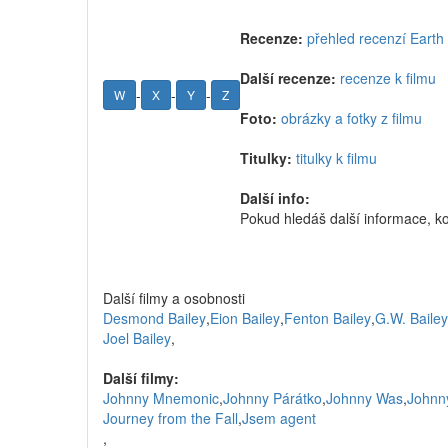
Recenze:
přehled recenzí Earth
Další recenze:
recenze k filmu
-
-
-
W
X
Y
Z
Foto:
obrázky a fotky z filmu
Titulky:
titulky k filmu
Další info:
Pokud hledáš další informace, k
Další filmy a osobnosti
Desmond Bailey
,
Eion Bailey
,
Fenton Bailey
,
G.W. Bailey
Joel Bailey
,
Další filmy:
Johnny Mnemonic
,
Johnny Párátko
,
Johnny Was
,
Johnn
Journey from the Fall
,
Jsem agent
,