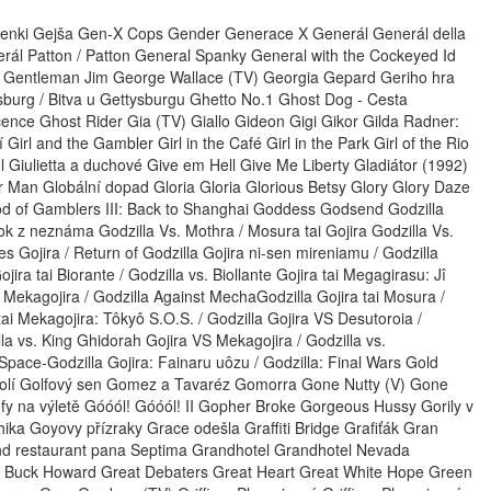
senki Gejša Gen-X Cops Gender Generace X Generál Generál della
rál Patton / Patton General Spanky General with the Cockeyed Id
) Gentleman Jim George Wallace (TV) Georgia Gepard Geriho hra
sburg / Bitva u Gettysburgu Ghetto No.1 Ghost Dog - Cesta
ocence Ghost Rider Gia (TV) Giallo Gideon Gigi Gikor Gilda Radner:
Girl and the Gambler Girl in the Café Girl in the Park Girl of the Rio
 Giulietta a duchové Give em Hell Give Me Liberty Gladiátor (1992)
 Man Globální dopad Gloria Gloria Glorious Betsy Glory Glory Daze
d of Gamblers III: Back to Shanghai Goddess Godsend Godzilla
tok z neznáma Godzilla Vs. Mothra / Mosura tai Gojira Godzilla Vs.
s Gojira / Return of Godzilla Gojira ni-sen mireniamu / Godzilla
ira tai Biorante / Godzilla vs. Biollante Gojira tai Megagirasu: Jî
 Mekagojira / Godzilla Against MechaGodzilla Gojira tai Mosura /
 tai Mekagojira: Tôkyô S.O.S. / Godzilla Gojira VS Desutoroia /
la vs. King Ghidorah Gojira VS Mekagojira / Godzilla vs.
 Space-Godzilla Gojira: Fainaru uôzu / Godzilla: Final Wars Gold
údolí Golfový sen Gomez a Tavaréz Gomorra Gone Nutty (V) Gone
na výletě Góóól! Góóól! II Gopher Broke Gorgeous Hussy Gorily v
ka Goyovy přízraky Grace odešla Graffiti Bridge Grafiťák Gran
and restaurant pana Septima Grandhotel Grandhotel Nevada
t Buck Howard Great Debaters Great Heart Great White Hope Green