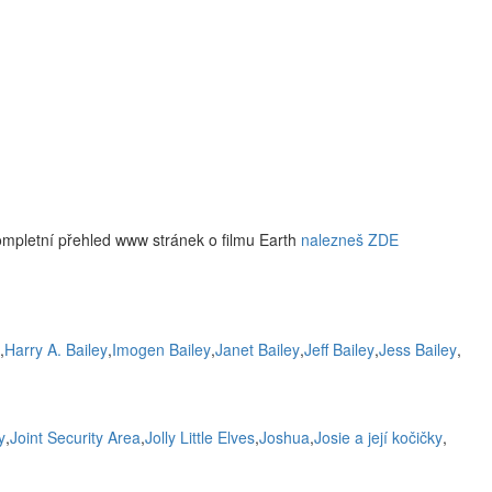
ompletní přehled www stránek o filmu Earth
nalezneš ZDE
,
Harry A. Bailey
,
Imogen Bailey
,
Janet Bailey
,
Jeff Bailey
,
Jess Bailey
,
y
,
Joint Security Area
,
Jolly Little Elves
,
Joshua
,
Josie a její kočičky
,