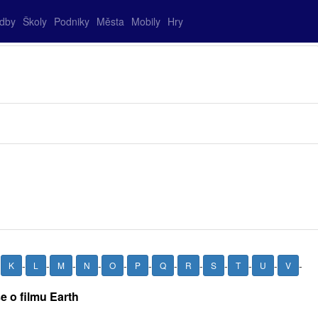
adby
Školy
Podniky
Města
Mobily
Hry
-
-
-
-
-
-
-
-
-
-
-
-
-
K
L
M
N
O
P
Q
R
S
T
U
V
e o filmu Earth