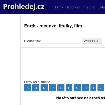
Filmy
Osobnosti
Interpreti
Skl
Earth - recenze, titulky, film
Hledat film:
Filmy od písmene:
-
-
-
-
-
-
-
-
-
A
B
C
D
E
F
G
H
I
J
Na této stránce nalezneš vš