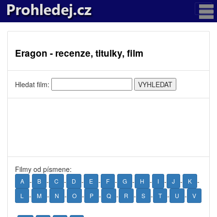
Eragon - recenze, titulky, film
Hledat film:
Filmy od písmene:
-
-
-
-
-
-
-
-
-
-
-
A
B
C
D
E
F
G
H
I
J
K
-
-
-
-
-
-
-
-
-
-
L
M
N
O
P
Q
R
S
T
U
V