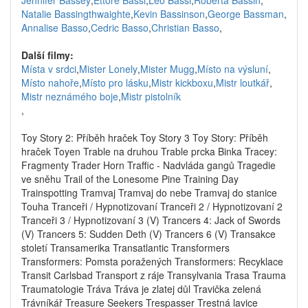
Jennifer Bassey
,
Ettore Bassi
,
Leo Bassi
,
Roberta Bassin
,
Natalie Bassingthwaighte
,
Kevin Bassinson
,
George Bassman
,
Annalise Basso
,
Cedric Basso
,
Christian Basso
,
Další filmy:
Místa v srdci
,
Mister Lonely
,
Mister Mugg
,
Místo na výsluní
,
Místo nahoře
,
Místo pro lásku
,
Mistr kickboxu
,
Mistr loutkář
,
Mistr neznámého boje
,
Mistr pistolník
,
Toy Story 2: Příběh hraček Toy Story 3 Toy Story: Příběh
hraček Toyen Trable na druhou Trable prcka Binka Tracey:
Fragmenty Trader Horn Traffic - Nadvláda gangů Tragedie
ve sněhu Trail of the Lonesome Pine Training Day
Trainspotting Tramvaj Tramvaj do nebe Tramvaj do stanice
Touha Tranceři / Hypnotizovaní Tranceři 2 / Hypnotizovaní 2
Tranceři 3 / Hypnotizovaní 3 (V) Trancers 4: Jack of Swords
(V) Trancers 5: Sudden Deth (V) Trancers 6 (V) Transakce
století Transamerika Transatlantic Transformers
Transformers: Pomsta poražených Transformers: Recyklace
Transit Carlsbad Transport z ráje Transylvania Trasa Trauma
Traumatologie Tráva Tráva je zlatej důl Travička zelená
Trávníkář Treasure Seekers Trespasser Trestná lavice