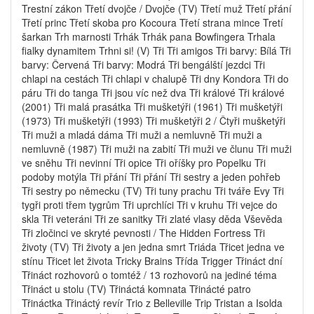
Trestní zákon Třetí dvojče / Dvojče (TV) Třetí muž Třetí přání
Třetí princ Třetí skoba pro Kocoura Třetí strana mince Tretí
šarkan Trh marnosti Trhák Trhák pana Bowfingera Trhala
fialky dynamitem Trhni si! (V) Tři Tři amigos Tři barvy: Bílá Tři
barvy: Červená Tři barvy: Modrá Tři bengálští jezdci Tři
chlapi na cestách Tři chlapi v chalupě Tři dny Kondora Tři do
páru Tři do tanga Tři jsou víc než dva Tři králové Tři králové
(2001) Tři malá prasátka Tři mušketýři (1961) Tři mušketýři
(1973) Tři mušketýři (1993) Tři mušketýři 2 / Čtyři mušketýři
Tři muži a mladá dáma Tři muži a nemluvně Tři muži a
nemluvně (1987) Tři muži na zabití Tři muži ve člunu Tři muži
ve sněhu Tři nevinní Tři opice Tři oříšky pro Popelku Tři
podoby motýla Tři přání Tři přání Tři sestry a jeden pohřeb
Tři sestry po německu (TV) Tři tuny prachu Tři tváře Evy Tři
tygři proti třem tygrům Tři uprchlíci Tři v kruhu Tři vejce do
skla Tři veteráni Tři ze sanitky Tři zlaté vlasy děda Vševěda
Tři zločinci ve skryté pevnosti / The Hidden Fortress Tři
životy (TV) Tři životy a jen jedna smrt Triáda Třicet jedna ve
stínu Třicet let života Tricky Brains Třída Trigger Třináct dní
Třináct rozhovorů o tomtéž / 13 rozhovorů na jediné téma
Třináct u stolu (TV) Třináctá komnata Třinácté patro
Třináctka Třináctý revír Trio z Belleville Trip Tristan a Isolda