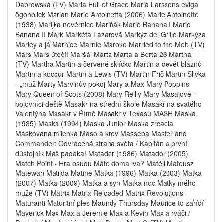
Dabrowská (TV) Maria Full of Grace Maria Larssons eviga
ögonblick Marian Marie Antoinetta (2006) Marie Antoinette
(1938) Marijka nevěrnice Mariňák Mario Banana I Mario
Banana II Mark Markéta Lazarová Markýz del Grillo Markýza
Marley a já Márnice Marnie Maroko Married to the Mob (TV)
Mars Mars útočí! Maršál Marta Marta a Berta 26 Martha
(TV) Martha Martin a červené sklíčko Martin a devět bláznů
Martin a kocour Martin a Lewis (TV) Martin Frič Martin Slivka
- „muž Marty Marvinův pokoj Mary a Max Mary Poppins
Mary Queen of Scots (2008) Mary Reilly Mary Masajové -
bojovníci deště Masakr na střední škole Masakr na svatého
Valentýna Masakr v Římě Masakr v Texasu MASH Maska
(1985) Maska (1994) Maska Junior Maska zrcadla
Maskovaná milenka Maso a krev Masseba Master and
Commander: Odvrácená strana světa / Kapitán a první
důstojník Máš padáka! Matador (1986) Matador (2005)
Match Point - Hra osudu Máte doma lva? Matěji Mateusz
Matewan Matilda Matiné Matka (1996) Matka (2003) Matka
(2007) Matka (2009) Matka a syn Matka noc Matky mého
muže (TV) Matrix Matrix Reloaded Matrix Revolutions
Maturanti Maturitní ples Maundy Thursday Maurice to zařídí
Maverick Max Max a Jeremie Max a Kevin Max a rváči /