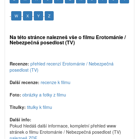
-
-
-
-
W
X
Y
Z
Na této stránce nalezneš vše o filmu Erotománie /
Nebezpečná posedlost (TV)
Recenze:
přehled recenzí Erotománie / Nebezpečná
posedlost (TV)
Další recenze:
recenze k filmu
Foto:
obrázky a fotky z filmu
Titulky:
titulky k filmu
Další info:
Pokud hledáš další informace, kompletní přehled www
stránek o filmu Erotománie / Nebezpečná posedlost (TV)
nalezneš ZDE