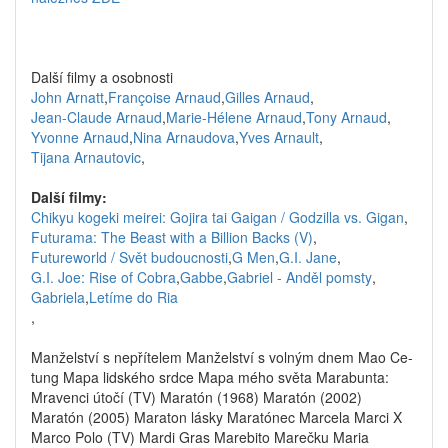
Další filmy a osobnosti
John Arnatt
,
Françoise Arnaud
,
Gilles Arnaud
,
Jean-Claude Arnaud
,
Marie-Hélene Arnaud
,
Tony Arnaud
,
Yvonne Arnaud
,
Nina Arnaudova
,
Yves Arnault
,
Tijana Arnautovic
,
Další filmy:
Chikyu kogeki meirei: Gojira tai Gaigan / Godzilla vs. Gigan
,
Futurama: The Beast with a Billion Backs (V)
,
Futureworld / Svět budoucnosti
,
G Men
,
G.I. Jane
,
G.I. Joe: Rise of Cobra
,
Gabbe
,
Gabriel - Anděl pomsty
,
Gabriela
,
Letíme do Ria
,
Manželství s nepřítelem Manželství s volným dnem Mao Ce-
tung Mapa lidského srdce Mapa mého světa Marabunta:
Mravenci útočí (TV) Maratón (1968) Maratón (2002)
Maratón (2005) Maraton lásky Maratónec Marcela Marci X
Marco Polo (TV) Mardi Gras Marebito Marečku Maria