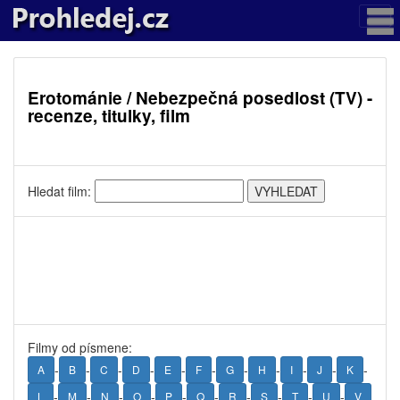
Erotománie / Nebezpečná posedlost (TV) -
recenze, titulky, film
Hledat film:
Filmy od písmene:
-
-
-
-
-
-
-
-
-
-
-
A
B
C
D
E
F
G
H
I
J
K
-
-
-
-
-
-
-
-
-
-
L
M
N
O
P
Q
R
S
T
U
V