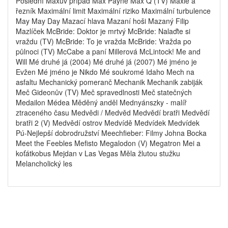
Poslední Maxův případ Max Payne Max Q (TV) Maxie a
řezník Maximální limit Maximální riziko Maximální turbulence
May May Day Mazací hlava Mazaní hoši Mazaný Filip
Mazlíček McBride: Doktor je mrtvý McBride: Nalaďte si
vraždu (TV) McBride: To je vražda McBride: Vražda po
půlnoci (TV) McCabe a paní Millerová McLintock! Me and
Will Mé druhé já (2004) Mé druhé já (2007) Mé jméno je
Evžen Mé jméno je Nikdo Mé soukromé Idaho Mech na
asfaltu Mechanický pomeranč Mechanik Mechanik zabiják
Meč Gideonův (TV) Meč spravedlnosti Meč statečných
Medailon Médea Měděný anděl Mednyánszky - malíř
ztraceného času Medvědi / Medvěd Medvědí bratři Medvědí
bratři 2 (V) Medvědí ostrov Medvídě Medvídek Medvídek
Pú-Nejlepší dobrodružství Meechfieber: Filmy Johna Bocka
Meet the Feebles Mefisto Megalodon (V) Megatron Mei a
koťátkobus Mejdan v Las Vegas Měla žlutou stužku
Melancholický les