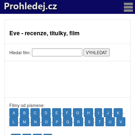
Eve - recenze, titulky, film
Hledat film:
Filmy od písmene:
-
-
-
-
-
-
-
-
-
-
-
A
B
C
D
E
F
G
H
I
J
K
-
-
-
-
-
-
-
-
-
-
L
M
N
O
P
Q
R
S
T
U
V