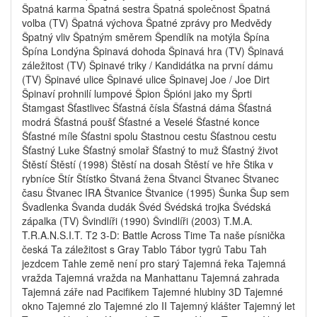
Špatná karma Špatná sestra Špatná společnost Špatná
volba (TV) Špatná výchova Špatné zprávy pro Medvědy
Špatný vliv Špatným směrem Špendlík na motýla Špína
Špína Londýna Špinavá dohoda Špinavá hra (TV) Špinavá
záležitost (TV) Špinavé triky / Kandidátka na první dámu
(TV) Špinavé ulice Špinavé ulice Špinavej Joe / Joe Dirt
Špinaví prohnilí lumpové Špion Špióni jako my Šprti
Štamgast Šťastlivec Šťastná čísla Šťastná dáma Šťastná
modrá Šťastná poušť Šťastné a Veselé Šťastné konce
Šťastné míle Šťastni spolu Štastnou cestu Šťastnou cestu
Šťastný Luke Šťastný smolař Šťastný to muž Šťastný život
Štěstí Štěstí (1998) Štěstí na dosah Štěstí ve hře Štika v
rybníce Štír Štístko Štvaná žena Štvanci Štvanec Štvanec
času Štvanec IRA Štvanice Štvanice (1995) Šunka Šup sem
Švadlenka Švanda dudák Švéd Švédská trojka Švédská
zápalka (TV) Švindlíři (1990) Švindlíři (2003) T.M.A.
T.R.A.N.S.I.T. T2 3-D: Battle Across Time Ta naše písnička
česká Ta záležitost s Gray Tablo Tábor tygrů Tabu Tah
jezdcem Tahle země není pro starý Tajemná řeka Tajemná
vražda Tajemná vražda na Manhattanu Tajemná zahrada
Tajemná záře nad Pacifikem Tajemné hlubiny 3D Tajemné
okno Tajemné zlo Tajemné zlo II Tajemný klášter Tajemný let