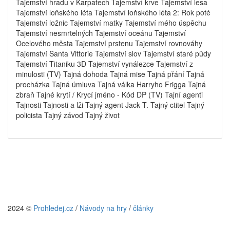
Tajemství hradu v Karpatech Tajemství krve Tajemství lesa
Tajemství loňského léta Tajemství loňského léta 2: Rok poté
Tajemství ložnic Tajemství matky Tajemství mého úspěchu
Tajemství nesmrtelných Tajemství oceánu Tajemství
Ocelového města Tajemství prstenu Tajemství rovnováhy
Tajemství Santa Vittorie Tajemství slov Tajemství staré půdy
Tajemství Titaniku 3D Tajemství vynálezce Tajemství z
minulosti (TV) Tajná dohoda Tajná mise Tajná přání Tajná
procházka Tajná úmluva Tajná válka Harryho Frigga Tajná
zbraň Tajné krytí / Krycí jméno - Kód DP (TV) Tajní agenti
Tajnosti Tajnosti a lži Tajný agent Jack T. Tajný ctitel Tajný
policista Tajný závod Tajný život
2024 ©
Prohledej.cz
/
Návody na hry
/
články