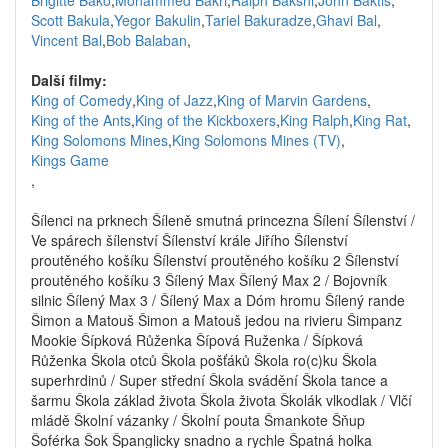
Brigitte Bako
,
Mohammed Bakri
,
Ralph Bakshi
,
John Baktis
,
Scott Bakula
,
Yegor Bakulin
,
Tariel Bakuradze
,
Ghavi Bal
,
Vincent Bal
,
Bob Balaban
,
Další filmy:
King of Comedy
,
King of Jazz
,
King of Marvin Gardens
,
King of the Ants
,
King of the Kickboxers
,
King Ralph
,
King Rat
,
King Solomons Mines
,
King Solomons Mines (TV)
,
Kings Game
,
Šílenci na prknech Šíleně smutná princezna Šílení Šílenství /
Ve spárech šílenství Šílenství krále Jiřího Šílenství
proutěného košíku Šílenství proutěného košíku 2 Šílenství
proutěného košíku 3 Šílený Max Šílený Max 2 / Bojovník
silnic Šílený Max 3 / Šílený Max a Dóm hromu Šílený rande
Šimon a Matouš Šimon a Matouš jedou na rivieru Šimpanz
Mookie Šípková Růženka Šípová Ruženka / Šípková
Růženka Škola otců Škola pošťáků Škola ro(c)ku Škola
superhrdinů / Super střední Škola svádění Škola tance a
šarmu Škola základ života Škola života Školák vlkodlak / Vlčí
mládě Školní vázanky / Školní pouta Šmankote Šňup
Šoférka Šok Španglicky snadno a rychle Špatná holka