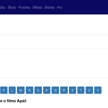
adby
Školy
Podniky
Města
Mobily
Hry
-
-
-
-
-
-
-
-
-
-
-
-
-
K
L
M
N
O
P
Q
R
S
T
U
V
še o filmu Apač