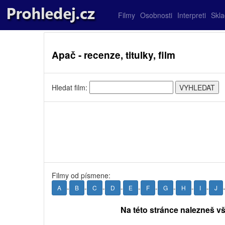
Filmy
Osobnosti
Interpreti
Skl
Apač - recenze, titulky, film
Hledat film:
Filmy od písmene:
-
-
-
-
-
-
-
-
-
A
B
C
D
E
F
G
H
I
J
Na této stránce nalezneš v