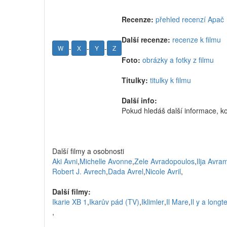
Recenze:
přehled recenzí Apač
Další recenze:
recenze k filmu
-
-
-
W
X
Y
Z
Foto:
obrázky a fotky z filmu
Titulky:
titulky k filmu
Další info:
Pokud hledáš další informace, k
Další filmy a osobnosti
Aki Avni
,
Michelle Avonne
,
Zele Avradopoulos
,
Ilja Avr
Robert J. Avrech
,
Dada Avrel
,
Nicole Avril
,
Další filmy:
Ikarie XB 1
,
Ikarův pád (TV)
,
Iklimler
,
Il Mare
,
Il y a long
,