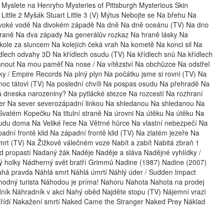
y Myslete na Henryho Mysteries of Pittsburgh Mysterious Skin
Little 2 Myšák Stuart Little 3 (V) Mýtus Nebojte se Na břehu Na
 divoké vodě Na divokém západě Na dně Na dně oceánu (TV) Na dno
straně Na dva západy Na generálův rozkaz Na hraně lásky Na
 kole za sluncem Na kolejích čeká vrah Na kometě Na konci sil Na
ídlech odvahy 3D Na křídlech osudu (TV) Na křídlech snů Na křídlech
hnout Na mou paměť Na nose / Na vítězství Na obchůzce Na odstřel
y / Empire Records Na plný plyn Na počátku jsme si rovni (TV) Na
pomoc tátovi (TV) Na poslední chvíli Na pospas osudu Na přehradě Na
 dneska narozeniny? Na pytlácké stezce Na rozcestí Na rozhraní
ver Na sever severozápadní linkou Na shledanou Na shledanou Na
Svatém Kopečku Na titulní straně Na úrovni Na útěku Na útěku Na
udu doma Na Veliké řece Na Větrné hůrce Na vlastní nebezpečí Na
adní frontě klid Na západní frontě klid (TV) Na zlatém jezeře Na
 smrt (TV) Na Žižkově válečném voze Nabít a zabít Nabitá zbraň 1
propastí Nadaný žák Naděje Naděje a sláva Nadějné vyhlídky /
 holky Nádherný svět bratří Grimmů Nadine (1987) Nadine (2007)
á pravda Náhlá smrt Náhlá úmrtí Náhlý úder / Sudden Impact
odný turista Náhodou je príma! Nahoru Nahota Nahota na prodej
ník Náhradník v akci Nahý oběd Najděte stopu (TV) Nájemní vrazi
řídí Nakažení smrtí Naked Came the Stranger Naked Prey Náklad