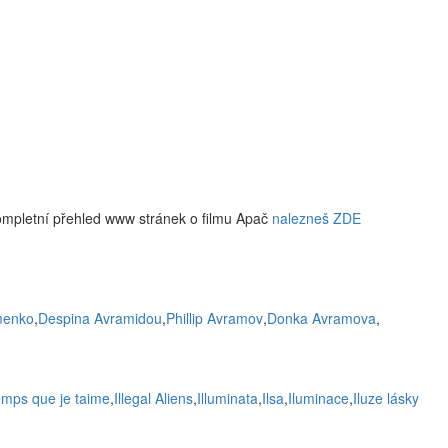
ompletní přehled www stránek o filmu Apač
nalezneš ZDE
amenko
,
Despina Avramidou
,
Phillip Avramov
,
Donka Avramova
,
temps que je taime
,
Illegal Aliens
,
Illuminata
,
Ilsa
,
Iluminace
,
Iluze lásky