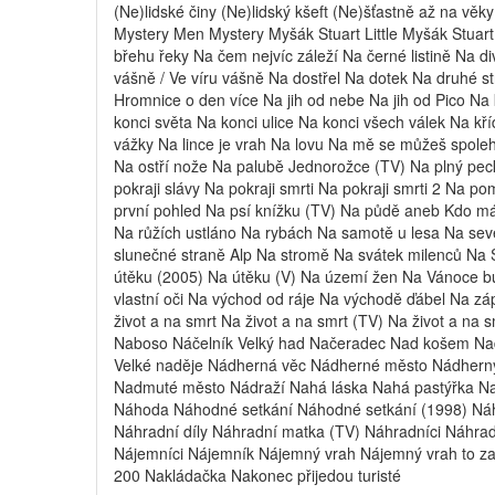
(Ne)lidské činy (Ne)lidský kšeft (Ne)šťastně až na věk
Mystery Men Mystery Myšák Stuart Little Myšák Stuart 
břehu řeky Na čem nejvíc záleží Na černé listině Na
vášně / Ve víru vášně Na dostřel Na dotek Na druhé 
Hromnice o den více Na jih od nebe Na jih od Pico Na
konci světa Na konci ulice Na konci všech válek Na kř
vážky Na lince je vrah Na lovu Na mě se můžeš spole
Na ostří nože Na palubě Jednorožce (TV) Na plný peck
pokraji slávy Na pokraji smrti Na pokraji smrti 2 Na 
první pohled Na psí knížku (TV) Na půdě aneb Kdo má
Na růžích ustláno Na rybách Na samotě u lesa Na se
slunečné straně Alp Na stromě Na svátek milenců Na 
útěku (2005) Na útěku (V) Na území žen Na Vánoce b
vlastní oči Na východ od ráje Na východě ďábel Na záp
život a na smrt Na život a na smrt (TV) Na život a na
Naboso Náčelník Velký had Načeradec Nad košem Nad 
Velké naděje Nádherná věc Nádherné město Nádherný
Nadmuté město Nádraží Nahá láska Nahá pastýřka Nah
Náhoda Náhodné setkání Náhodné setkání (1998) Náh
Náhradní díly Náhradní matka (TV) Náhradníci Náhrad
Nájemníci Nájemník Nájemný vrah Nájemný vrah to za
200 Nakládačka Nakonec přijedou turisté