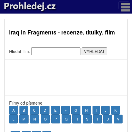
Iraq in Fragments - recenze, titulky, film
Hledat film:
Filmy od písmene:
-
-
-
-
-
-
-
-
-
-
-
A
B
C
D
E
F
G
H
I
J
K
-
-
-
-
-
-
-
-
-
-
L
M
N
O
P
Q
R
S
T
U
V