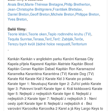
Anais Bret
,
Marie-Thérese Bretagne
,
Philip Bretherton
,
Jean-Christophe Brétigniere
,
František Břetislav
,
Daniel Breton
,
Geoff Breton
,
Michele Breton
,
Philippe Breton
,
Yves Breton
,
Další filmy:
Teorie létání
,
Teorie oken
,
Teplo rodinného kruhu (TV)
,
Tequila Sunrise
,
Terasa
,
Terč
,
Terč: Zabiják
,
Terče
,
Terezu bych kvůli žádné holce neopustil
,
Teritorium
,
Kankán Kankán v anglickém parku Kanóni Kansas City
Kapela přijela Kapesné Kapitán Alatriste Kapitán Blood
Kapitán Conan Kapitán Dabač Kapitán Ron Karamazovi
Karamelka Karanténa Karanténa (TV) Karate Dog (TV)
Karate Kid Karate Kid 2 Karate Kid 3 Karate po polsku
Karate tiger 1: Neustupuj Karate tiger 2: Zuřící peklo Karate
tiger 3: Pokrevní bratři Karate tiger 4: Král kickboxerů Karate
tiger 5: Nejlepší z nejlepších Karate tiger 6: Nejlepší z
nejlepších 2 Karate tiger 7: Nejlepší z nejlepších 3 - Není
cesty zpět Karate tiger 8: Nejlepší z nejlepších 4 - Bez
varování Karcoolka Karcoolka 2 Karel a já Key Largo Keys to