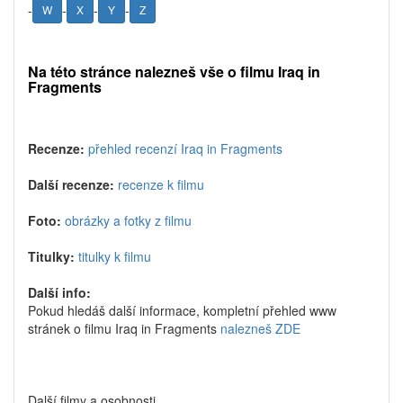
-
-
-
-
W
X
Y
Z
Na této stránce nalezneš vše o filmu Iraq in
Fragments
Recenze:
přehled recenzí Iraq in Fragments
Další recenze:
recenze k filmu
Foto:
obrázky a fotky z filmu
Titulky:
titulky k filmu
Další info:
Pokud hledáš další informace, kompletní přehled www
stránek o filmu Iraq in Fragments
nalezneš ZDE
Další filmy a osobnosti