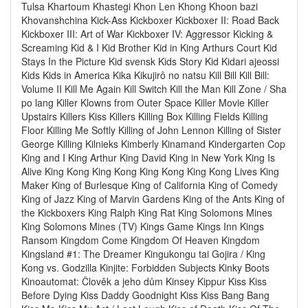
Tulsa Khartoum Khastegi Khon Len Khong Khoon bazi
Khovanshchina Kick-Ass Kickboxer Kickboxer II: Road Back
Kickboxer III: Art of War Kickboxer IV: Aggressor Kicking &
Screaming Kid & I Kid Brother Kid in King Arthurs Court Kid
Stays In the Picture Kid svensk Kids Story Kid Kidari ajeossi
Kids Kids in America Kika Kikujirô no natsu Kill Bill Kill Bill:
Volume II Kill Me Again Kill Switch Kill the Man Kill Zone / Sha
po lang Killer Klowns from Outer Space Killer Movie Killer
Upstairs Killers Kiss Killers Killing Box Killing Fields Killing
Floor Killing Me Softly Killing of John Lennon Killing of Sister
George Killing Kilnieks Kimberly Kinamand Kindergarten Cop
King and I King Arthur King David King in New York King Is
Alive King Kong King Kong King Kong King Kong Lives King
Maker King of Burlesque King of California King of Comedy
King of Jazz King of Marvin Gardens King of the Ants King of
the Kickboxers King Ralph King Rat King Solomons Mines
King Solomons Mines (TV) Kings Game Kings Inn Kings
Ransom Kingdom Come Kingdom Of Heaven Kingdom
Kingsland #1: The Dreamer Kingukongu tai Gojira / King
Kong vs. Godzilla Kinjite: Forbidden Subjects Kinky Boots
Kinoautomat: Člověk a jeho dům Kinsey Kippur Kiss Kiss
Before Dying Kiss Daddy Goodnight Kiss Kiss Bang Bang