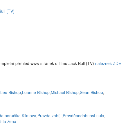
ull (TV)
ompletní přehled www stránek o filmu Jack Bull (TV)
nalezneš ZDE
,
Lee Bishop
,
Loanne Bishop
,
Michael Bishop
,
Sean Bishop
,
da poručíka Klimova
,
Pravda zabíjí
,
Pravděpodobnost nula
,
ě ta žena