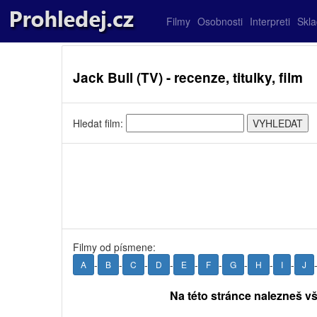
Filmy
Osobnosti
Interpreti
Skl
Jack Bull (TV) - recenze, titulky, film
Hledat film:
Filmy od písmene:
-
-
-
-
-
-
-
-
-
A
B
C
D
E
F
G
H
I
J
Na této stránce nalezneš vš