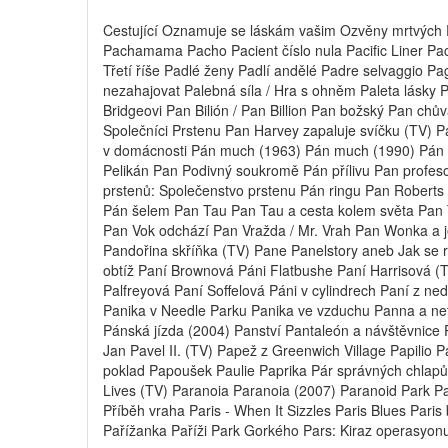
Cestující Oznamuje se láskám vašim Ozvěny mrtvých P.Ě
Pachamama Pacho Pacient číslo nula Pacific Liner Pa
Třetí říše Padlé ženy Padlí andělé Padre selvaggio P
nezahajovat Palebná síla / Hra s ohněm Paleta lásky 
Bridgeovi Pan Bilión / Pan Billion Pan božský Pan ch
Společníci Prstenu Pan Harvey zapaluje svíčku (TV)
v domácnosti Pán much (1963) Pán much (1990) Pán n
Pelikán Pan Podivný soukromě Pán přílivu Pan profes
prstenů: Společenstvo prstenu Pán ringu Pan Roberts
Pán šelem Pan Tau Pan Tau a cesta kolem světa Pan T
Pan Vok odchází Pan Vražda / Mr. Vrah Pan Wonka a 
Pandořina skříňka (TV) Pane Panelstory aneb Jak se r
obtíž Paní Brownová Páni Flatbushe Paní Harrisová (TV
Palfreyová Paní Soffelová Páni v cylindrech Paní z ne
Panika v Needle Parku Panika ve vzduchu Panna a net
Pánská jízda (2004) Panství Pantaleón a návštěvnice P
Jan Pavel II. (TV) Papež z Greenwich Village Papilio 
poklad Papoušek Paulie Paprika Pár správných chlapů P
Lives (TV) Paranoia Paranoia (2007) Paranoid Park P
Příběh vraha Paris - When It Sizzles Paris Blues Paris 
Pařížanka Paříži Park Gorkého Pars: Kiraz operasyon