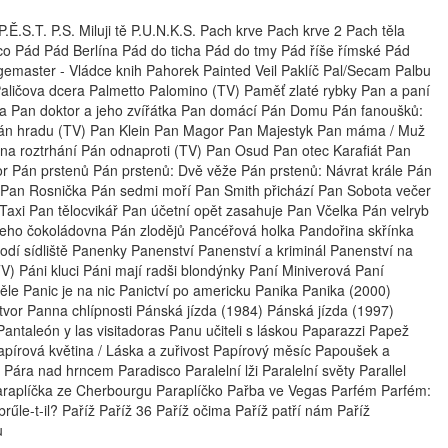
.S.T. P.S. Miluji tě P.U.N.K.S. Pach krve Pach krve 2 Pach těla
co Pád Pád Berlína Pád do ticha Pád do tmy Pád říše římské Pád
agemaster - Vládce knih Pahorek Painted Veil Paklíč Pal/Secam Palbu
Paličova dcera Palmetto Palomino (TV) Paměť zlaté rybky Pan a paní
ůva Pan doktor a jeho zvířátka Pan domácí Pán Domu Pán fanoušků:
 Pán hradu (TV) Pan Klein Pan Magor Pan Majestyk Pan máma / Muž
a roztrhání Pán odnaproti (TV) Pan Osud Pan otec Karafiát Pan
or Pán prstenů Pán prstenů: Dvě věže Pán prstenů: Návrat krále Pán
 Pan Rosnička Pán sedmi moří Pan Smith přichází Pan Sobota večer
axi Pan tělocvikář Pan účetní opět zasahuje Pan Včelka Pán velryb
jeho čokoládovna Pán zlodějů Pancéřová holka Pandořina skřínka
odí sídliště Panenky Panenství Panenství a kriminál Panenství na
) Páni kluci Páni mají radši blondýnky Paní Miniverová Paní
děle Panic je na nic Panictví po americku Panika Panika (2000)
vor Panna chlípnosti Pánská jízda (1984) Pánská jízda (1997)
antaleón y las visitadoras Panu učiteli s láskou Paparazzi Papež
Papírová květina / Láska a zuřivost Papírový měsíc Papoušek a
ára nad hrncem Paradisco Paralelní lži Paralelní světy Parallel
araplíčka ze Cherbourgu Paraplíčko Pařba ve Vegas Parfém Parfém:
brűle-t-il? Paříž Paříž 36 Paříž očima Paříž patří nám Paříž
u