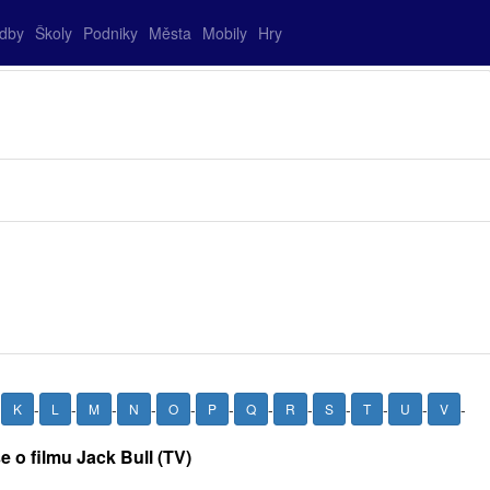
adby
Školy
Podniky
Města
Mobily
Hry
-
-
-
-
-
-
-
-
-
-
-
-
-
K
L
M
N
O
P
Q
R
S
T
U
V
e o filmu Jack Bull (TV)