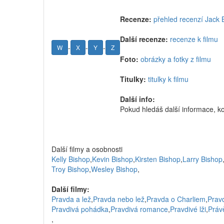
Recenze:
přehled recenzí Jack B
Další recenze:
recenze k filmu
-
-
-
W
X
Y
Z
Foto:
obrázky a fotky z filmu
Titulky:
titulky k filmu
Další info:
Pokud hledáš další informace, k
Další filmy a osobnosti
Kelly Bishop
,
Kevin Bishop
,
Kirsten Bishop
,
Larry Bishop
Troy Bishop
,
Wesley Bishop
,
Další filmy:
Pravda a lež
,
Pravda nebo lež
,
Pravda o Charliem
,
Prav
Pravdivá pohádka
,
Pravdivá romance
,
Pravdivé lži
,
Práv
,