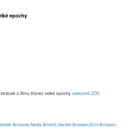
velké epochy
 stránek o filmu Konec velké epochy
nalezneš ZDE
avide Arneodo
,
Neda Arnerič
,
Harald Arnesen
,
Erni Arneson
,