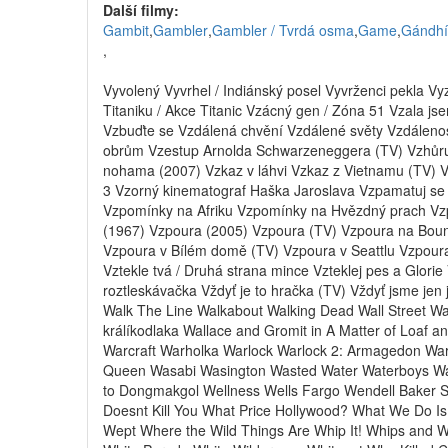
Další filmy:
Gambit
,
Gambler
,
Gambler / Tvrdá osma
,
Game
,
Gándhí
,
Vyvolený Vyvrhel / Indiánský posel Vyvrženci pekla Vy
Titaniku / Akce Titanic Vzácný gen / Zóna 51 Vzala js
Vzbuďte se Vzdálená chvění Vzdálené světy Vzdáleno
obrům Vzestup Arnolda Schwarzeneggera (TV) Vzhůru
nohama (2007) Vzkaz v láhvi Vzkaz z Vietnamu (TV) V
3 Vzorný kinematograf Haška Jaroslava Vzpamatuj se
Vzpomínky na Afriku Vzpomínky na Hvězdný prach Vz
(1967) Vzpoura (2005) Vzpoura (TV) Vzpoura na Bount
Vzpoura v Bílém domě (TV) Vzpoura v Seattlu Vzpoura
Vztekle tvá / Druhá strana mince Vzteklej pes a Glorie
roztleskávačka Vždyť je to hračka (TV) Vždyť jsme jen
Walk The Line Walkabout Walking Dead Wall Street Wal
králíkodlaka Wallace and Gromit in A Matter of Loaf 
Warcraft Warholka Warlock Warlock 2: Armagedon Warl
Queen Wasabi Wasington Wasted Water Waterboys Wa
to Dongmakgol Wellness Wells Fargo Wendell Baker 
Doesnt Kill You What Price Hollywood? What We Do 
Wept Where the Wild Things Are Whip It! Whips and