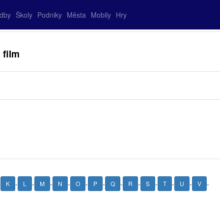
adby
Školy
Podniky
Města
Mobily
Hry
 film
-
-
-
-
-
-
-
-
-
-
-
-
-
K
L
M
N
O
P
Q
R
S
T
U
V