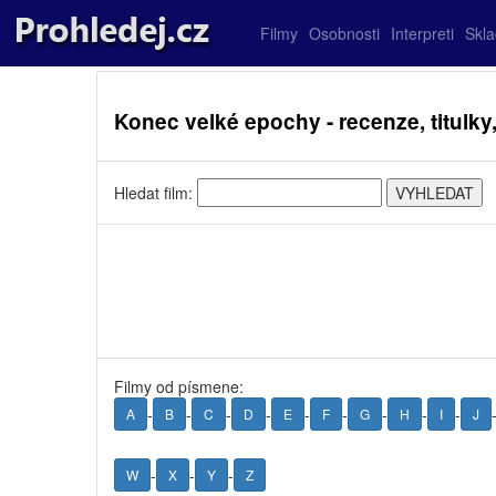
Filmy
Osobnosti
Interpreti
Skl
Konec velké epochy - recenze, titulky,
Hledat film:
Filmy od písmene:
-
-
-
-
-
-
-
-
-
A
B
C
D
E
F
G
H
I
J
-
-
-
W
X
Y
Z