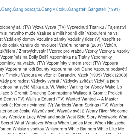
,
Gang
,
Gang policajtů
,
Gang v útoku
,
Gangsteři
,
Gangsteři (1991)
zdobený sál (TV) Výzva Výzva (TV) Vyzvednutí Titaniku / Tajemství
em si mrtvého muže Vzali se a měli hodně dětí Vzbouření na vsi
st Vzdálený domov Vzdušné zámky Vzdušný úder (V) Vzepřít se
 do oblak Vzhůru do revoluce! Vzhůru nohama (2001) Vzhůru
zkříšení / Zmrtvýchvstání Vzorec pro vraždu Vzorky Vzorky 2 Vzorky
 Vzpomínáš na Dolly Bell? Vzpomínka na Titány Vzpomínky
pomínky na vraždu (TV) Vzpomínky v mém srdci (TV) Vzpoura
y Vzpoura na lodi Bounty Vzpoura na lodi Caine Vzpoura podsvětí
 v Timoku Vzpoura ve věznici Carandiru Vztek (1995) Vztek (2008)
 Vždy pro radost Vždycky vyhrát / Vždycky zvítězit Vždyť já jsem
 jednou na světě Válka a.s. W. Waiter Waiting for Woody Wake Up
lace & Gromit: Cracking Contraptions Wallace & Gromit: Prokletí
and Death (TV) Wallis a Eduard (TV) Wanted Wanted -- A Master
ock 3: Konec nevinnosti (V) Warlords Warm Springs (TV) Warrior
terloo po česku Waynův svět Waynův svět 2 Weary River Welcome
Story Wendy a Lucy West and soda West Side Story Westworld What
Is Secret What Whatever Works When Ladies Meet When Nietzsche
 Women Whisky s vodkou Whisperers White Banners White Like Me