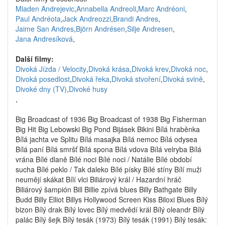
Mladen Andrejevic
,
Annabella Andreoli
,
Marc Andréoni
,
Paul Andréota
,
Jack Andreozzi
,
Brandi Andres
,
Jaime San Andres
,
Björn Andrésen
,
Silje Andresen
,
Jana Andresíková
,
Další filmy:
Divoká Jízda / Velocity
,
Divoká krása
,
Divoká krev
,
Divoká noc
,
Divoká posedlost
,
Divoká řeka
,
Divoká stvoření
,
Divoká svině
,
Divoké dny (TV)
,
Divoké husy
,
Big Broadcast of 1936 Big Broadcast of 1938 Big Fisherman
Big Hit Big Lebowski Big Pond Bijásek Bikini Bílá hraběnka
Bílá jachta ve Splitu Bílá masajka Bílá nemoc Bílá odysea
Bílá paní Bílá smršť Bílá spona Bílá vdova Bílá velryba Bílá
vrána Bílé dlaně Bílé noci Bílé noci / Natálie Bílé období
sucha Bílé peklo / Tak daleko Bílé písky Bílé stíny Bílí muži
neumějí skákat Bílí vlci Biliárový král / Hazardní hráč
Biliárový šampión Bill Billie zpívá blues Billy Bathgate Billy
Budd Billy Elliot Billys Hollywood Screen Kiss Biloxi Blues Bílý
bizon Bílý drak Bílý lovec Bílý medvědí král Bílý oleandr Bílý
palác Bílý šejk Bílý tesák (1973) Bílý tesák (1991) Bílý tesák: