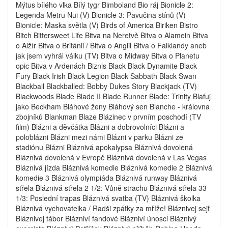
Mýtus bílého vlka Bílý tygr Bimboland Bio ráj Bionicle 2:
Legenda Metru Nui (V) Bionicle 3: Pavučina stínů (V)
Bionicle: Maska světla (V) Birds of America Biriken Bistro
Bitch Bittersweet Life Bitva na Neretvě Bitva o Alamein Bitva
o Alžír Bitva o Británii / Bitva o Anglii Bitva o Falklandy aneb
jak jsem vyhrál válku (TV) Bitva o Midway Bitva o Planetu
opic Bitva v Ardenách Biznis Black Black Dynamite Black
Fury Black Irish Black Legion Black Sabbath Black Swan
Blackball Blackballed: Bobby Dukes Story Blackjack (TV)
Blackwoods Blade Blade II Blade Runner Blade: Trinity Blafuj
jako Beckham Bláhové ženy Bláhový sen Blanche - královna
zbojníků Blankman Blaze Blázinec v prvním poschodí (TV
film) Blázni a děvčátka Blázni a dobrovolníci Blázni a
poloblázni Blázni mezi námi Blázni v parku Blázni ze
stadiónu Blázni Bláznivá apokalypsa Bláznivá dovolená
Bláznivá dovolená v Evropě Bláznivá dovolená v Las Vegas
Bláznivá jízda Bláznivá komedie Bláznivá komedie 2 Bláznivá
komedie 3 Bláznivá olympiáda Bláznivá runway Bláznivá
střela Bláznivá střela 2 1/2: Vůně strachu Bláznivá střela 33
1/3: Poslední trapas Bláznivá svatba (TV) Bláznivá školka
Bláznivá vychovatelka / Radši zpátky za mříže! Bláznivej sejf
Bláznivej tábor Blázniví fandové Blázniví únosci Bláznivý