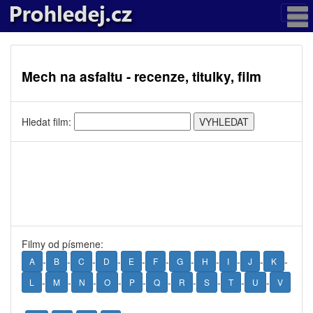
Mech na asfaltu - recenze, titulky, film
Hledat film:
Filmy od písmene:
-
-
-
-
-
-
-
-
-
-
-
A
B
C
D
E
F
G
H
I
J
K
-
-
-
-
-
-
-
-
-
-
L
M
N
O
P
Q
R
S
T
U
V