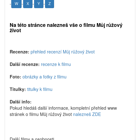
-
-
-
-
W
X
Y
Z
Na této stránce nalezneš vše o filmu Můj růžový
život
Recenze:
přehled recenzí Můj růžový život
Další recenze:
recenze k filmu
Foto:
obrázky a fotky z filmu
Titulky:
titulky k filmu
Další info:
Pokud hledáš další informace, kompletní přehled www
stránek o filmu Můj růžový život
nalezneš ZDE
Další filmy a osobnosti