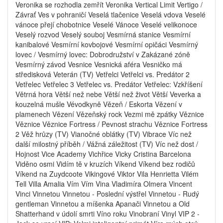
Veronika se rozhodla zemřít Veronika Vertical Limit Vertigo /
Závrať Ves v pohraničí Veselá tlačenice Veselá vdova Veselé
vánoce přejí chobotnice Veselé Vánoce Veselé velikonoce
Veselý rozvod Veselý souboj Vesmírná stanice Vesmírní
kanibalové Vesmírní kovbojové Vesmírní opičáci Vesmírný
lovec / Vesmírný lovec: Dobrodružství v Zakázané zóně
Vesmírný závod Vesnice Vesnická aféra Vesničko má
středisková Veterán (TV) Vetřelci Vetřelci vs. Predátor 2
Vetřelec Vetřelec 3 Vetřelec vs. Predátor Vetřelec: Vzkříšení
Větrná hora Větší než nebe Větší než život Větší Veverka a
kouzelná mušle Vévodkyně Vězeň / Eskorta Vězení v
plamenech Vězení Vězeňský rock Vezmi mě zpátky Věznice
Věznice Věznice Fortress / Pevnost strachu Věznice Fortress
2 Věž hrůzy (TV) Vianočné oblátky (TV) Vibrace Víc než
další milostný příběh / Vážná záležitost (TV) Víc než dost /
Hojnost Vice Academy Vichřice Vicky Cristina Barcelona
Viděno osmi Vidím tě v kruzích Víkend Víkend bez rodičů
Víkend na Zuydcoote Vikingové Viktor Vila Henrietta Vilém
Tell Villa Amalia Vím Vím Vina Vladimíra Olmera Vincent
Vinci Vinnetou Vinnetou - Poslední výstřel Vinnetou - Rudý
gentleman Vinnetou a míšenka Apanači Vinnetou a Old
Shatterhand v údolí smrti Víno roku Vinobraní Vinyl VIP 2 -