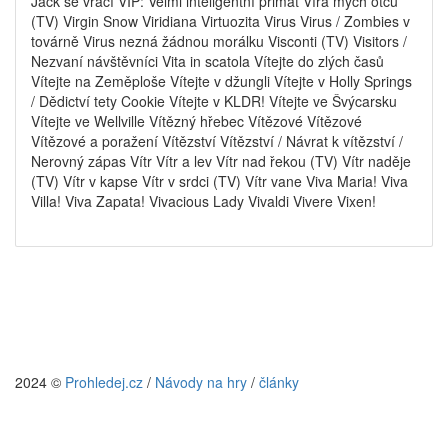
Jack se vrací VIP: Velmi inteligentní primát Víra mých otců
(TV) Virgin Snow Viridiana Virtuozita Virus Virus / Zombies v
továrně Virus nezná žádnou morálku Visconti (TV) Visitors /
Nezvaní návštěvníci Vita in scatola Vítejte do zlých časů
Vítejte na Zeměploše Vítejte v džungli Vítejte v Holly Springs
/ Dědictví tety Cookie Vítejte v KLDR! Vítejte ve Švýcarsku
Vítejte ve Wellville Vítězný hřebec Vítězové Vítězové
Vítězové a poražení Vítězství Vítězství / Návrat k vítězství /
Nerovný zápas Vítr Vítr a lev Vítr nad řekou (TV) Vítr naděje
(TV) Vítr v kapse Vítr v srdci (TV) Vítr vane Viva Maria! Viva
Villa! Viva Zapata! Vivacious Lady Vivaldi Vivere Vixen!
2024 ©
Prohledej.cz
/
Návody na hry
/
články