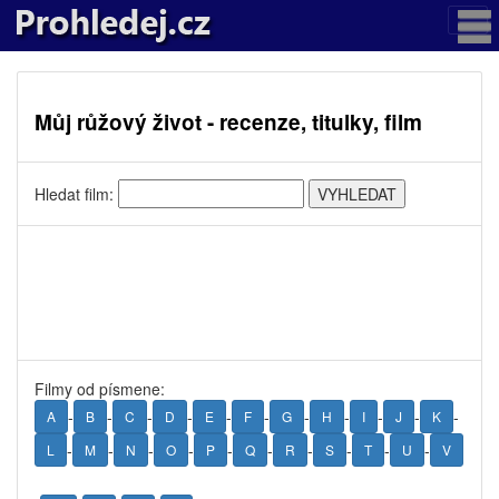
Můj růžový život - recenze, titulky, film
Hledat film:
Filmy od písmene:
-
-
-
-
-
-
-
-
-
-
-
A
B
C
D
E
F
G
H
I
J
K
-
-
-
-
-
-
-
-
-
-
L
M
N
O
P
Q
R
S
T
U
V