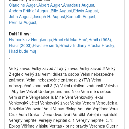
Claudine Auger
,
Albert Augier
,
Amadeus August
,
Anders Frithiof August
,
Bille August
,
Edwin August
,
John August
,
Joseph H. August
,
Kenneth August
,
Pernilla August
,
Další filmy:
Hraběnka z Hongkongu
,
Hrací skříňka
,
Hráč
,
Hráči (1998)
,
Hráči (2003)
,
Hráči se smrtí
,
Hráči z Indiany
,
Hračka
,
Hračky
,
Hrad bude můj
,
Velký závod Velký závod / Tajný závod Velký závod 2 Velký
Ziegfeld Velký žal Velmi důležitá osoba Velmi nebezpečné
známosti Velmi nebezpečné známosti 2 (TV) Velmi
nebezpečné známosti 3 (V) Velmi relativní známosti Velryba
- Abyrlev Velvet Underground and Nico Vem mě s sebou
Vem si mě Vengeance Is Mine Veni Venkovský lékař
Venkovský učitel Venkovský život Venku Venom Venoušek a
Stázička Věnování Vent Venus Rising Venuše Vepřinec Vera
Cruz Vera Drake - Žena dvou tváří Verdikt Veřejní nepřátelé
Veřejný nepřítel Veřejný nepřítel č. 1 Veřejný nepřítel č. 1:
Epilog Věříme v lásku Veritas - princ pravdy Veronica Guerin