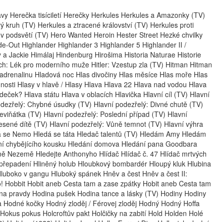
vy Herečka tisíciletí Herečky Herkules Herkules a Amazonky (TV)
ý kruh (TV) Herkules a ztracené království (TV) Herkules proti
 podsvětí (TV) Hero Wanted Heroin Hester Street Hezké chvilky
-Out Highlander Highlander 3 Highlander 5 Highlander II /
ry a Jackie Himálaj Hindenburg Hirošima Historia Naturae Historie
tch: Lék pro moderního muže Hitler: Vzestup zla (TV) Hitman Hitman
a adrenalinu Hladová noc Hlas divočiny Hlas měsíce Hlas moře Hlas
innosti Hlasy v hlavě / Hlasy Hlava Hlava 22 Hlava nad vodou Hlava
deček? Hlava státu Hlava v oblacích Hlavička Hlavní cíl (TV) Hlavní
odezřelý: Chybné úsudky (TV) Hlavní podezřelý: Divné chutě (TV)
Neviňátka (TV) Hlavní podezřelý: Poslední případ (TV) Hlavní
esené dítě (TV) Hlavní podezřelý: Vůně temnot (TV) Hlavní výhra
dá se Nemo Hledá se táta Hledač talentů (TV) Hledám Amy Hledám
í chybějícího kousku Hledání domova Hledání pana Goodbara
mě Nezemě Hledejte Anthonyho Hlídač Hlídač č. 47 Hlídač mrtvých
í přepadení Hliněný holub Hloubkový bombardér Hloupý kluk Hlubina
luboko v gangu Hluboký spánek Hněv a čest Hněv a čest II:
o! Hobbit Hobit aneb Cesta tam a zase zpátky Hobit aneb Cesta tam
na pravdy Hodina pušek Hodina tance a lásky (TV) Hodiny Hodiny
ka Hodné kočky Hodný zloděj / Férovej zloděj Hodný Hodný Hoffa
kus pokus Holcroftův pakt Holčičky na zabití Hold Holden Holé