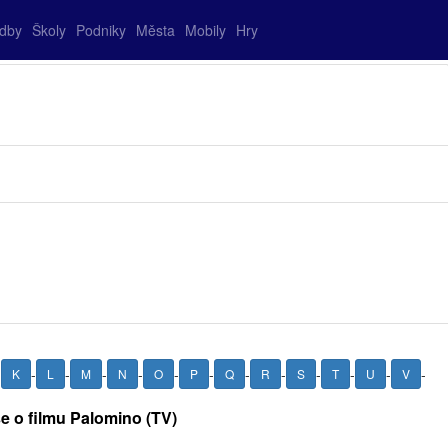
adby
Školy
Podniky
Města
Mobily
Hry
-
-
-
-
-
-
-
-
-
-
-
-
-
K
L
M
N
O
P
Q
R
S
T
U
V
e o filmu Palomino (TV)