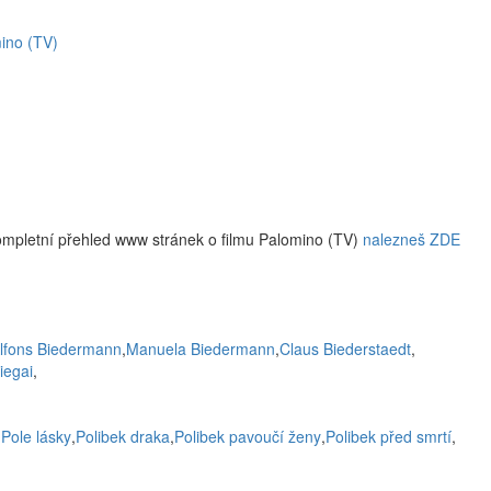
ino (TV)
ompletní přehled www stránek o filmu Palomino (TV)
nalezneš ZDE
lfons Biedermann
,
Manuela Biedermann
,
Claus Biederstaedt
,
iegai
,
,
Pole lásky
,
Polibek draka
,
Polibek pavoučí ženy
,
Polibek před smrtí
,