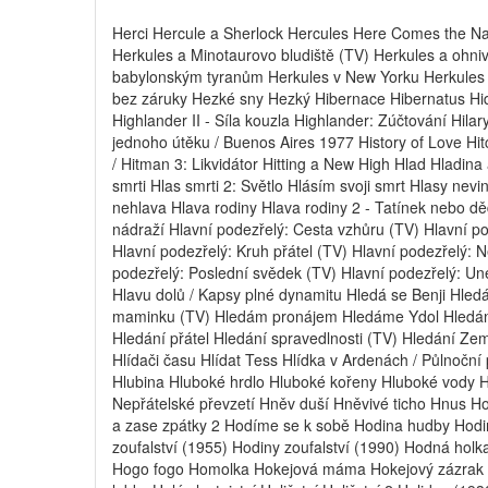
Herci Hercule a Sherlock Hercules Here Comes the Na
Herkules a Minotaurovo bludiště (TV) Herkules a ohniv
babylonským tyranům Herkules v New Yorku Herkules v
bez záruky Hezké sny Hezký Hibernace Hibernatus Hide
Highlander II - Síla kouzla Highlander: Zúčtování Hila
jednoho útěku / Buenos Aires 1977 History of Love Hi
/ Hitman 3: Likvidátor Hitting a New High Hlad Hladin
smrti Hlas smrti 2: Světlo Hlásím svoji smrt Hlasy nev
nehlava Hlava rodiny Hlava rodiny 2 - Tatínek nebo dě
nádraží Hlavní podezřelý: Cesta vzhůru (TV) Hlavní p
Hlavní podezřelý: Kruh přátel (TV) Hlavní podezřelý: 
podezřelý: Poslední svědek (TV) Hlavní podezřelý: Un
Hlavu dolů / Kapsy plné dynamitu Hledá se Benji Hle
maminku (TV) Hledám pronájem Hledáme Ydol Hledán
Hledání přátel Hledání spravedlnosti (TV) Hledání Ze
Hlídači času Hlídat Tess Hlídka v Ardenách / Půlnočn
Hlubina Hluboké hrdlo Hluboké kořeny Hluboké vody H
Nepřátelské převzetí Hněv duší Hněvivé ticho Hnus H
a zase zpátky 2 Hodíme se k sobě Hodina hudby Hodi
zoufalství (1955) Hodiny zoufalství (1990) Hodná hol
Hogo fogo Homolka Hokejová máma Hokejový zázrak Ho