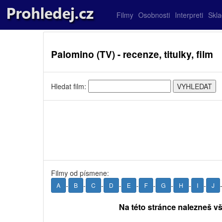
Filmy
Osobnosti
Interpreti
Skl
Palomino (TV) - recenze, titulky, film
Hledat film:
Filmy od písmene:
-
-
-
-
-
-
-
-
-
A
B
C
D
E
F
G
H
I
J
Na této stránce nalezneš vš