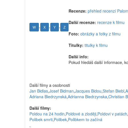
Recenze:
přehled recenzí Palom
Další recenze:
recenze k filmu
-
-
-
W
X
Y
Z
Foto:
obrázky a fotky z filmu
Titulky:
titulky k filmu
Další info:
Pokud hledáš další informace, k
Další filmy a osobnosti
Jan Bidlas
,
Josef Bidman
,
Jacques Bidou
,
Stefan Biebl
,
A
Adriana Biedrzynská
,
Adrianna Biedrzynska
,
Christian B
Další filmy:
Poldou na 24 hodin
,
Poldové a zloději
,
Poldovi v patách
Polibek smrti
,
Polibek
,
Polibkem to začíná
,