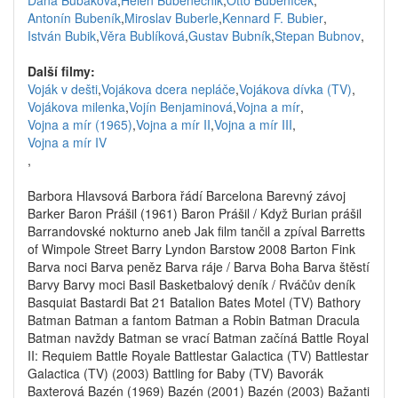
Dana Bubáková
,
Helen Bubenechik
,
Otto Bubeníček
,
Antonín Bubeník
,
Miroslav Buberle
,
Kennard F. Bubier
,
István Bubik
,
Věra Bublíková
,
Gustav Bubník
,
Stepan Bubnov
,
Další filmy:
Voják v dešti
,
Vojákova dcera nepláče
,
Vojákova dívka (TV)
,
Vojákova milenka
,
Vojín Benjaminová
,
Vojna a mír
,
Vojna a mír (1965)
,
Vojna a mír II
,
Vojna a mír III
,
Vojna a mír IV
,
Barbora Hlavsová Barbora řádí Barcelona Barevný závoj
Barker Baron Prášil (1961) Baron Prášil / Když Burian prášil
Barrandovské nokturno aneb Jak film tančil a zpíval Barretts
of Wimpole Street Barry Lyndon Barstow 2008 Barton Fink
Barva noci Barva peněz Barva ráje / Barva Boha Barva štěstí
Barvy Barvy moci Basil Basketbalový deník / Rváčův deník
Basquiat Bastardi Bat 21 Batalion Bates Motel (TV) Bathory
Batman Batman a fantom Batman a Robin Batman Dracula
Batman navždy Batman se vrací Batman začíná Battle Royal
II: Requiem Battle Royale Battlestar Galactica (TV) Battlestar
Galactica (TV) (2003) Battling for Baby (TV) Bavorák
Baxterová Bazén (1969) Bazén (2001) Bazén (2003) Bažanti