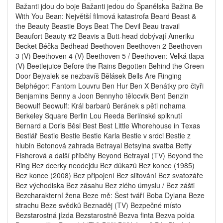
Bažanti jdou do boje Bažanti jedou do Španělska Bažina Be
With You Bean: Největší filmová katastrofa Beard Beast &
the Beauty Beastie Boys Beat The Devil Beau travail
Beaufort Beauty #2 Beavis a Butt-head dobývají Ameriku
Becket Béčka Bedhead Beethoven Beethoven 2 Beethoven
3 (V) Beethoven 4 (V) Beethoven 5 / Beethoven: Velká tlapa
(V) Beetlejuice Before the Rains Begotten Behind the Green
Door Bejvalek se nezbavíš Bělásek Bells Are Ringing
Belphégor: Fantom Louvru Ben Hur Ben X Benátky pro čtyři
Benjamins Benny a Joon Bennyho tělocvik Bent Benzin
Beowulf Beowulf: Král barbarů Beránek s pěti nohama
Berkeley Square Berlin Lou Reeda Berlínské spiknutí
Bernard a Doris Běsi Best Best Little Whorehouse in Texas
Bestiář Bestie Bestie Bestie Karla Bestie v srdci Bestie z
hlubin Betonová zahrada Betrayal Betsyina svatba Betty
Fisherová a další příběhy Beyond Betrayal (TV) Beyond the
Ring Bez dcerky neodejdu Bez důkazů Bez konce (1985)
Bez konce (2008) Bez připojení Bez slitování Bez svatozáře
Bez východiska Bez zásahu Bez zlého úmyslu / Bez zášti
Bezcharakterní žena Beze mě: Šest tváří Boba Dylana Beze
strachu Beze svědků Beznaděj (TV) Bezpečné místo
Bezstarostná jízda Bezstarostně Bezva finta Bezva polda