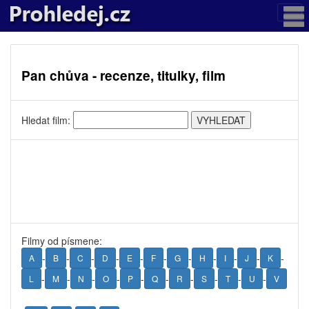
Pan chůva - recenze, titulky, film
Hledat film:
Filmy od písmene:
-
-
-
-
-
-
-
-
-
-
-
A
B
C
D
E
F
G
H
I
J
K
-
-
-
-
-
-
-
-
-
-
L
M
N
O
P
Q
R
S
T
U
V