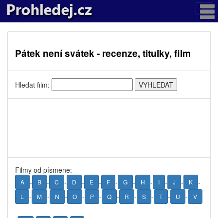
Pátek není svátek - recenze, titulky, film
Hledat film:
Filmy od písmene:
-
-
-
-
-
-
-
-
-
-
-
A
B
C
D
E
F
G
H
I
J
K
-
-
-
-
-
-
-
-
-
-
L
M
N
O
P
Q
R
S
T
U
V