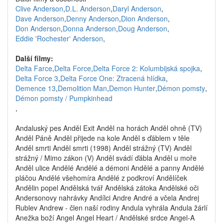
Clive Anderson
,
D.L. Anderson
,
Daryl Anderson
,
Dave Anderson
,
Denny Anderson
,
Dion Anderson
,
Don Anderson
,
Donna Anderson
,
Doug Anderson
,
Eddie 'Rochester' Anderson
,
Další filmy:
Delta Farce
,
Delta Force
,
Delta Force 2: Kolumbijská spojka
,
Delta Force 3
,
Delta Force One: Ztracená hlídka
,
Demence 13
,
Demolition Man
,
Demon Hunter
,
Démon pomsty
,
Démon pomsty / Pumpkinhead
,
Andaluský pes Anděl Exit Anděl na horách Anděl ohně (TV)
Anděl Páně Anděl přijede na kole Anděl s ďáblem v těle
Anděl smrti Anděl smrti (1998) Anděl strážný (TV) Anděl
strážný / Mimo zákon (V) Anděl svádí ďábla Anděl u moře
Anděl ulice Andělé Andělé a démoni Andělé a panny Andělé
pláčou Andělé všehomíra Andělé z podkroví Andělíček
Andělin popel Andělská tvář Andělská zátoka Andělské oči
Andersonovy nahrávky Andílci Andre André a včela Andrej
Rublev Andrew - člen naší rodiny Andula vyhrála Andula žárlí
Anežka boží Angel Angel Heart / Andělské srdce Angel-A