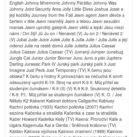
English Johnny Mnemonic Johnny Párátko Johnny Was
Johnny Joint Security Area Jolly Little Elves Joshua Josie a
její kočičky Journey from the Fall Jsem agent Jsem děvče s
čertem v těle Jsem nesmělý Jsem s tebou Jsem sexuální
maniak Jsem uprchlý galejník Jsem větší a lepší Jsou mezi
námi / Oni žijí! Jů Ju-on / Nenávist (V) Ju-on 2 / Nenávist 2
(V) Jubal Jude Juice Julek Julie & Julia Julie / Julia Julie a její
milenci Julie na cestě domů Julie Julietta Julius Caesar
Julius Caesar Julius Caesar (TV) Jumanji Jumper Junebug
Jungle Cat Junior Junior Bonner Juno Juno a páv Jupiters
Darling Jurassic Park IV Jurský park Jurský park 3 Just
Imagine Just Peck Just Temporary (TV) K čemu jsou
oblaka? K čertu s hrdiny K princeznám se nečuchá K smrti
odsouzený uprchl K-19: Stroj na smrt K-9 II. Můj přítel se
studeným čumákem / K-9 (II) (V) K-9 K-9. Soukromý detektiv
/ K-9: P.I.: Můj přítel se studeným čumákem (V) K. O. / Joe
Někdo K2 Kabaret Kabinet doktora Caligariho Kabluey
Kachní polévka (1933) Kachní polévka (2007) Kachní
sezóna Kačenka a strašidla Kačenka a zase ta strašidla
Kačer Howard Kadetka Kelly (TV) Kaena: Proroctví Kafe a
cigára Kagemuša Kai a Gerda / Sněhová královna (TV)
Kaidan Kainova výchova Kainovo znamení (1989) Kainovo