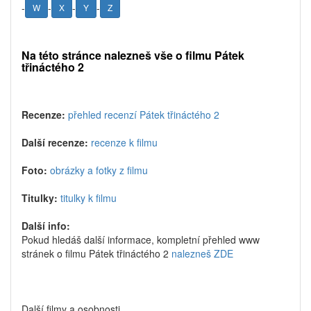
-
-
-
-
W
X
Y
Z
Na této stránce nalezneš vše o filmu Pátek
třináctého 2
Recenze:
přehled recenzí Pátek třináctého 2
Další recenze:
recenze k filmu
Foto:
obrázky a fotky z filmu
Titulky:
titulky k filmu
Další info:
Pokud hledáš další informace, kompletní přehled www
stránek o filmu Pátek třináctého 2
nalezneš ZDE
Další filmy a osobnosti