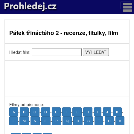
Pátek třináctého 2 - recenze, titulky, film
Hledat film:
Filmy od písmene:
-
-
-
-
-
-
-
-
-
-
-
A
B
C
D
E
F
G
H
I
J
K
-
-
-
-
-
-
-
-
-
-
L
M
N
O
P
Q
R
S
T
U
V