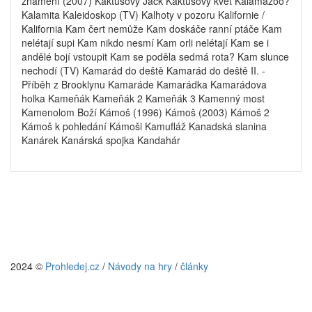
znamení (2007) Kaktusový Jack Kaktusový květ Kalamazoo?
Kalamita Kaleidoskop (TV) Kalhoty v pozoru Kalifornie /
Kalifornia Kam čert nemůže Kam doskáče ranní ptáče Kam
nelétají supi Kam nikdo nesmí Kam orli nelétají Kam se i
andělé bojí vstoupit Kam se poděla sedmá rota? Kam slunce
nechodí (TV) Kamarád do deště Kamarád do deště II. -
Příběh z Brooklynu Kamaráde Kamarádka Kamarádova
holka Kameňák Kameňák 2 Kameňák 3 Kamenný most
Kamenolom Boží Kámoš (1996) Kámoš (2003) Kámoš 2
Kámoš k pohledání Kámoši Kamufláž Kanadská slanina
Kanárek Kanárská spojka Kandahár
2024 ©
Prohledej.cz
/
Návody na hry
/
články