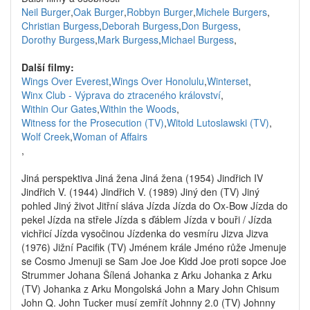
Neil Burger
,
Oak Burger
,
Robbyn Burger
,
Michele Burgers
,
Christian Burgess
,
Deborah Burgess
,
Don Burgess
,
Dorothy Burgess
,
Mark Burgess
,
Michael Burgess
,
Další filmy:
Wings Over Everest
,
Wings Over Honolulu
,
Winterset
,
Winx Club - Výprava do ztraceného království
,
Within Our Gates
,
Within the Woods
,
Witness for the Prosecution (TV)
,
Witold Lutoslawski (TV)
,
Wolf Creek
,
Woman of Affairs
,
Jiná perspektiva Jiná žena Jiná žena (1954) Jindřich IV
Jindřich V. (1944) Jindřich V. (1989) Jiný den (TV) Jiný
pohled Jiný život Jitřní sláva Jízda Jízda do Ox-Bow Jízda do
pekel Jízda na střele Jízda s ďáblem Jízda v bouři / Jízda
vichřicí Jízda vysočinou Jízdenka do vesmíru Jizva Jizva
(1976) Jižní Pacifik (TV) Jménem krále Jméno růže Jmenuje
se Cosmo Jmenuji se Sam Joe Joe Kidd Joe proti sopce Joe
Strummer Johana Šílená Johanka z Arku Johanka z Arku
(TV) Johanka z Arku Mongolská John a Mary John Chisum
John Q. John Tucker musí zemřít Johnny 2.0 (TV) Johnny