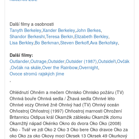
Další filmy a osobnosti
Tanyth Berkeley
,
Xander Berkeley
,
John Berkes
,
Shandor Berkeshi
,
Teresa Berkin
,
Elizabeth Berkley
,
Lisa Berkley
,
Bo Berkman
,
Steven Berkoff
,
Ava Berkofsky
,
Další filmy:
Outlander
,
Outrage
,
Outsider
,
Outsider (1987)
,
Outsideři
,
Ovčák
,
Ovčák na skále
,
Over the Rainbow
,
Overnight
,
Ovoce stromů rajských jíme
,
Ohlédnutí Ohněm a mečem Ohnisko Ohnisko požáru (TV)
Ohnivá bouře Ohnivá sedla / Žhavá sedla Ohnivé léto
Ohnivé vozy Ohnivé žně Ohnivý had (TV) Ohnivý oceán
Ohňostroj Ohňostroj (1997) Ohňostroj marnosti Ohrožení
Britannicu Oidipus král Okamžik záblesku Okamžik zlomu
Okamžitý nápad Okénko Okno do dvora Oko Oko (2008)
Oko - Tvář ve zdi Oko 2 Oko 3 Oko bere Oko dravce Oko za
oko Oko za oko Okovy moci Okrsek 13 Okrsek 49 Okurkový