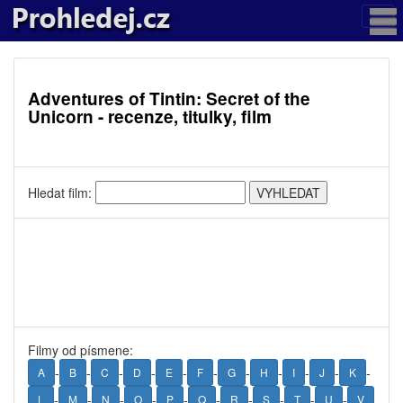
Adventures of Tintin: Secret of the
Unicorn - recenze, titulky, film
Hledat film:
Filmy od písmene:
-
-
-
-
-
-
-
-
-
-
-
A
B
C
D
E
F
G
H
I
J
K
-
-
-
-
-
-
-
-
-
-
L
M
N
O
P
Q
R
S
T
U
V