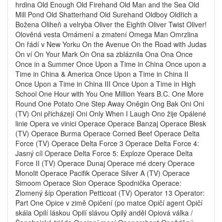
hrdina Old Enough Old Firehand Old Man and the Sea Old
Mill Pond Old Shatterhand Old Surehand Oldboy Oldřich a
Božena Oliheň a velryba Oliver the Eighth Oliver Twist Oliver!
Olověná vesta Omámení a zmatení Omega Man Omrzlina
On řádí v New Yorku On the Avenue On the Road with Judas
On ví On Your Mark On Ona sa zbláznila Ona Ona Once
Once in a Summer Once Upon a Time in China Once upon a
Time in China & America Once Upon a Time in China II
Once Upon a Time in China III Once Upon a Time in High
School One Hour with You One Million Years B.C. One More
Round One Potato One Step Away Oněgin Ong Bak Oni Oni
(TV) Oni přicházejí Oni Only When I Laugh Ono žije Opálené
linie Opera ve vinici Operace Operace Banzaj Operace Blesk
(TV) Operace Burma Operace Corned Beef Operace Delta
Force (TV) Operace Delta Force 3 Operace Delta Force 4:
Jasný cíl Operace Delta Force 5: Exploze Operace Delta
Force II (TV) Operace Dunaj Operace mé dcery Operace
Monolit Operace Pacifik Operace Silver A (TV) Operace
Simoom Operace Slon Operace Spodnička Operace:
Zlomený šíp Operation Petticoat (TV) Operator 13 Operator:
Part One Opice v zimě Opičení (po matce Opičí agent Opičí
skála Opilí láskou Opilí slávou Opilý anděl Opiová válka /