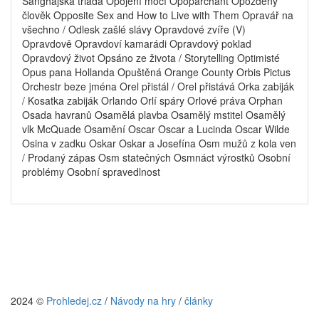
Šanghajská triáda Opojení mocí Opoparchant Opožděný
člověk Opposite Sex and How to Live with Them Opravář na
všechno / Odlesk zašlé slávy Opravdové zvíře (V)
Opravdově Opravdoví kamarádi Opravdový poklad
Opravdový život Opsáno ze života / Storytelling Optimisté
Opus pana Hollanda Opuštěná Orange County Orbis Pictus
Orchestr beze jména Orel přistál / Orel přistává Orka zabiják
/ Kosatka zabiják Orlando Orlí spáry Orlové práva Orphan
Osada havranů Osamělá plavba Osamělý mstitel Osamělý
vlk McQuade Osamění Oscar Oscar a Lucinda Oscar Wilde
Osina v zadku Oskar Oskar a Josefína Osm mužů z kola ven
/ Prodaný zápas Osm statečných Osmnáct výrostků Osobní
problémy Osobní spravedlnost
2024 ©
Prohledej.cz
/
Návody na hry
/
články