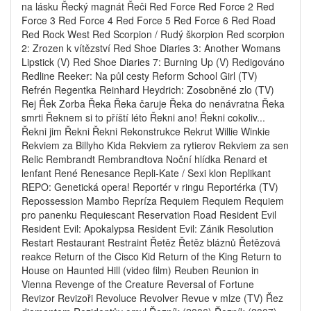
na lásku Řecký magnát Řeči Red Force Red Force 2 Red
Force 3 Red Force 4 Red Force 5 Red Force 6 Red Road
Red Rock West Red Scorpion / Rudý škorpion Red scorpion
2: Zrozen k vítězství Red Shoe Diaries 3: Another Womans
Lipstick (V) Red Shoe Diaries 7: Burning Up (V) Redigováno
Redline Reeker: Na půl cesty Reform School Girl (TV)
Refrén Regentka Reinhard Heydrich: Zosobněné zlo (TV)
Rej Řek Zorba Řeka Řeka čaruje Řeka do nenávratna Řeka
smrti Řeknem si to příští léto Řekni ano! Řekni cokoliv...
Řekni jim Řekni Řekni Rekonstrukce Rekrut Willie Winkie
Rekviem za Billyho Kida Rekviem za rytierov Rekviem za sen
Relic Rembrandt Rembrandtova Noční hlídka Renard et
lenfant René Renesance Repli-Kate / Sexi klon Replikant
REPO: Genetická opera! Reportér v ringu Reportérka (TV)
Repossession Mambo Repríza Requiem Requiem Requiem
pro panenku Requiescant Reservation Road Resident Evil
Resident Evil: Apokalypsa Resident Evil: Zánik Resolution
Restart Restaurant Restraint Řetěz Řetěz bláznů Řetězová
reakce Return of the Cisco Kid Return of the King Return to
House on Haunted Hill (video film) Reuben Reunion in
Vienna Revenge of the Creature Reversal of Fortune
Revizor Revizoři Revoluce Revolver Revue v mlze (TV) Řez