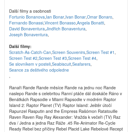
Další filmy a osobnosti
Fortunio Bonanova
,
Ian Bonar
,
Ivan Bonar
,
Omar Bonaro
,
Fernando Bonassi
,
Vincent Bonasso
,
Angela Bonatti
,
David Bonaventura
,
Jindřich Bonaventura
,
Joseph Bonaventura
,
Další filmy:
Scratch-As-Catch-Can
,
Screen Souvenirs
,
Screen Test #1
,
Screen Test #2
,
Screen Test #3
,
Screen Test #4
,
Se slovníkem v posteli
,
Seabiscuit
,
Seafarers
,
Seance za deštivého odpoledne
,
Ranaři Rande Rande měsíce Rande na jednu noc Rande
naslepo Rande s celebritou Ranní ptáče dál doskáče Ráno v
Benátkách Rapsodie v Miami Rapsodie v modrém Raptor
Island 2: Raptor Planet (TV) Raptor Island: Ještěr útočí
Rapunzel Rasputin and the Empress Rašómon Ratatouille
Raven Raven Ray Ray Alexander: Vražda k večeři (TV) Raz
dva / Jedna a jedna Raz Ráže .45 Re-Animator Re-Cycle
Ready Rebel bez příčiny Rebel Placid Lake Rebelové Recept