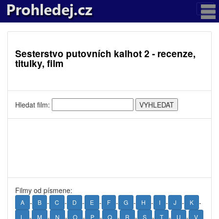
Sesterstvo putovních kalhot 2 - recenze,
titulky, film
Hledat film:
Filmy od písmene:
-
-
-
-
-
-
-
-
-
-
-
A
B
C
D
E
F
G
H
I
J
K
-
-
-
-
-
-
-
-
-
-
L
M
N
O
P
Q
R
S
T
U
V