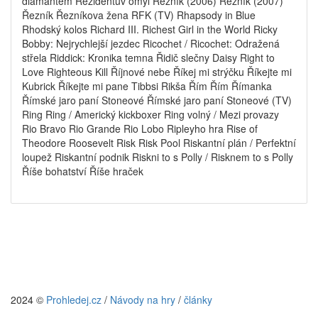
diamantem Rezidentův omyl Řezník (2006) Řezník (2007)
Řezník Řezníkova žena RFK (TV) Rhapsody in Blue
Rhodský kolos Richard III. Richest Girl in the World Ricky
Bobby: Nejrychlejší jezdec Ricochet / Ricochet: Odražená
střela Riddick: Kronika temna Řidič slečny Daisy Right to
Love Righteous Kill Říjnové nebe Říkej mi strýčku Říkejte mi
Kubrick Říkejte mi pane Tibbsi Rikša Řím Řím Římanka
Římské jaro paní Stoneové Římské jaro paní Stoneové (TV)
Ring Ring / Americký kickboxer Ring volný / Mezi provazy
Rio Bravo Rio Grande Rio Lobo Ripleyho hra Rise of
Theodore Roosevelt Risk Risk Pool Riskantní plán / Perfektní
loupež Riskantní podnik Riskni to s Polly / Risknem to s Polly
Říše bohatství Říše hraček
2024 ©
Prohledej.cz
/
Návody na hry
/
články