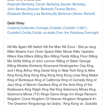
Reginald Berkeley
,
Tanyth Berkeley
,
Xander Berkeley
,
John Berkes
,
Shandor Berkeshi
,
Teresa Berkin
,
Elizabeth Berkley
,
Lisa Berkley
,
Bo Berkman
,
Steven Berkoff
,
Další filmy:
Outland
,
Outlander
,
Outrage
,
Outsider
,
Outsider (1987)
,
Outsideři
,
Ovčák
,
Ovčák na skále
,
Over the Rainbow
,
Overnight
,
Kill Me Again Kill Switch Kill the Man Kill Zone / Sha po lang
Killer Klowns from Outer Space Killer Movie Killer Upstairs
Killers Kiss Killers Killing Box Killing Fields Killing Floor Killing
Me Softly Killing of John Lennon Killing of Sister George
Killing Kilnieks Kimberly Kinamand Kindergarten Cop King
and I King Arthur King David King in New York King Is Alive
King Kong King Kong King Kong King Kong Lives King Maker
King of Burlesque King of California King of Comedy King of
Jazz King of Marvin Gardens King of the Ants King of the
Kickboxers King Ralph King Rat King Solomons Mines King
Solomons Mines (TV) Kings Game Kings Inn Kings Ransom
Kingdom Come Kingdom Of Heaven Kingdom Kingsland #1:
The Dreamer Kingukongu tai Gojira / King Kong vs. Godzilla