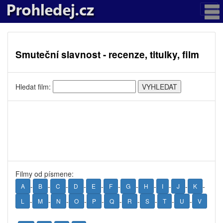
Smuteční slavnost - recenze, titulky, film
Hledat film:
Filmy od písmene:
-
-
-
-
-
-
-
-
-
-
-
A
B
C
D
E
F
G
H
I
J
K
-
-
-
-
-
-
-
-
-
-
L
M
N
O
P
Q
R
S
T
U
V