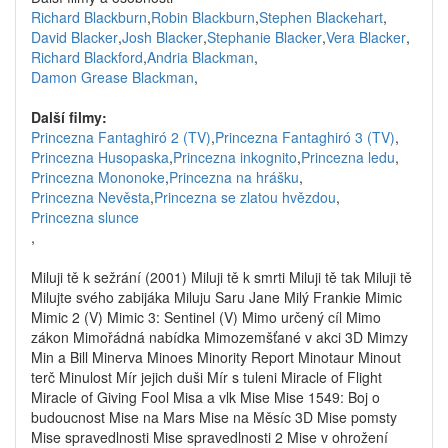
Richard Blackburn
,
Robin Blackburn
,
Stephen Blackehart
,
David Blacker
,
Josh Blacker
,
Stephanie Blacker
,
Vera Blacker
,
Richard Blackford
,
Andria Blackman
,
Damon Grease Blackman
,
Další filmy:
Princezna Fantaghiró 2 (TV)
,
Princezna Fantaghiró 3 (TV)
,
Princezna Husopaska
,
Princezna inkognito
,
Princezna ledu
,
Princezna Mononoke
,
Princezna na hrášku
,
Princezna Nevěsta
,
Princezna se zlatou hvězdou
,
Princezna slunce
,
Miluji tě k sežrání (2001) Miluji tě k smrti Miluji tě tak Miluji tě
Milujte svého zabijáka Miluju Saru Jane Milý Frankie Mimic
Mimic 2 (V) Mimic 3: Sentinel (V) Mimo určený cíl Mimo
zákon Mimořádná nabídka Mimozemšťané v akci 3D Mimzy
Min a Bill Minerva Minoes Minority Report Minotaur Minout
terč Minulost Mír jejich duši Mír s tuleni Miracle of Flight
Miracle of Giving Fool Misa a vlk Mise Mise 1549: Boj o
budoucnost Mise na Mars Mise na Měsíc 3D Mise pomsty
Mise spravedlnosti Mise spravedlnosti 2 Mise v ohrožení