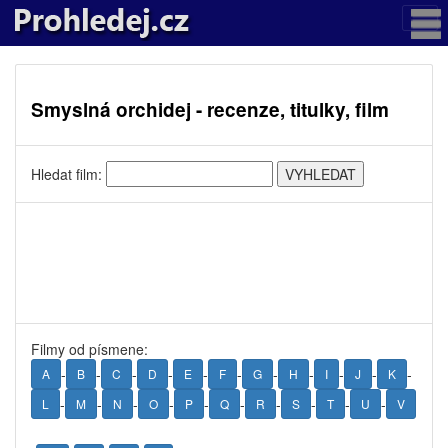
Smyslná orchidej - recenze, titulky, film
Hledat film:
Filmy od písmene:
-
-
-
-
-
-
-
-
-
-
-
A
B
C
D
E
F
G
H
I
J
K
-
-
-
-
-
-
-
-
-
-
L
M
N
O
P
Q
R
S
T
U
V