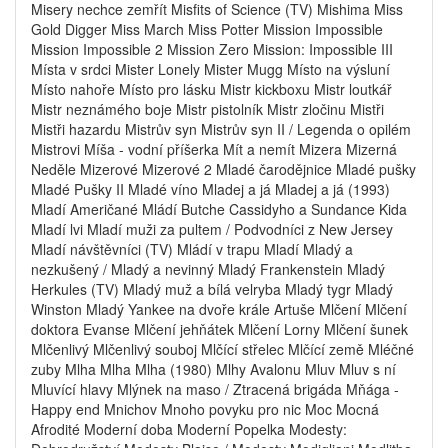
Misery nechce zemřít Misfits of Science (TV) Mishima Miss
Gold Digger Miss March Miss Potter Mission Impossible
Mission Impossible 2 Mission Zero Mission: Impossible III
Místa v srdci Mister Lonely Mister Mugg Místo na výsluní
Místo nahoře Místo pro lásku Mistr kickboxu Mistr loutkář
Mistr neznámého boje Mistr pistolník Mistr zločinu Mistři
Mistři hazardu Mistrův syn Mistrův syn II / Legenda o opilém
Mistrovi Míša - vodní příšerka Mít a nemít Mizera Mizerná
Neděle Mizerové Mizerové 2 Mladé čarodějnice Mladé pušky
Mladé Pušky II Mladé víno Mladej a já Mladej a já (1993)
Mladí Američané Mládí Butche Cassidyho a Sundance Kida
Mladí lvi Mladí muži za pultem / Podvodníci z New Jersey
Mladí návštěvníci (TV) Mládí v trapu Mladí Mladý a
nezkušený / Mladý a nevinný Mladý Frankenstein Mladý
Herkules (TV) Mladý muž a bílá velryba Mladý tygr Mladý
Winston Mladý Yankee na dvoře krále Artuše Mlčení Mlčení
doktora Evanse Mlčení jehňátek Mlčení Lorny Mlčení šunek
Mlčenlivý Mlčenlivý souboj Mlčící střelec Mlčící země Mléčné
zuby Mlha Mlha Mlha (1980) Mlhy Avalonu Mluv Mluv s ní
Mluvící hlavy Mlýnek na maso / Ztracená brigáda Mňága -
Happy end Mnichov Mnoho povyku pro nic Moc Mocná
Afrodité Moderní doba Moderní Popelka Modesty: