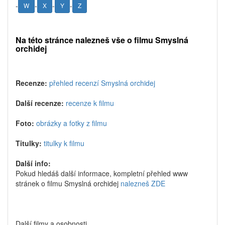
-
-
-
-
W
X
Y
Z
Na této stránce nalezneš vše o filmu Smyslná
orchidej
Recenze:
přehled recenzí Smyslná orchidej
Další recenze:
recenze k filmu
Foto:
obrázky a fotky z filmu
Titulky:
titulky k filmu
Další info:
Pokud hledáš další informace, kompletní přehled www
stránek o filmu Smyslná orchidej
nalezneš ZDE
Další filmy a osobnosti