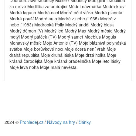
Dobrodružství Modesty Blaise / Modesty Modigliani Modlitba
za mrtvé Modlitba za umírající Módní návrhářka Modrá krev
Modrá laguna Modrá ocel Modrá oční víčka Modrá planeta
Modrá poušť Modré auto Modré z nebe (1965) Modré z
nebe (1983) Modrooká Polly Modrý anděl Modrý blesk
Modrý démon (V) Modrý led Modrý Max Modrý měsíc Modrý
motýl Modrý ptáček (TV) Modrý samet Moebius Moguls
Mohavský měsíc Moje Antonie (TV) Moje bláznivá polynéská
svatba Moje borůvkové noci Moje dcera není vrah Moje
drahá republika Moje druhá láska Moje drzá holka Moje
krásná čarodějka Moje krásná prádelnička Moje léto lásky
Moje levá noha Moje malá nevěsta
2024 ©
Prohledej.cz
/
Návody na hry
/
články