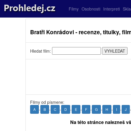
Filmy
Osobnosti
Interpreti
Skl
Bratři Konrádovi - recenze, titulky, fil
Hledat film:
Filmy od písmene:
-
-
-
-
-
-
-
-
-
A
B
C
D
E
F
G
H
I
J
Na této stránce nalezneš vš