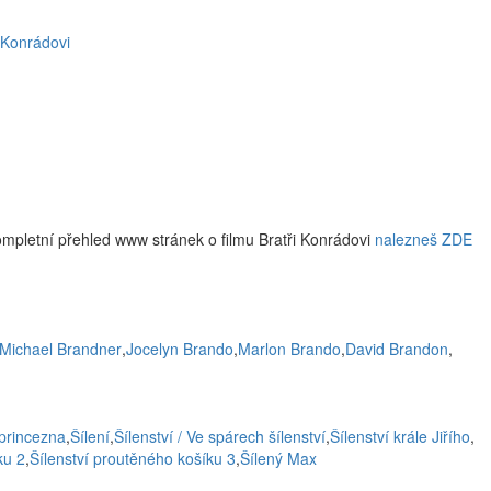
 Konrádovi
ompletní přehled www stránek o filmu Bratři Konrádovi
nalezneš ZDE
Michael Brandner
,
Jocelyn Brando
,
Marlon Brando
,
David Brandon
,
princezna
,
Šílení
,
Šílenství / Ve spárech šílenství
,
Šílenství krále Jiřího
,
ku 2
,
Šílenství proutěného košíku 3
,
Šílený Max