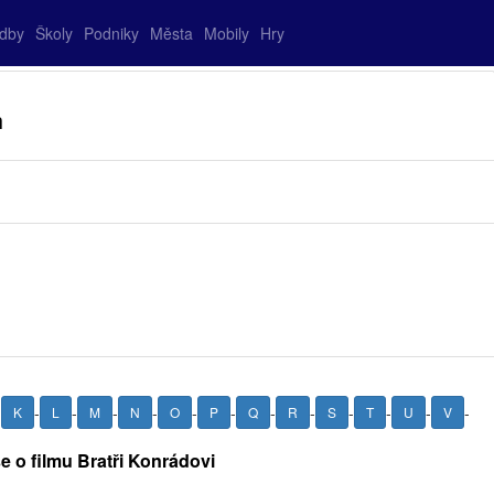
adby
Školy
Podniky
Města
Mobily
Hry
m
-
-
-
-
-
-
-
-
-
-
-
-
-
K
L
M
N
O
P
Q
R
S
T
U
V
e o filmu Bratři Konrádovi