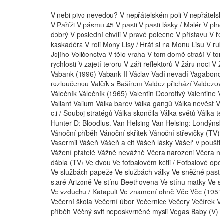
V nebi pivo nevedou? V nepřátelském poli V nepřátelsk
V Paříži V pásmu 45 V pasti V pasti lásky / Malér V p
dobrý V poslední chvíli V pravé poledne V přístavu V řet
kaskadéra V roli Mony Lisy / Hrát si na Monu Lisu V r
Jejího Veličenstva V těle vraha V tom domě straší V to
rychlosti V zajetí teroru V záři reflektorů V žáru noci
Vabank (1996) Vabank II Václav Vadí nevadí Vagabond 
rozloučenou Valčík s Bašírem Valdez přichází Valdezo
Válečník Válečník (1965) Valentin Dobrotivý Valentine V
Valiant Valium Válka barev Válka gangů Válka nevěst V
cti / Souboj stratégů Válka skončila Válka světů Válka
Hunter D: Bloodlust Van Helsing Van Helsing: Londýn
Vánoční příběh Vánoční skřítek Vánoční střevíčky (TV
Vasermil Vášeň Vášeň a cit Vášeň lásky Vášeň v poušti
Vážení přátelé Vážně nevážně Včera narozeni Včera 
ďábla (TV) Ve dvou Ve fotbalovém kotli / Fotbalové 
Ve službách papeže Ve službách války Ve sněžné pasti
staré Arizoně Ve stínu Beethovena Ve stínu matky Ve st
Ve vzduchu / Katapult Ve znamení ohně Věc Věc (1951) 
Večerní škola Večerní úbor Večernice Večery Večírek 
příběh Věčný svit neposkvrněné mysli Vegas Baby (V)