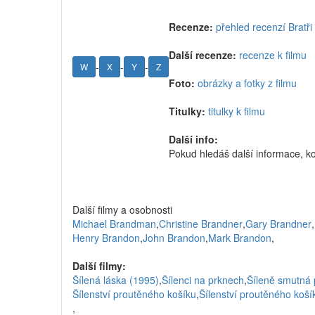
Recenze:
přehled recenzí Bratři
Další recenze:
recenze k filmu
-
-
-
W
X
Y
Z
Foto:
obrázky a fotky z filmu
Titulky:
titulky k filmu
Další info:
Pokud hledáš další informace, k
Další filmy a osobnosti
Michael Brandman
,
Christine Brandner
,
Gary Brandner
,
Henry Brandon
,
John Brandon
,
Mark Brandon
,
Další filmy:
Šílená láska (1995)
,
Šílenci na prknech
,
Šíleně smutná 
Šílenství proutěného košíku
,
Šílenství proutěného koší
,