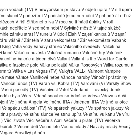
ých vodách (TV) V newyorském přístavu V objetí upíra / V síti upíra
lném slunci V podezření V podstatě jsme normální V pohodě / Teď už
ězech V říši Stříbrného lva V roce se třinácti úplňky V roli
ukách nepřítele V sedmém nebi V Sylviině městě V tajné službě
mhle zámku straší V tunelu V údolí Elah V zajetí kanibalů V zajetí
 V žáru vášně / Žár těla V žáru velkoměsta / Žár velkoměsta Vabank
King Váha vody Váhavý střelec Valachiho svědectví Valčík na
vi koně Válečná nevěsta Válečná romance Válečné hry Válečník
alentino Valerie a týden divů Valiant Valiant Is the Word for Carrie
álka o fazolové pole Válka policajtů Válka Roseových Válka rozumu a
 termitů Válka v Las Vegas (TV) Valkýra VALL-I Valmont Vampire
ská mise Vánice Vanilkové nebe Vánoce naruby Vánoční prázdniny
) Vánoční únos (TV) Varan vs. Kobra (TV) Varování (V) Varsity Show
 Vášní posedlý (TV) Vášnivost Vatel Vaterland - Lovecký deník
neděle byla Včera Vdaná snoubenka Vdáš se Vdova Vdova s duší
opojení Ve jménu Angela Ve jménu IRA / Jménem IRA Ve jménu otce
 Ve spádu událostí (TV) Ve spárech yakuzy / Ve spárech jakuzy Ve
ínu pravdy Ve stínu slunce Ve stínu upíra Ve stínu vulkánu Ve víru
Věci života Věci Večeře s April Večeře u přátel (TV) Večerka
Večírek 2 Věčné děti Věčné léto Věčně mladý / Navždy mladý Věčný
 Vegas: Pravdivý příběh