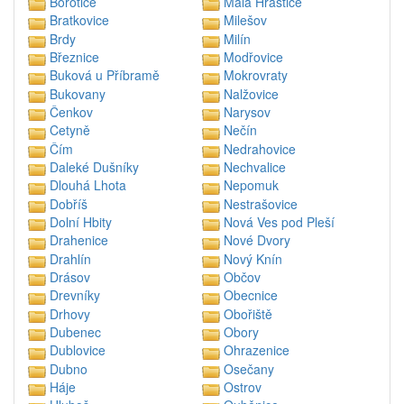
Borotice
Malá Hraštice
Bratkovice
Milešov
Brdy
Milín
Březnice
Modřovice
Buková u Příbramě
Mokrovraty
Bukovany
Nalžovice
Čenkov
Narysov
Cetyně
Nečín
Čím
Nedrahovice
Daleké Dušníky
Nechvalice
Dlouhá Lhota
Nepomuk
Dobříš
Nestrašovice
Dolní Hbity
Nová Ves pod Pleší
Drahenice
Nové Dvory
Drahlín
Nový Knín
Drásov
Občov
Drevníky
Obecnice
Drhovy
Obořiště
Dubenec
Obory
Dublovice
Ohrazenice
Dubno
Osečany
Háje
Ostrov