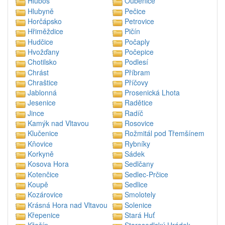
Hluboš
Ouběnice
Hlubyně
Pečice
Horčápsko
Petrovice
Hřiměždice
Pičín
Hudčice
Počaply
Hvožďany
Počepice
Chotilsko
Podlesí
Chrást
Příbram
Chraštice
Příčovy
Jablonná
Prosenická Lhota
Jesenice
Radětice
Jince
Radíč
Kamýk nad Vltavou
Rosovice
Klučenice
Rožmitál pod Třemšínem
Kňovice
Rybníky
Korkyně
Sádek
Kosova Hora
Sedlčany
Kotenčice
Sedlec-Prčice
Koupě
Sedlice
Kozárovice
Smolotely
Krásná Hora nad Vltavou
Solenice
Křepenice
Stará Huť