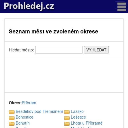
Seznam měst ve zvoleném okrese
Hledat město:
Okres:
Příbram
Bezděkov pod Třemšínem
Lazsko
Bohostice
Lešetice
Bohutín
Lhota u Příbramě