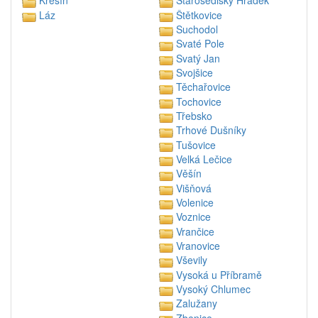
Křešín
Starosedlský Hrádek
Láz
Štětkovice
Suchodol
Svaté Pole
Svatý Jan
Svojšice
Těchařovice
Tochovice
Třebsko
Trhové Dušníky
Tušovice
Velká Lečice
Věšín
Višňová
Volenice
Voznice
Vrančice
Vranovice
Vševily
Vysoká u Příbramě
Vysoký Chlumec
Zalužany
Zbenice