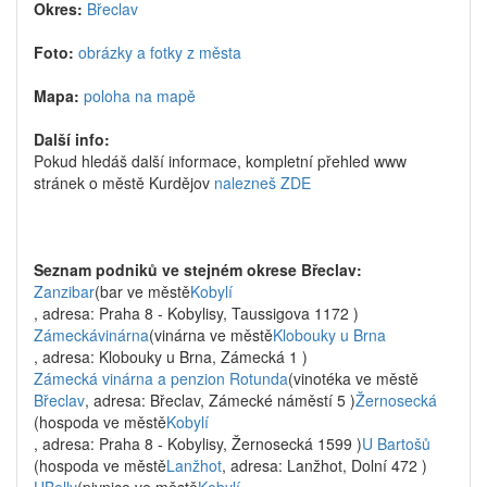
Okres:
Břeclav
Foto:
obrázky a fotky z města
Mapa:
poloha na mapě
Další info:
Pokud hledáš další informace, kompletní přehled www
stránek o městě Kurdějov
nalezneš ZDE
Seznam podniků ve stejném okrese Břeclav:
Zanzibar
(bar ve městě
Kobylí
, adresa: Praha 8 - Kobylisy, Taussigova 1172 )
Zámeckávinárna
(vinárna ve městě
Klobouky u Brna
, adresa: Klobouky u Brna, Zámecká 1 )
Zámecká vinárna a penzion Rotunda
(vinotéka ve městě
Břeclav
, adresa: Břeclav, Zámecké náměstí 5 )
Žernosecká
(hospoda ve městě
Kobylí
, adresa: Praha 8 - Kobylisy, Žernosecká 1599 )
U Bartošů
(hospoda ve městě
Lanžhot
, adresa: Lanžhot, Dolní 472 )