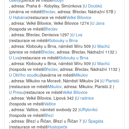
UBelly
(pivnice ve městě
Kobylí
, adresa: Praha 8 - Kobylisy, Šimůnkova )
U Doubků
(vinárna ve městě
Břeclav
, adresa: Břeclav, Nádražní 57B )
U Habána
(restaurace ve městě
Velké Bílovice
, adresa: Velké Bílovice, Velké Bílovice 1274 )
U Jana
(hospoda ve městě
Břeclav
, adresa: Břeclav, Denisova 1297 )
U Lva
(restaurace ve městě
Klobouky u Brna
, adresa: Klobouky u Brna, náměstí Míru 509 )
U Machů
(pivnice ve městě
Břeclav
, adresa: Břeclav, Nádražní 1132 )
U Lva
(restaurace ve městě
Klobouky u Brna
, adresa: Klobouky u Brna, náměstí Míru 509 )
U Machů
(hospoda ve městě
Břeclav
, adresa: Břeclav, Nádražní 1132 )
U Obřího soudku
(kavárna ve městě
Mikulov
, adresa: Mikulov na Moravě, Náměstí Mikulov 24 )
U Piaristů
(restaurace ve městě
Mikulov
, adresa: Mikulov, Piaristů 2 )
U Presu
(restaurace ve městě
Velké Bílovice
, adresa: Velké Bílovice, Lipová 342 )
U radnice
(hospoda ve městě
Valtice
, adresa: Valtice, náměstí svobody 22 )
URybníků
(hospoda ve městě
Březí
, adresa: Březí u Říčan, Březí u Říčan 7 )
U Špagáta
(restaurace ve městě
Hustopeče