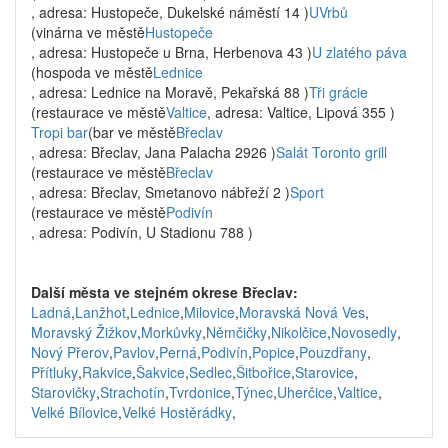
, adresa: Hustopeče, Dukelské náměstí 14 )
UVrbů
(vinárna ve městě
Hustopeče
, adresa: Hustopeče u Brna, Herbenova 43 )
U zlatého páva
(hospoda ve městě
Lednice
, adresa: Lednice na Moravě, Pekařská 88 )
Tři grácie
(restaurace ve městě
Valtice
, adresa: Valtice, Lipová 355 )
Tropi bar
(bar ve městě
Břeclav
, adresa: Břeclav, Jana Palacha 2926 )
Salát Toronto grill
(restaurace ve městě
Břeclav
, adresa: Břeclav, Smetanovo nábřeží 2 )
Sport
(restaurace ve městě
Podivín
, adresa: Podivín, U Stadionu 788 )
Další města ve stejném okrese Břeclav:
Ladná
,
Lanžhot
,
Lednice
,
Milovice
,
Moravská Nová Ves
,
Moravský Žižkov
,
Morkůvky
,
Němčičky
,
Nikolčice
,
Novosedly
,
Nový Přerov
,
Pavlov
,
Perná
,
Podivín
,
Popice
,
Pouzdřany
,
Přítluky
,
Rakvice
,
Šakvice
,
Sedlec
,
Šitbořice
,
Starovice
,
Starovičky
,
Strachotín
,
Tvrdonice
,
Týnec
,
Uherčice
,
Valtice
,
Velké Bílovice
,
Velké Hostěrádky
,