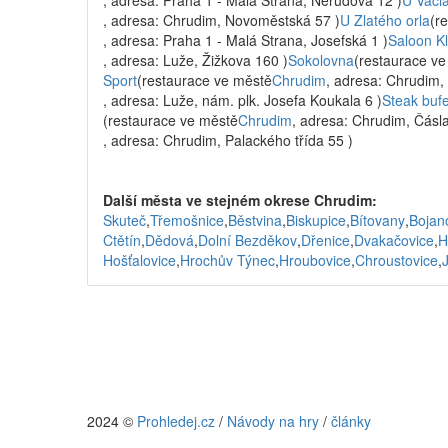
, adresa: Praha 1 - Malá Strana, Nerudova 12 )
U Václ
, adresa: Chrudim, Novoměstská 57 )
U Zlatého orla
(r
, adresa: Praha 1 - Malá Strana, Josefská 1 )
Saloon K
, adresa: Luže, Žižkova 160 )
Sokolovna
(restaurace v
Sport
(restaurace ve městě
Chrudim
, adresa: Chrudim,
, adresa: Luže, nám. plk. Josefa Koukala 6 )
Steak bufe
(restaurace ve městě
Chrudim
, adresa: Chrudim, Čásl
, adresa: Chrudim, Palackého třída 55 )
Další města ve stejném okrese Chrudim:
Skuteč
,
Třemošnice
,
Běstvina
,
Biskupice
,
Bítovany
,
Bojan
Ctětín
,
Dědová
,
Dolní Bezděkov
,
Dřenice
,
Dvakačovice
,
H
Hošťalovice
,
Hrochův Týnec
,
Hroubovice
,
Chroustovice
,
2024 ©
Prohledej.cz
/
Návody na hry
/
články