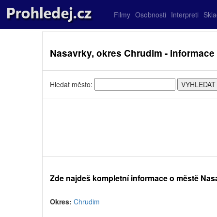
Filmy
Osobnosti
Interpreti
Skl
Nasavrky, okres Chrudim - informace
Hledat město:
Zde najdeš kompletní informace o městě Nas
Okres:
Chrudim