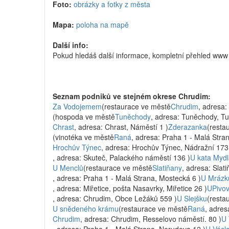
Foto:
obrázky a fotky z města
Mapa:
poloha na mapě
Další info:
Pokud hledáš další informace, kompletní přehled ww
Seznam podniků ve stejném okrese Chrudim:
Za Vodojemem
(restaurace ve městě
Chrudim
, adresa
(hospoda ve městě
Tuněchody
, adresa: Tuněchody, T
Chrast
, adresa: Chrast, Náměstí 1 )
Zderazanka
(resta
(vinotéka ve městě
Raná
, adresa: Praha 1 - Malá Stra
Hrochův Týnec
, adresa: Hrochův Týnec, Nádražní 173
, adresa: Skuteč, Palackého náměstí 136 )
U kata Mydl
U Menclů
(restaurace ve městě
Slatiňany
, adresa: Slat
, adresa: Praha 1 - Malá Strana, Mostecká 6 )
U Mrázk
, adresa: Miřetice, pošta Nasavrky, Miřetice 26 )
UPivo
, adresa: Chrudim, Obce Ležáků 559 )
U Slejšku
(resta
U snědeného krámu
(restaurace ve městě
Raná
, adres
Chrudim
, adresa: Chrudim, Resselovo náměstí. 80 )
U 