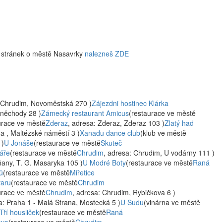
w stránek o městě Nasavrky
nalezneš ZDE
: Chrudim, Novoměstská 270 )
Zájezdni hostinec Klárka
uněchody 28 )
Zámecký restaurant Amicus
(restaurace ve městě
urace ve městě
Zderaz
, adresa: Zderaz, Zderaz 103 )
Zlatý had
na , Maltézské náměstí 3 )
Xanadu dance club
(klub ve městě
 )
U Jonáše
(restaurace ve městě
Skuteč
áře
(restaurace ve městě
Chrudim
, adresa: Chrudim, U vodárny 111 )
iňany, T. G. Masaryka 105 )
U Modré Boty
(restaurace ve městě
Raná
ů
(restaurace ve městě
Miřetice
varu
(restaurace ve městě
Chrudim
urace ve městě
Chrudim
, adresa: Chrudim, Rybičkova 6 )
a: Praha 1 - Malá Strana, Mostecká 5 )
U Sudu
(vinárna ve městě
Tří housliček
(restaurace ve městě
Raná