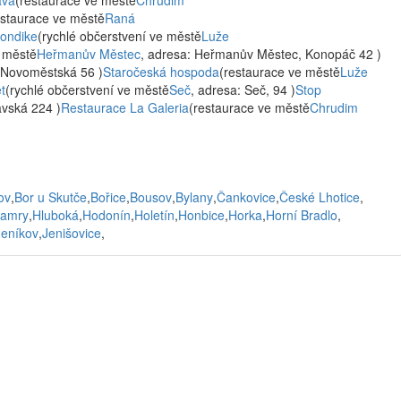
ava
(restaurace ve městě
Chrudim
estaurace ve městě
Raná
londike
(rychlé občerstvení ve městě
Luže
e městě
Heřmanův Městec
, adresa: Heřmanův Městec, Konopáč 42 )
 Novoměstská 56 )
Staročeská hospoda
(restaurace ve městě
Luže
t
(rychlé občerstvení ve městě
Seč
, adresa: Seč, 94 )
Stop
avská 224 )
Restaurace La Galeria
(restaurace ve městě
Chrudim
ov
,
Bor u Skutče
,
Bořice
,
Bousov
,
Bylany
,
Čankovice
,
České Lhotice
,
amry
,
Hluboká
,
Hodonín
,
Holetín
,
Honbice
,
Horka
,
Horní Bradlo
,
Jeníkov
,
Jenišovice
,