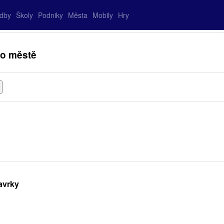
adby
Školy
Podniky
Města
Mobily
Hry
 o městě
avrky