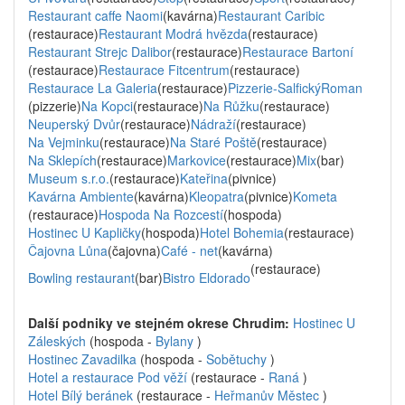
Restaurant caffe Naomi
(kavárna)
Restaurant Caribic
(restaurace)
Restaurant Modrá hvězda
(restaurace)
Restaurant Strejc Dalibor
(restaurace)
Restaurace Bartoní
(restaurace)
Restaurace Fitcentrum
(restaurace)
Restaurace La Galeria
(restaurace)
Pizzerie-SalfickýRoman
(pizzerie)
Na Kopci
(restaurace)
Na Růžku
(restaurace)
Neuperský Dvůr
(restaurace)
Nádraží
(restaurace)
Na Vejminku
(restaurace)
Na Staré Poště
(restaurace)
Na Sklepích
(restaurace)
Markovice
(restaurace)
Mix
(bar)
Museum s.r.o.
(restaurace)
Kateřina
(pivnice)
Kavárna Ambiente
(kavárna)
Kleopatra
(pivnice)
Kometa
(restaurace)
Hospoda Na Rozcestí
(hospoda)
Hostinec U Kapličky
(hospoda)
Hotel Bohemia
(restaurace)
Čajovna Lůna
(čajovna)
Café - net
(kavárna)
(restaurace)
Bowling restaurant
(bar)
Bistro Eldorado
Další podniky ve stejném okrese Chrudim:
Hostinec U
Záleských
(hospoda -
Bylany
)
Hostinec Zavadilka
(hospoda -
Sobětuchy
)
Hotel a restaurace Pod věží
(restaurace -
Raná
)
Hotel Bílý beránek
(restaurace -
Heřmanův Městec
)