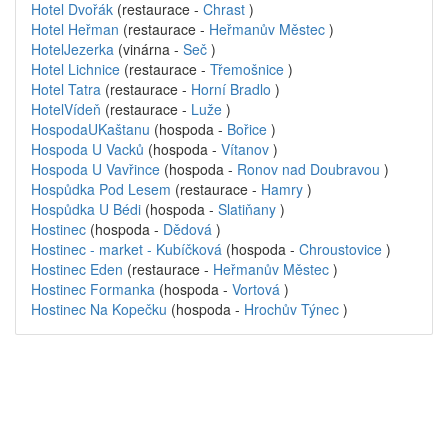
Hotel Dvořák
(restaurace -
Chrast
)
Hotel Heřman
(restaurace -
Heřmanův Městec
)
HotelJezerka
(vinárna -
Seč
)
Hotel Lichnice
(restaurace -
Třemošnice
)
Hotel Tatra
(restaurace -
Horní Bradlo
)
HotelVídeň
(restaurace -
Luže
)
HospodaUKaštanu
(hospoda -
Bořice
)
Hospoda U Vacků
(hospoda -
Vítanov
)
Hospoda U Vavřince
(hospoda -
Ronov nad Doubravou
)
Hospůdka Pod Lesem
(restaurace -
Hamry
)
Hospůdka U Bédi
(hospoda -
Slatiňany
)
Hostinec
(hospoda -
Dědová
)
Hostinec - market - Kubíčková
(hospoda -
Chroustovice
)
Hostinec Eden
(restaurace -
Heřmanův Městec
)
Hostinec Formanka
(hospoda -
Vortová
)
Hostinec Na Kopečku
(hospoda -
Hrochův Týnec
)