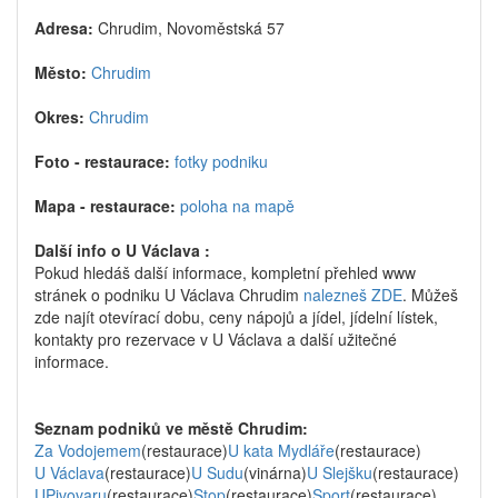
Adresa:
Chrudim, Novoměstská 57
Město:
Chrudim
Okres:
Chrudim
Foto - restaurace:
fotky podniku
Mapa - restaurace:
poloha na mapě
Další info o U Václava :
Pokud hledáš další informace, kompletní přehled www
stránek o podniku U Václava Chrudim
nalezneš ZDE
. Můžeš
zde najít otevírací dobu, ceny nápojů a jídel, jídelní lístek,
kontakty pro rezervace v U Václava a další užitečné
informace.
Seznam podniků ve městě Chrudim:
Za Vodojemem
(restaurace)
U kata Mydláře
(restaurace)
U Václava
(restaurace)
U Sudu
(vinárna)
U Slejšku
(restaurace)
UPivovaru
(restaurace)
Stop
(restaurace)
Sport
(restaurace)