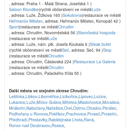
, adresa: Praha 1 - Malá Strana, Josefská 1 )
Saloon Klondike
(rychlé občerstvení ve městě
Luže
, adresa: Luže, Žižkova 160 )
Sokolovna
(restaurace ve městě
Heřmanův Městec
, adresa: Heřmanův Městec, Konopáč 42 )
Sport
(restaurace ve městě
Chrudim
, adresa: Chrudim, Novoměstská 56 )
Staročeská hospoda
(restaurace ve městě
Luže
, adresa: Luže, nám. plk. Josefa Koukala 6 )
Steak bufet
(rychlé občerstvení ve městě
Seč
, adresa: Seč, 94 )
Stop
(restaurace ve městě
Chrudim
, adresa: Chrudim, Čáslavská 224 )
Restaurace La Galeria
(restaurace ve městě
Chrudim
, adresa: Chrudim, Palackého třída 55 )
Další města ve stejném okrese Chrudim:
Leštinka
,
Libkov
,
Liboměřice
,
Licibořice
,
Lipovec
,
Lozice
,
Lukavice
,
Luže
,
Míčov-Sušice
,
Miřetice
,
Mladoňovice
,
Morašice
,
Mrákotín
,
Nabočany
,
Načešice
,
Orel
,
Ostrov
,
Otradov
,
Perálec
,
Podhořany u Ronova
,
Pokřikov
,
Prachovice
,
Proseč
,
Prosetín
,
Předhradí
,
Přestavlky
,
Rabštejnská Lhota
,
Raná
,
Ronov nad Doubravou
,
Rosice
,