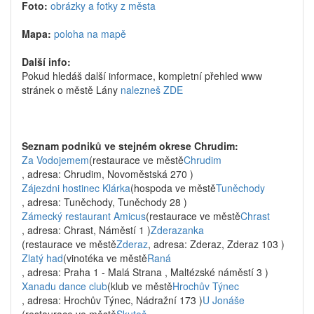
Foto:
obrázky a fotky z města
Mapa:
poloha na mapě
Další info:
Pokud hledáš další informace, kompletní přehled www
stránek o městě Lány
nalezneš ZDE
Seznam podniků ve stejném okrese Chrudim:
Za Vodojemem
(restaurace ve městě
Chrudim
, adresa: Chrudim, Novoměstská 270 )
Zájezdni hostinec Klárka
(hospoda ve městě
Tuněchody
, adresa: Tuněchody, Tuněchody 28 )
Zámecký restaurant Amicus
(restaurace ve městě
Chrast
, adresa: Chrast, Náměstí 1 )
Zderazanka
(restaurace ve městě
Zderaz
, adresa: Zderaz, Zderaz 103 )
Zlatý had
(vinotéka ve městě
Raná
, adresa: Praha 1 - Malá Strana , Maltézské náměstí 3 )
Xanadu dance club
(klub ve městě
Hrochův Týnec
, adresa: Hrochův Týnec, Nádražní 173 )
U Jonáše