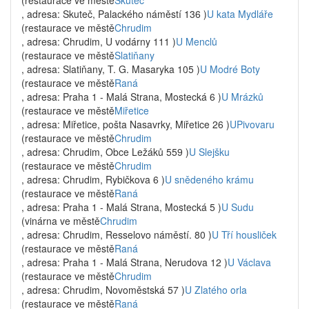
(restaurace ve městě
Skuteč
, adresa: Skuteč, Palackého náměstí 136 )
U kata Mydláře
(restaurace ve městě
Chrudim
, adresa: Chrudim, U vodárny 111 )
U Menclů
(restaurace ve městě
Slatiňany
, adresa: Slatiňany, T. G. Masaryka 105 )
U Modré Boty
(restaurace ve městě
Raná
, adresa: Praha 1 - Malá Strana, Mostecká 6 )
U Mrázků
(restaurace ve městě
Miřetice
, adresa: Miřetice, pošta Nasavrky, Miřetice 26 )
UPivovaru
(restaurace ve městě
Chrudim
, adresa: Chrudim, Obce Ležáků 559 )
U Slejšku
(restaurace ve městě
Chrudim
, adresa: Chrudim, Rybičkova 6 )
U snědeného krámu
(restaurace ve městě
Raná
, adresa: Praha 1 - Malá Strana, Mostecká 5 )
U Sudu
(vinárna ve městě
Chrudim
, adresa: Chrudim, Resselovo náměstí. 80 )
U Tří housliček
(restaurace ve městě
Raná
, adresa: Praha 1 - Malá Strana, Nerudova 12 )
U Václava
(restaurace ve městě
Chrudim
, adresa: Chrudim, Novoměstská 57 )
U Zlatého orla
(restaurace ve městě
Raná