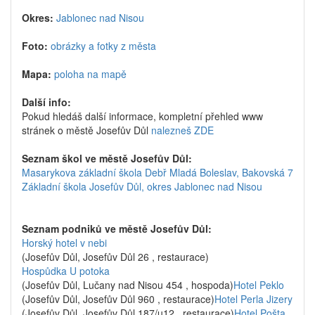
Okres:
Jablonec nad Nisou
Foto:
obrázky a fotky z města
Mapa:
poloha na mapě
Další info:
Pokud hledáš další informace, kompletní přehled www
stránek o městě Josefův Důl
nalezneš ZDE
Seznam škol ve městě Josefův Důl:
Masarykova základní škola Debř Mladá Boleslav, Bakovská 7
Základní škola Josefův Důl, okres Jablonec nad Nisou
Seznam podniků ve městě Josefův Důl:
Horský hotel v nebi
(Josefův Důl, Josefův Důl 26 , restaurace)
Hospůdka U potoka
(Josefův Důl, Lučany nad Nisou 454 , hospoda)
Hotel Peklo
(Josefův Důl, Josefův Důl 960 , restaurace)
Hotel Perla Jizery
(Josefův Důl, Josefův Důl 187/u12 , restaurace)
Hotel Pošta