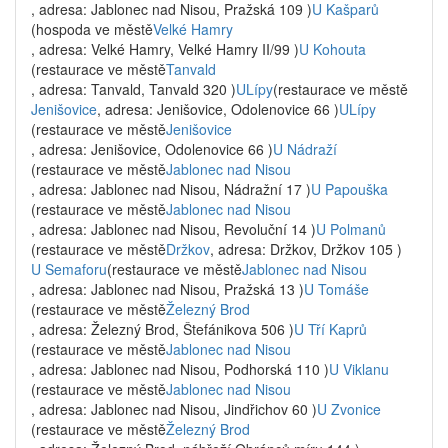
, adresa: Jablonec nad Nisou, Pražská 109 )
U Kašparů
(hospoda ve městě
Velké Hamry
, adresa: Velké Hamry, Velké Hamry II/99 )
U Kohouta
(restaurace ve městě
Tanvald
, adresa: Tanvald, Tanvald 320 )
ULípy
(restaurace ve městě
Jenišovice
, adresa: Jenišovice, Odolenovice 66 )
ULípy
(restaurace ve městě
Jenišovice
, adresa: Jenišovice, Odolenovice 66 )
U Nádraží
(restaurace ve městě
Jablonec nad Nisou
, adresa: Jablonec nad Nisou, Nádražní 17 )
U Papouška
(restaurace ve městě
Jablonec nad Nisou
, adresa: Jablonec nad Nisou, Revoluční 14 )
U Polmanů
(restaurace ve městě
Držkov
, adresa: Držkov, Držkov 105 )
U Semaforu
(restaurace ve městě
Jablonec nad Nisou
, adresa: Jablonec nad Nisou, Pražská 13 )
U Tomáše
(restaurace ve městě
Železný Brod
, adresa: Železný Brod, Štefánikova 506 )
U Tří Kaprů
(restaurace ve městě
Jablonec nad Nisou
, adresa: Jablonec nad Nisou, Podhorská 110 )
U Viklanu
(restaurace ve městě
Jablonec nad Nisou
, adresa: Jablonec nad Nisou, Jindřichov 60 )
U Zvonice
(restaurace ve městě
Železný Brod