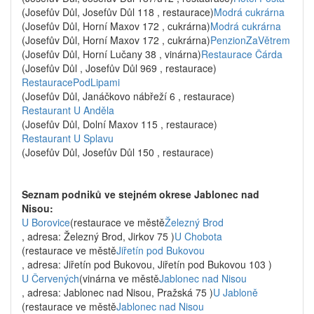
(Josefův Důl, Josefův Důl 118 , restaurace)
Modrá cukrárna
(Josefův Důl, Horní Maxov 172 , cukrárna)
Modrá cukrárna
(Josefův Důl, Horní Maxov 172 , cukrárna)
PenzionZaVětrem
(Josefův Důl, Horní Lučany 38 , vinárna)
Restaurace Čárda
(Josefův Důl , Josefův Důl 969 , restaurace)
RestauracePodLipami
(Josefův Důl, Janáčkovo nábřeží 6 , restaurace)
Restaurant U Anděla
(Josefův Důl, Dolní Maxov 115 , restaurace)
Restaurant U Splavu
(Josefův Důl, Josefův Důl 150 , restaurace)
Seznam podniků ve stejném okrese Jablonec nad
Nisou:
U Borovice
(restaurace ve městě
Železný Brod
, adresa: Železný Brod, Jirkov 75 )
U Chobota
(restaurace ve městě
Jiřetín pod Bukovou
, adresa: Jiřetín pod Bukovou, Jiřetín pod Bukovou 103 )
U Červených
(vinárna ve městě
Jablonec nad Nisou
, adresa: Jablonec nad Nisou, Pražská 75 )
U Jabloně
(restaurace ve městě
Jablonec nad Nisou