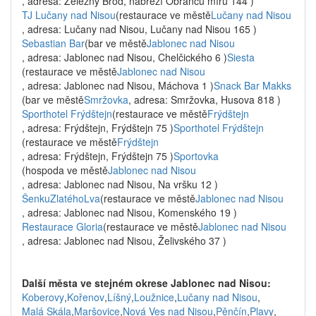
, adresa: Železný Brod, nábřeží Obránců míru 144 )
TJ Lučany nad Nisou
(restaurace ve městě
Lučany nad Nisou
, adresa: Lučany nad Nisou, Lučany nad Nisou 165 )
Sebastian Bar
(bar ve městě
Jablonec nad Nisou
, adresa: Jablonec nad Nisou, Chelčického 6 )
Siesta
(restaurace ve městě
Jablonec nad Nisou
, adresa: Jablonec nad Nisou, Máchova 1 )
Snack Bar Makks
(bar ve městě
Smržovka
, adresa: Smržovka, Husova 818 )
Sporthotel Frýdštejn
(restaurace ve městě
Frýdštejn
, adresa: Frýdštejn, Frýdštejn 75 )
Sporthotel Frýdštejn
(restaurace ve městě
Frýdštejn
, adresa: Frýdštejn, Frýdštejn 75 )
Sportovka
(hospoda ve městě
Jablonec nad Nisou
, adresa: Jablonec nad Nisou, Na vršku 12 )
ŠenkuZlatéhoLva
(restaurace ve městě
Jablonec nad Nisou
, adresa: Jablonec nad Nisou, Komenského 19 )
Restaurace Gloria
(restaurace ve městě
Jablonec nad Nisou
, adresa: Jablonec nad Nisou, Želivského 37 )
Další města ve stejném okrese Jablonec nad Nisou:
Koberovy
,
Kořenov
,
Líšný
,
Loužnice
,
Lučany nad Nisou
,
Malá Skála
,
Maršovice
,
Nová Ves nad Nisou
,
Pěnčín
,
Plavy
,