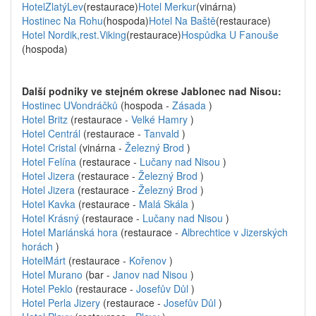
HotelZlatýLev
(restaurace)
Hotel Merkur
(vinárna)
Hostinec Na Rohu
(hospoda)
Hotel Na Baště
(restaurace)
Hotel Nordik,rest.Viking
(restaurace)
Hospůdka U Fanouše
(hospoda)
Další podniky ve stejném okrese Jablonec nad Nisou:
Hostinec UVondráčků
(hospoda -
Zásada
)
Hotel Britz
(restaurace -
Velké Hamry
)
Hotel Centrál
(restaurace -
Tanvald
)
Hotel Cristal
(vinárna -
Železný Brod
)
Hotel Felína
(restaurace -
Lučany nad Nisou
)
Hotel Jizera
(restaurace -
Železný Brod
)
Hotel Jizera
(restaurace -
Železný Brod
)
Hotel Kavka
(restaurace -
Malá Skála
)
Hotel Krásný
(restaurace -
Lučany nad Nisou
)
Hotel Mariánská hora
(restaurace -
Albrechtice v Jizerských
horách
)
HotelMárt
(restaurace -
Kořenov
)
Hotel Murano
(bar -
Janov nad Nisou
)
Hotel Peklo
(restaurace -
Josefův Důl
)
Hotel Perla Jizery
(restaurace -
Josefův Důl
)