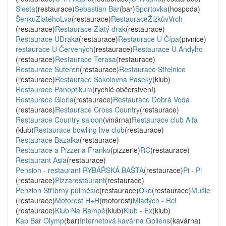
Siesta
(restaurace)
Sebastian Bar
(bar)
Sportovka
(hospoda)
ŠenkuZlatéhoLva
(restaurace)
RestauraceŽižkůvVrch
(restaurace)
Restaurace Zlatý drak
(restaurace)
Restaurace UDraka
(restaurace)
Restaurace U Čípa
(pivnice)
restaurace U Červených
(restaurace)
Restaurace U Andyho
(restaurace)
Restaurace Terasa
(restaurace)
Restaurace Suteren
(restaurace)
Restaurace Střelnice
(restaurace)
Restaurace Sokolovna Paseky
(klub)
Restaurace Panoptikum
(rychlé občerstvení)
Restaurace Gloria
(restaurace)
Restaurace Dobrá Voda
(restaurace)
Restaurace Cross Country
(restaurace)
Restaurace Country saloon
(vinárna)
Restaurace club Alfa
(klub)
Restaurace bowling live club
(restaurace)
Restaurace Bazalka
(restaurace)
Restaurace a Pizzeria Franko
(pizzerie)
RC
(restaurace)
Restaurant Asia
(restaurace)
Pension - restaurant RYBÁŘSKÁ BAŠTA
(restaurace)
Pi - Pi
(restaurace)
Pizzarestaurant
(restaurace)
Penzion Stříbrný půlměsíc
(restaurace)
Oko
(restaurace)
Mušle
(restaurace)
Motorest H+H
(motorest)
Mladých - Rci
(restaurace)
Klub Na Rampě
(klub)
Klub - Ex
(klub)
Kap Bar Olymp
(bar)
Internetová kavárna Goliens
(kavárna)