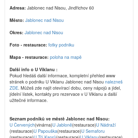
Adresa:
Jablonec nad Nisou, Jindřichov 60
Město:
Jablonec nad Nisou
Okres:
Jablonec nad Nisou
Foto - restaurace:
fotky podniku
Mapa - restaurace:
poloha na mapě
Další info o U Viklanu :
Pokud hledáš další informace, kompletní přehled www
stránek o podniku U Viklanu Jablonec nad Nisou
nalezneš
ZDE
. Můžeš zde najít otevírací dobu, ceny nápojů a jídel,
jídelní lístek, kontakty pro rezervace v U Viklanu a další
užitečné informace.
Seznam podniků ve městě Jablonec nad Nisou:
U Červených
(vinárna)
U Jabloně
(restaurace)
U Nádraží
(restaurace)
U Papouška
(restaurace)
U Semaforu
(restaurace)
U Tří Kaprů
(restaurace)
U Viklanu
(restaurace)