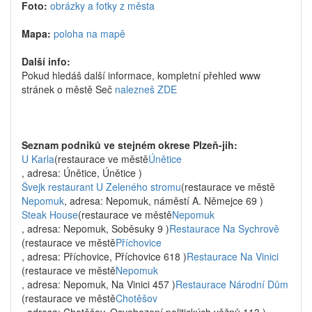
Foto:
obrázky a fotky z města
Mapa:
poloha na mapě
Další info:
Pokud hledáš další informace, kompletní přehled www
stránek o městě Seč
nalezneš ZDE
Seznam podniků ve stejném okrese Plzeň-jih:
U Karla
(restaurace ve městě
Únětice
, adresa: Únětice, Únětice )
Švejk restaurant U Zeleného stromu
(restaurace ve městě
Nepomuk
, adresa: Nepomuk, náměstí A. Němejce 69 )
Steak House
(restaurace ve městě
Nepomuk
, adresa: Nepomuk, Soběsuky 9 )
Restaurace Na Sychrově
(restaurace ve městě
Příchovice
, adresa: Příchovice, Příchovice 618 )
Restaurace Na Vinici
(restaurace ve městě
Nepomuk
, adresa: Nepomuk, Na Vinici 457 )
Restaurace Národní Dům
(restaurace ve městě
Chotěšov