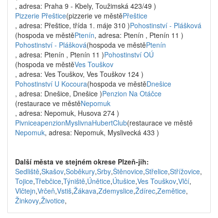
, adresa: Praha 9 - Kbely, Toužimská 423/49 )
Pizzerie Přeštice
(pizzerie ve městě
Přeštice
, adresa: Přeštice, třída 1. máje 310 )
Pohostinství - Plášková
(hospoda ve městě
Ptenín
, adresa: Ptenín , Ptenín 11 )
Pohostinství - Plášková
(hospoda ve městě
Ptenín
, adresa: Ptenín , Ptenín 11 )
Pohostinství OÚ
(hospoda ve městě
Ves Touškov
, adresa: Ves Touškov, Ves Touškov 124 )
Pohostinství U Kocoura
(hospoda ve městě
Dnešice
, adresa: Dnešice, Dnešice )
Penzion Na Otáčce
(restaurace ve městě
Nepomuk
, adresa: Nepomuk, Husova 274 )
PivniceapenzionMyslivnaHubertClub
(restaurace ve městě
Nepomuk
, adresa: Nepomuk, Myslivecká 433 )
Další města ve stejném okrese Plzeň-jih:
Sedliště
,
Skašov
,
Soběkury
,
Srby
,
Štěnovice
,
Střelice
,
Střížovice
,
Tojice
,
Třebčice
,
Týniště
,
Únětice
,
Útušice
,
Ves Touškov
,
Vlčí
,
Vlčtejn
,
Vrčeň
,
Vstiš
,
Žákava
,
Zdemyslice
,
Ždírec
,
Zemětice
,
Žinkovy
,
Životice
,