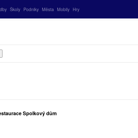
adby
Školy
Podniky
Města
Mobily
Hry
Restaurace Spolkový dům