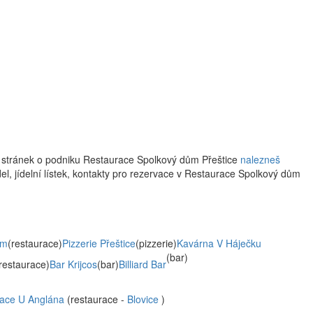
 stránek o podniku Restaurace Spolkový dům Přeštice
nalezneš
del, jídelní lístek, kontakty pro rezervace v Restaurace Spolkový dům
ům
(restaurace)
Pizzerie Přeštice
(pizzerie)
Kavárna V Háječku
(bar)
restaurace)
Bar Krijcos
(bar)
Billiard Bar
ace U Anglána
(restaurace -
Blovice
)