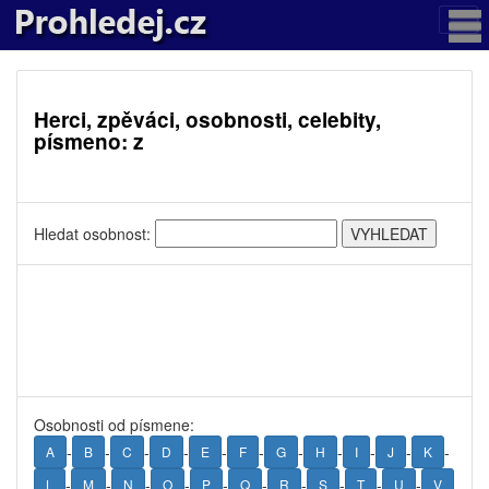
Herci, zpěváci, osobnosti, celebity,
písmeno: z
Hledat osobnost:
Osobnosti od písmene:
-
-
-
-
-
-
-
-
-
-
-
A
B
C
D
E
F
G
H
I
J
K
-
-
-
-
-
-
-
-
-
-
L
M
N
O
P
Q
R
S
T
U
V