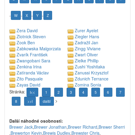
-
-
-
-
W
X
Y
Z
Zera David
Zurer Ayelet
Zlotnick Steven
Ziegler Hans
Zook Ben
Zadražil Jan
Zabkowska Malgorzata
Zingg Viviane
Zvarík František
Zwart Oliver
Zwangobani Sara
Zielke Phillip
Zenkina Irina
Zushi Yoshitaka
Zatíranda Václav
Zanussi Krzysztof
Zito Pasquale
Zdunich Terrance
Zayas David
Zomina Sonia
Stránka:
I<<
1
2
3
4
5
6
7
>
8
>>I
další
Další náhodné osobnosti:
Brewer Jack
,
Brewer Jonathan
,
Brewer Richard
,
Brewer Sherri
,
Brewerton Kevin
,
Brewis Dudley
,
Brewster Chris
,