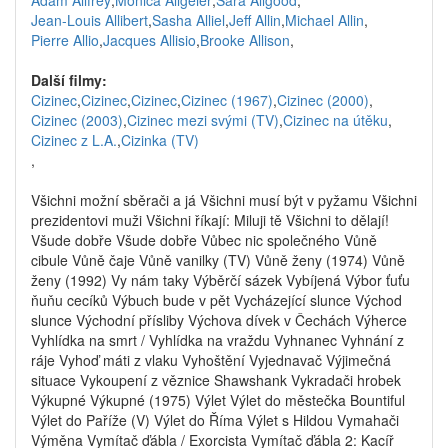
Adam Allfrey
,
Monica Allgeier
,
Sara Allgood
,
Jean-Louis Allibert
,
Sasha Alliel
,
Jeff Allin
,
Michael Allin
,
Pierre Allio
,
Jacques Allisio
,
Brooke Allison
,
Další filmy:
Cizinec
,
Cizinec
,
Cizinec
,
Cizinec (1967)
,
Cizinec (2000)
,
Cizinec (2003)
,
Cizinec mezi svými (TV)
,
Cizinec na útěku
,
Cizinec z L.A.
,
Cizinka (TV)
,
Všichni možní sběrači a já Všichni musí být v pyžamu Všichni
prezidentovi muži Všichni říkají: Miluji tě Všichni to dělají!
Všude dobře Všude dobře Vůbec nic společného Vůně
cibule Vůně čaje Vůně vanilky (TV) Vůně ženy (1974) Vůně
ženy (1992) Vy nám taky Výběrčí sázek Vybíjená Výbor ťuťu
ňuňu cecíků Výbuch bude v pět Vycházející slunce Východ
slunce Východní přísliby Výchova dívek v Čechách Výherce
Vyhlídka na smrt / Vyhlídka na vraždu Vyhnanec Vyhnání z
ráje Vyhoď máti z vlaku Vyhoštění Vyjednavač Výjimečná
situace Vykoupení z věznice Shawshank Vykradači hrobek
Výkupné Výkupné (1975) Výlet Výlet do městečka Bountiful
Výlet do Paříže (V) Výlet do Říma Výlet s Hildou Vymahači
Výměna Vymítač ďábla / Exorcista Vymítač ďábla 2: Kacíř