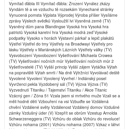
Vymítač ďábla III Vymítač ďábla: Zrození Vynález zkázy
Vyndám tě a ve vzduchu tě rozsekám Vynechané stránky
Vynucená pomsta Výplata Výprodej Výroba příšer Vysíláme
zprávy Výslech svědků Vysloužilí lvi Vysněná země (TV)
Vysněný dům pana Blandingse Vysoká hra Vysoká hra
patriotů Vysoká karetní hra Vysoká modrá zeď Vysoké
podpatky Vysoko v horách Výstavní párkař a lepič plakátů
Výstřel Výstřel do tmy Výstřely na Broadwayi Výstřely pro
lásku Výstřely v Mariánských Lázních Výstřely války (TV)
Vysvobození Vysvobození Vyšetřování Michaela Crowea
(TV) Vyšetřování nočních můr Vyšetřování nočních můr 2
Vyšetřovatelé (TV) Vyšší princip Vyšší zájem Vytáčka Výtah
na popraviště Výtah smrti / Na dně Výtržníci Vyvolávač deště
Vyvolené Vyvolení Vyvolený Vyvrhel / Indiánský posel
Vyvrženci pekla Vyzdobený sál (TV) Výzva Výzva (TV)
Vyzvednutí Titaniku / Tajemství Titaniku / Akce Titanic
Vzácný gen / Zóna 51 Vzala jsem si mrtvého muže Vzali se a
měli hodně dětí Vzbouření na vsi Vzbuďte se Vzdálená
chvění Vzdálené světy Vzdálenost Vzdálený domov Vzdušné
zámky Vzdušný úder (V) Vzepřít se obrům Vzestup Arnolda
Schwarzeneggera (TV) Vzhůru do oblak Vzhůru do revoluce!
Vzhůru nohama (2001) Vzhůru nohama (2007) Vzkaz v láhvi