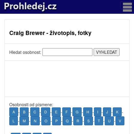
Craig Brewer - životopis, fotky
Hledat osobnost:
Osobnosti od písmene:
-
-
-
-
-
-
-
-
-
-
-
A
B
C
D
E
F
G
H
I
J
K
-
-
-
-
-
-
-
-
-
-
L
M
N
O
P
Q
R
S
T
U
V