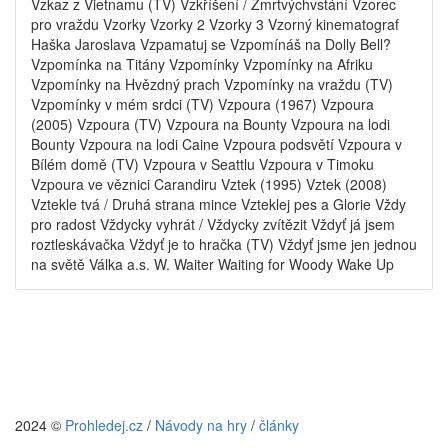
Vzkaz z Vietnamu (TV) Vzkříšení / Zmrtvýchvstání Vzorec
pro vraždu Vzorky Vzorky 2 Vzorky 3 Vzorný kinematograf
Haška Jaroslava Vzpamatuj se Vzpomínáš na Dolly Bell?
Vzpomínka na Titány Vzpomínky Vzpomínky na Afriku
Vzpomínky na Hvězdný prach Vzpomínky na vraždu (TV)
Vzpomínky v mém srdci (TV) Vzpoura (1967) Vzpoura
(2005) Vzpoura (TV) Vzpoura na Bounty Vzpoura na lodi
Bounty Vzpoura na lodi Caine Vzpoura podsvětí Vzpoura v
Bílém domě (TV) Vzpoura v Seattlu Vzpoura v Timoku
Vzpoura ve věznici Carandiru Vztek (1995) Vztek (2008)
Vztekle tvá / Druhá strana mince Vzteklej pes a Glorie Vždy
pro radost Vždycky vyhrát / Vždycky zvítězit Vždyť já jsem
roztleskávačka Vždyť je to hračka (TV) Vždyť jsme jen jednou
na světě Válka a.s. W. Waiter Waiting for Woody Wake Up
2024 ©
Prohledej.cz
/
Návody na hry
/
články