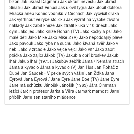
bizon Jak ukrást Dagmaru Jak ukrást nevěstu Jak ukrást
Sinatru Jak ukrást Venuši Jak ulovit tygra Jak utopit doktora
Mráčka aneb Konec vodníků v Čechách Jak vycvičit draka
Jak vytrhnout velrybě stoličku Jak vyzrát na vysoké životní
náklady Jak zabít kněze Jak ztratit kluka v 10 dnech Jako
dým Jako jed Jako kníže Rohan (TV) Jako kočky a psi Jako
malé děti Jako Mike Jako Mike 2 (V) Jako nepoddajný plevel
Jako pavouk Jako ryba na suchu Jako štvaná zvěř Jako v
nebi Jako v zrcadle Jako vejce vejci Jako vítr Jako zabít
ptáčka Jako zajíci Jákob (TV) Jakub a obří broskev Jakub
lhář Jakub lhář (1975) Jakubův žebřík Jáma / Nemám strach
Jáma a kyvadlo Jáma a kyvadlo (V) Jan Hus Jan Roháč z
Dubé Jan Saudek - V pekle svých vášní Jan Žižka Jana
Eyrová Jana Eyrová / Jane Eyre Jane Doe (TV) Jane Eyre
Jane má schůzku Jánošík Jánošík (1963) Jára Cimrman
ležící Jarčin profesor Jarka a Věra Jarmark marnosti Jarní
příběh Jarní sen starého mládence