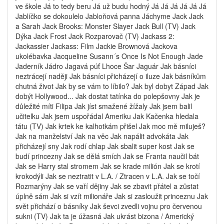
ve škole Já to tedy beru Já už budu hodný Já Já Já Já Já Já
Jablíčko se dokoulelo Jabloňová panna Jáchyme Jack Jack
a Sarah Jack Brooks: Monster Slayer Jack Bull (TV) Jack
Dýka Jack Frost Jack Rozparovač (TV) Jackass 2:
Jackassier Jackass: Film Jackie Brownová Jackova
ukolébavka Jacqueline Susann´s Once Is Not Enough Jade
Jaderník Jádro Jagavá púť Lhoce Šar Jaguár Jak básníci
neztrácejí naději Jak básníci přicházejí o iluze Jak básníkům
chutná život Jak by se vám to líbilo? Jak byl dobyt Západ Jak
dobýt Hollywood... Jak dostat tatínka do polepšovny Jak je
důležité míti Filipa Jak jíst smažené žížaly Jak jsem balil
učitelku Jak jsem uspořádal Ameriku Jak Kačenka hledala
tátu (TV) Jak krtek ke kalhotkám přišel Jak moc mě miluješ?
Jak na manželství Jak na věc Jak napálit advokáta Jak
přicházejí sny Jak rodí chlap Jak sbalit super kost Jak se
budí princezny Jak se dělá smích Jak se Franta naučil bát
Jak se Harry stal stromem Jak se krade milión Jak se krotí
krokodýli Jak se neztratit v L.A. / Ztracen v L.A. Jak se točí
Rozmarýny Jak se vaří dějiny Jak se zbavit přátel a zůstat
úplně sám Jak si vzít milionáře Jak si zasloužit princeznu Jak
svět přichází o básníky Jak ševci zvedli vojnu pro červenou
sukni (TV) Jak ta je úžasná Jak ukrást bizona / Americký