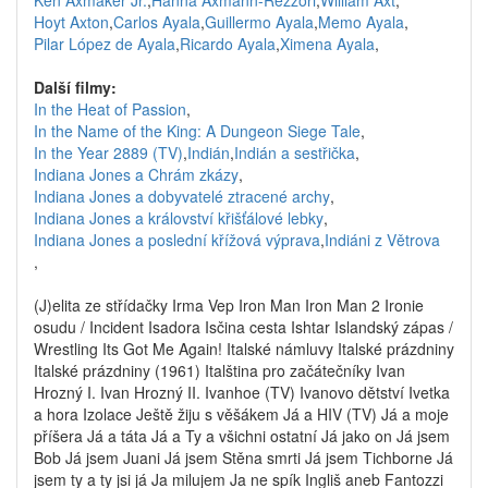
Ken Axmaker Jr.
,
Hanna Axmann-Rezzori
,
William Axt
,
Hoyt Axton
,
Carlos Ayala
,
Guillermo Ayala
,
Memo Ayala
,
Pilar López de Ayala
,
Ricardo Ayala
,
Ximena Ayala
,
Další filmy:
In the Heat of Passion
,
In the Name of the King: A Dungeon Siege Tale
,
In the Year 2889 (TV)
,
Indián
,
Indián a sestřička
,
Indiana Jones a Chrám zkázy
,
Indiana Jones a dobyvatelé ztracené archy
,
Indiana Jones a království křišťálové lebky
,
Indiana Jones a poslední křížová výprava
,
Indiáni z Větrova
,
(J)elita ze střídačky Irma Vep Iron Man Iron Man 2 Ironie
osudu / Incident Isadora Isčina cesta Ishtar Islandský zápas /
Wrestling Its Got Me Again! Italské námluvy Italské prázdniny
Italské prázdniny (1961) Italština pro začátečníky Ivan
Hrozný I. Ivan Hrozný II. Ivanhoe (TV) Ivanovo dětství Ivetka
a hora Izolace Ještě žiju s věšákem Já a HIV (TV) Já a moje
příšera Já a táta Já a Ty a všichni ostatní Já jako on Já jsem
Bob Já jsem Juani Já jsem Stěna smrti Já jsem Tichborne Já
jsem ty a ty jsi já Ja milujem Ja ne spík Ingliš aneb Fantozzi