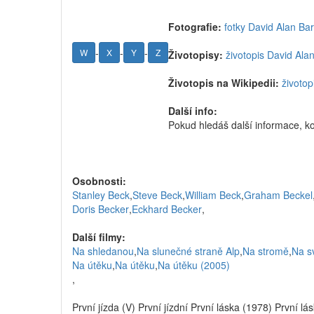
Fotografie:
fotky David Alan Bar
-
-
-
W
X
Y
Z
Životopisy:
životopis David Ala
Životopis na Wikipedii:
životop
Další info:
Pokud hledáš další informace, k
Osobnosti:
Stanley Beck
,
Steve Beck
,
William Beck
,
Graham Beckel
Doris Becker
,
Eckhard Becker
,
Další filmy:
Na shledanou
,
Na slunečné straně Alp
,
Na stromě
,
Na s
Na útěku
,
Na útěku
,
Na útěku (2005)
,
První jízda (V) První jízdní První láska (1978) První lá