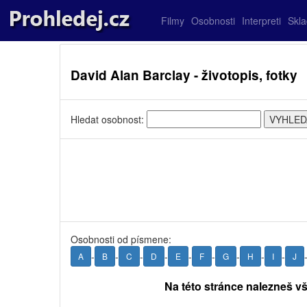
Filmy
Osobnosti
Interpreti
Skl
David Alan Barclay - životopis, fotky
Hledat osobnost:
Osobnosti od písmene:
-
-
-
-
-
-
-
-
-
A
B
C
D
E
F
G
H
I
J
Na této stránce nalezneš v