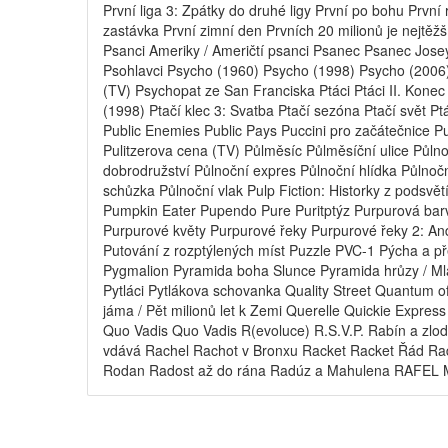
První liga 3: Zpátky do druhé ligy První po bohu První 
zastávka První zimní den Prvních 20 milionů je nejtěžš
Psanci Ameriky / Američtí psanci Psanec Psanec Josey 
Psohlavci Psycho (1960) Psycho (1998) Psycho (2006
(TV) Psychopat ze San Franciska Ptáci Ptáci II. Konec 
(1998) Ptačí klec 3: Svatba Ptačí sezóna Ptačí svět Pt
Public Enemies Public Pays Puccini pro začátečnice P
Pulitzerova cena (TV) Půlměsíc Půlměsíční ulice Půln
dobrodružství Půlnoční expres Půlnoční hlídka Půlnočn
schůzka Půlnoční vlak Pulp Fiction: Historky z podsv
Pumpkin Eater Pupendo Pure Puritptýz Purpurová barv
Purpurové květy Purpurové řeky Purpurové řeky 2: An
Putování z rozptýlených míst Puzzle PVC-1 Pýcha a 
Pygmalion Pyramida boha Slunce Pyramida hrůzy / Ml
Pytláci Pytlákova schovanka Quality Street Quantum
jáma / Pět milionů let k Zemi Querelle Quickie Expre
Quo Vadis Quo Vadis R(evoluce) R.S.V.P. Rabín a zlo
vdává Rachel Rachot v Bronxu Racket Racket Řád Radi
Rodan Radost až do rána Radúz a Mahulena RAFEL MAI