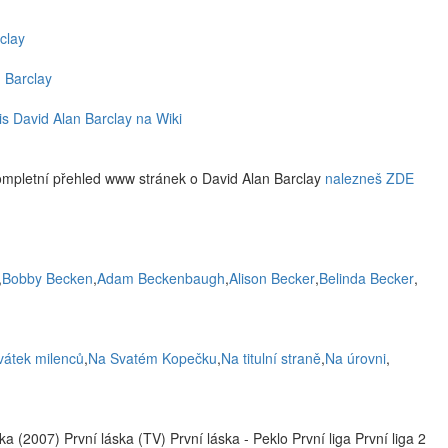
clay
n Barclay
is David Alan Barclay na Wiki
ompletní přehled www stránek o David Alan Barclay
nalezneš ZDE
,
Bobby Becken
,
Adam Beckenbaugh
,
Alison Becker
,
Belinda Becker
,
vátek milenců
,
Na Svatém Kopečku
,
Na titulní straně
,
Na úrovni
,
ska (2007) První láska (TV) První láska - Peklo První liga První liga 2