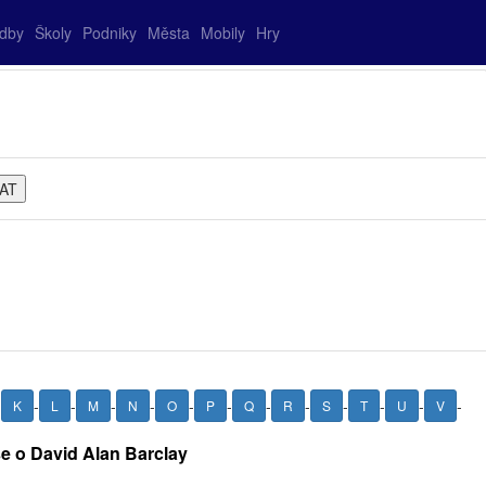
adby
Školy
Podniky
Města
Mobily
Hry
-
-
-
-
-
-
-
-
-
-
-
-
-
K
L
M
N
O
P
Q
R
S
T
U
V
še o David Alan Barclay