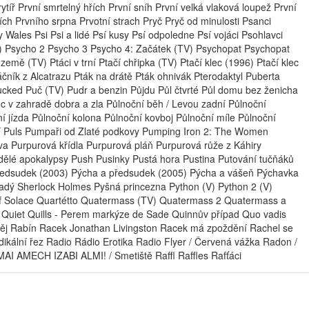
rytíř První smrtelný hřích První sníh První velká vlaková loupež První
ích Prvního srpna Prvotní strach Pryč Pryč od minulosti Psanci
Wales Psi Psi a lidé Psí kusy Psí odpoledne Psí vojáci Psohlavci
) Psycho 2 Psycho 3 Psycho 4: Začátek (TV) Psychopat Psychopat
země (TV) Ptáci v trní Ptačí chřipka (TV) Ptačí klec (1996) Ptačí klec
áčník z Alcatrazu Pták na drátě Pták ohnivák Pterodaktyl Puberta
ucked Puč (TV) Pudr a benzin Půjdu Půl čtvrté Půl domu bez ženicha
oc v zahradě dobra a zla Půlnoční běh / Levou zadní Půlnoční
í jízda Půlnoční kolona Půlnoční kovboj Půlnoční míle Půlnoční
ětí Puls Pumpaři od Zlaté podkovy Pumping Iron 2: The Women
a Purpurová křídla Purpurová pláň Purpurová růže z Káhiry
dělé apokalypsy Push Pusinky Pustá hora Pustina Putování tučňáků
předsudek (2003) Pýcha a předsudek (2005) Pýcha a vášeň Pýchavka
adý Sherlock Holmes Pyšná princezna Python (V) Python 2 (V)
 of Solace Quartétto Quatermass (TV) Quatermass 2 Quatermass a
ss Quiet Quills - Perem markýze de Sade Quinnův případ Quo vadis
děj Rabín Racek Jonathan Livingston Racek má zpoždění Rachel se
kální řez Radio Rádio Erotika Radio Flyer / Červená vážka Radon /
 AMECH IZABI ALMI! / Smetiště Raffl Raffles Rafťáci