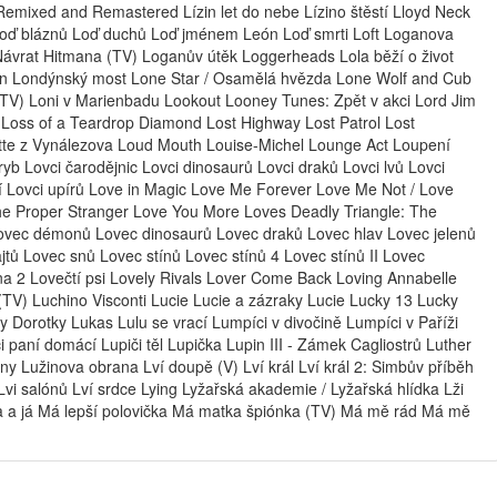
Remixed and Remastered Lízin let do nebe Lízino štěstí Lloyd Neck
Loď bláznů Loď duchů Loď jménem León Loď smrti Loft Loganova
 Návrat Hitmana (TV) Loganův útěk Loggerheads Lola běží o život
ondon Londýnský most Lone Star / Osamělá hvězda Lone Wolf and Cub
(TV) Loni v Marienbadu Lookout Looney Tunes: Zpět v akci Lord Jim
a Loss of a Teardrop Diamond Lost Highway Lost Patrol Lost
tte z Vynálezova Loud Mouth Louise-Michel Lounge Act Loupení
yb Lovci čarodějnic Lovci dinosaurů Lovci draků Lovci lvů Lovci
í Lovci upírů Love in Magic Love Me Forever Love Me Not / Love
he Proper Stranger Love You More Loves Deadly Triangle: The
ovec démonů Lovec dinosaurů Lovec draků Lovec hlav Lovec jelenů
jtů Lovec snů Lovec stínů Lovec stínů 4 Lovec stínů II Lovec
a 2 Lovečtí psi Lovely Rivals Lover Come Back Loving Annabelle
TV) Luchino Visconti Lucie Lucie a zázraky Lucie Lucky 13 Lucky
 Dorotky Lukas Lulu se vrací Lumpíci v divočině Lumpíci v Paříži
paní domácí Lupiči těl Lupička Lupin III - Zámek Cagliostrů Luther
ny Lužinova obrana Lví doupě (V) Lví král Lví král 2: Simbův příběh
Lvi salónů Lví srdce Lying Lyžařská akademie / Lyžařská hlídka Lži
ra a já Má lepší polovička Má matka špiónka (TV) Má mě rád Má mě