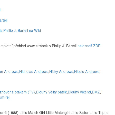
l
artell
s Phillip J. Bartell na Wiki
mpletní přehled www stránek o Phillip J. Bartell
nalezneš ZDE
en Andrews
,
Nicholas Andrews
,
Nicky Andrews
,
Nicole Andrews
,
zhovor s ptákem (TV)
,
Dlouhý Velký pátek
,
Dlouhý víkend
,
DMZ
,
umírej
Dorrit (1988) Little Match Girl Little Matchgirl Little Sister Little Trip to