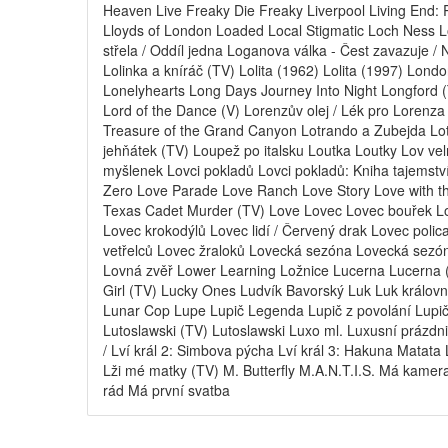
Heaven Live Freaky Die Freaky Liverpool Living End: 
Lloyds of London Loaded Local Stigmatic Loch Ness 
střela / Oddíl jedna Loganova válka - Čest zavazuje /
Lolinka a kníráč (TV) Lolita (1962) Lolita (1997) L
Lonelyhearts Long Days Journey Into Night Longford 
Lord of the Dance (V) Lorenzův olej / Lék pro Lorenz
Treasure of the Grand Canyon Lotrando a Zubejda Lo
jehňátek (TV) Loupež po italsku Loutka Loutky Lov velr
myšlenek Lovci pokladů Lovci pokladů: Kniha tajemstv
Zero Love Parade Love Ranch Love Story Love with t
Texas Cadet Murder (TV) Love Lovec Lovec bouřek L
Lovec krokodýlů Lovec lidí / Červený drak Lovec polica
vetřelců Lovec žraloků Lovecká sezóna Lovecká sezón
Lovná zvěř Lower Learning Ložnice Lucerna Lucerna (
Girl (TV) Lucky Ones Ludvík Bavorský Luk Luk královny
Lunar Cop Lupe Lupič Legenda Lupič z povolání Lupiči 
Lutoslawski (TV) Lutoslawski Luxo ml. Luxusní prázdni
/ Lví král 2: Simbova pýcha Lví král 3: Hakuna Matata 
Lži mé matky (TV) M. Butterfly M.A.N.T.I.S. Má kame
rád Má první svatba