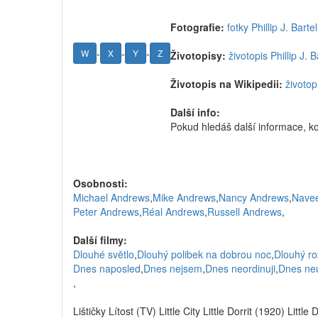
Fotografie:
fotky Phillip J. Bartel
-
-
-
W
X
Y
Z
Životopisy:
životopis Phillip J. B
Životopis na Wikipedii:
životopi
Další info:
Pokud hledáš další informace, ko
Osobnosti:
Michael Andrews
,
Mike Andrews
,
Nancy Andrews
,
Nave
Peter Andrews
,
Réal Andrews
,
Russell Andrews
,
Další filmy:
Dlouhé světlo
,
Dlouhý polibek na dobrou noc
,
Dlouhý ro
Dnes naposled
,
Dnes nejsem
,
Dnes neordinuji
,
Dnes ne
,
Lištičky Lítost (TV) Little City Little Dorrit (1920) Little 