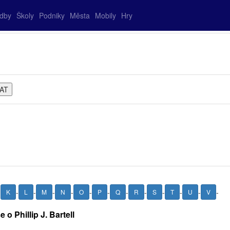
adby
Školy
Podniky
Města
Mobily
Hry
-
-
-
-
-
-
-
-
-
-
-
-
-
K
L
M
N
O
P
Q
R
S
T
U
V
 o Phillip J. Bartell