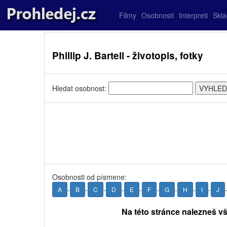
Filmy
Osobnosti
Interpreti
Skl
Phillip J. Bartell - životopis, fotky
Hledat osobnost:
Osobnosti od písmene:
-
-
-
-
-
-
-
-
-
A
B
C
D
E
F
G
H
I
J
Na této stránce nalezneš vše