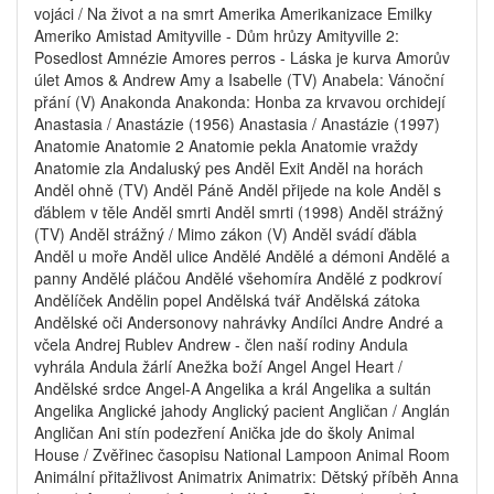
vojáci / Na život a na smrt Amerika Amerikanizace Emilky
Ameriko Amistad Amityville - Dům hrůzy Amityville 2:
Posedlost Amnézie Amores perros - Láska je kurva Amorův
úlet Amos & Andrew Amy a Isabelle (TV) Anabela: Vánoční
přání (V) Anakonda Anakonda: Honba za krvavou orchidejí
Anastasia / Anastázie (1956) Anastasia / Anastázie (1997)
Anatomie Anatomie 2 Anatomie pekla Anatomie vraždy
Anatomie zla Andaluský pes Anděl Exit Anděl na horách
Anděl ohně (TV) Anděl Páně Anděl přijede na kole Anděl s
ďáblem v těle Anděl smrti Anděl smrti (1998) Anděl strážný
(TV) Anděl strážný / Mimo zákon (V) Anděl svádí ďábla
Anděl u moře Anděl ulice Andělé Andělé a démoni Andělé a
panny Andělé pláčou Andělé všehomíra Andělé z podkroví
Andělíček Andělin popel Andělská tvář Andělská zátoka
Andělské oči Andersonovy nahrávky Andílci Andre André a
včela Andrej Rublev Andrew - člen naší rodiny Andula
vyhrála Andula žárlí Anežka boží Angel Angel Heart /
Andělské srdce Angel-A Angelika a král Angelika a sultán
Angelika Anglické jahody Anglický pacient Angličan / Anglán
Angličan Ani stín podezření Anička jde do školy Animal
House / Zvěřinec časopisu National Lampoon Animal Room
Animální přitažlivost Animatrix Animatrix: Dětský příběh Anna