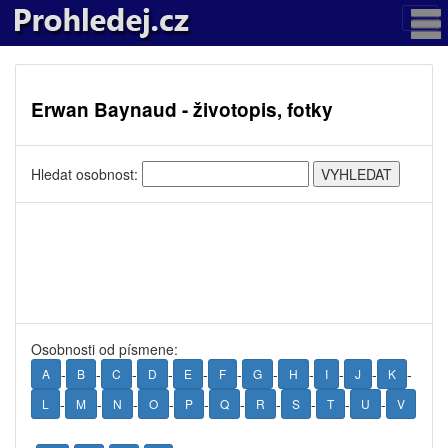
Erwan Baynaud - životopis, fotky
Hledat osobnost:
Osobnosti od písmene:
-
-
-
-
-
-
-
-
-
-
-
A
B
C
D
E
F
G
H
I
J
K
-
-
-
-
-
-
-
-
-
-
L
M
N
O
P
Q
R
S
T
U
V