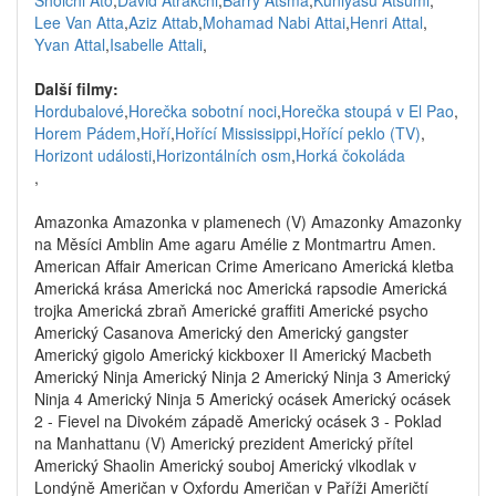
Shoichi Ato
,
David Atrakchi
,
Barry Atsma
,
Kuniyasu Atsumi
,
Lee Van Atta
,
Aziz Attab
,
Mohamad Nabi Attai
,
Henri Attal
,
Yvan Attal
,
Isabelle Attali
,
Další filmy:
Hordubalové
,
Horečka sobotní noci
,
Horečka stoupá v El Pao
,
Horem Pádem
,
Hoří
,
Hořící Mississippi
,
Hořící peklo (TV)
,
Horizont události
,
Horizontálních osm
,
Horká čokoláda
,
Amazonka Amazonka v plamenech (V) Amazonky Amazonky
na Měsíci Amblin Ame agaru Amélie z Montmartru Amen.
American Affair American Crime Americano Americká kletba
Americká krása Americká noc Americká rapsodie Americká
trojka Americká zbraň Americké graffiti Americké psycho
Americký Casanova Americký den Americký gangster
Americký gigolo Americký kickboxer II Americký Macbeth
Americký Ninja Americký Ninja 2 Americký Ninja 3 Americký
Ninja 4 Americký Ninja 5 Americký ocásek Americký ocásek
2 - Fievel na Divokém západě Americký ocásek 3 - Poklad
na Manhattanu (V) Americký prezident Americký přítel
Americký Shaolin Americký souboj Americký vlkodlak v
Londýně Američan v Oxfordu Američan v Paříži Američtí