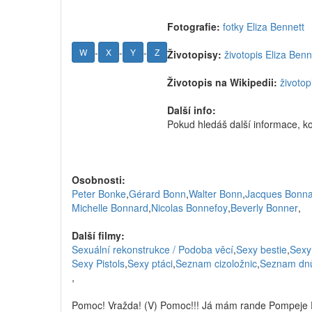
Fotografie:
fotky Eliza Bennett
-
-
-
W
X
Y
Z
Životopisy:
životopis Eliza Benn
Životopis na Wikipedii:
životop
Další info:
Pokud hledáš další informace, k
Osobnosti:
Peter Bonke
,
Gérard Bonn
,
Walter Bonn
,
Jacques Bonna
Michelle Bonnard
,
Nicolas Bonnefoy
,
Beverly Bonner
,
Další filmy:
Sexuální rekonstrukce / Podoba věcí
,
Sexy bestie
,
Sexy
Sexy Pistols
,
Sexy ptáci
,
Seznam cizoložnic
,
Seznam dnů
,
Pomoc! Vražda! (V) Pomoc!!! Já mám rande Pompeje 