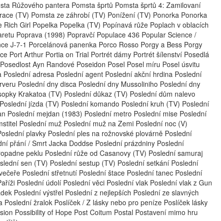
sta Růžového pantera Pomsta šprtů Pomsta šprtů 4: Zamilovaní
enerace (TV) Pomsta ze záhrobí (TV) Ponížení (TV) Ponorka Ponorka
 Rich Girl Popelka Popelka (TV) Popínavá růže Poplach v oblacích
retu Poprava (1998) Popravčí Populace 436 Popular Science /
ence J-7-1 Porcelánová panenka Porco Rosso Porgy a Bess Porgy
 Port Arthur Portia on Trial Portrét dámy Portrét šílenství Posedlá
 Posedlost Ayn Randové Poseidon Posel Posel míru Posel úsvitu
 Poslední adresa Poslední agent Poslední akční hrdina Poslední
orveru Poslední dny disca Poslední dny Mussoliniho Poslední dny
sopky Krakatoa (TV) Poslední důkaz (TV) Poslední dům nalevo
 Poslední jízda (TV) Poslední komando Poslední kruh (TV) Poslední
an Poslední mejdan (1983) Poslední metro Poslední mise Poslední
stitel Poslední muž Poslední muž na Zemi Poslední noc (V)
Poslední plavky Poslední ples na rožnovské plovárně Poslední
ední přání / Smrt Jacka Doddse Poslední prázdniny Poslední
propadne peklu Poslední růže od Casanovy (TV) Poslední samuraj
lední sen (TV) Poslední sestup (TV) Poslední setkání Poslední
 večeře Poslední střetnutí Poslední štace Poslední tanec Poslední
aříži Poslední údolí Poslední věci Poslední vlak Poslední vlak z Gun
adek Poslední výstřel Poslední z nejlepších Poslední ze slavných
 Poslední žralok Poslíček / Z lásky nebo pro peníze Poslíček lásky
ion Possibility of Hope Post Coitum Postal Postavení mimo hru