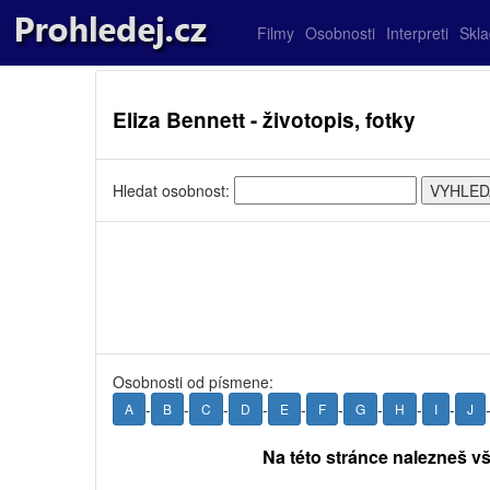
Filmy
Osobnosti
Interpreti
Skl
Eliza Bennett - životopis, fotky
Hledat osobnost:
Osobnosti od písmene:
-
-
-
-
-
-
-
-
-
A
B
C
D
E
F
G
H
I
J
Na této stránce nalezneš vš