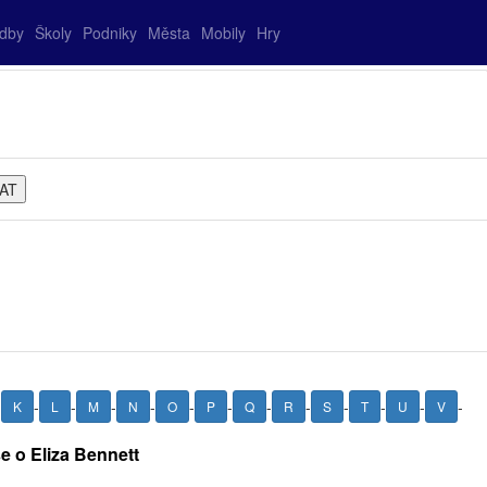
adby
Školy
Podniky
Města
Mobily
Hry
-
-
-
-
-
-
-
-
-
-
-
-
-
K
L
M
N
O
P
Q
R
S
T
U
V
e o Eliza Bennett