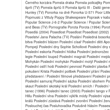
Černého korzára Pomsta draka Pomsta policajtky Pom
šprti (TV) Pomsta šprtů II Pomsta šprtů III - Další g
Hunley (TV) Ponorka na dně Ponorka U-571 Poor Little
Popmusic z Vittuly Poppy Shakespeare Poprask v kaba
Popular Science J-6-2 Popular Science / Popular Sci
and Bess (TV) Pornografie Porota Porota (1994) Porotce
Posedlá (2004) Posedlost Posedlost Posedlost (2002)
Poselství Jana Palacha (TV) Poslání Posledná bosorka
bitva Poslední blázen Poslední císař Poslední děti Ap
Pompejí Poslední dny Sophie Schollové Poslední dny 
Poslední eskorta Poslední hlídka Poslední jednorožec
legie Poslední loupež Poslední magnát Poslední mejd
Mohykán Poslední mohykán Poslední motýl Poslední m
Poslední ostří hoši Poslední pevnost Poslední plavba 
pokušení Krista Poslední polibek Poslední přání Posl
představení / Poslední filmové představení Poslední 
Poslední samuraj Poslední sázka Poslední sbohem Pos
skaut Poslední skotský král Poslední smích / Poslední
tanec (1996) Poslední tanec (2003) Poslední tango v P
Hillu Poslední vlna Poslední výkřik módy Poslední výs
králů Poslední zůstává Poslední zvonění Poslední žena
Poslouchej čas Posluhovačka Poslušně hlásím Possess