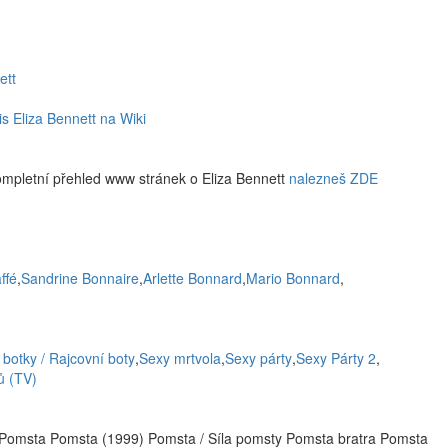
ett
is Eliza Bennett na Wiki
ompletní přehled www stránek o Eliza Bennett
nalezneš ZDE
ffé
,
Sandrine Bonnaire
,
Arlette Bonnard
,
Mario Bonnard
,
 botky / Rajcovní boty
,
Sexy mrtvola
,
Sexy párty
,
Sexy Párty 2
,
 (TV)
Pomsta Pomsta (1999) Pomsta / Síla pomsty Pomsta bratra Pomsta