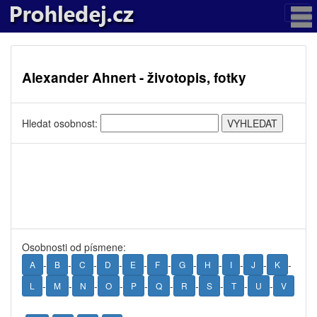
Alexander Ahnert - životopis, fotky
Hledat osobnost:
Osobnosti od písmene:
-
-
-
-
-
-
-
-
-
-
-
A
B
C
D
E
F
G
H
I
J
K
-
-
-
-
-
-
-
-
-
-
L
M
N
O
P
Q
R
S
T
U
V