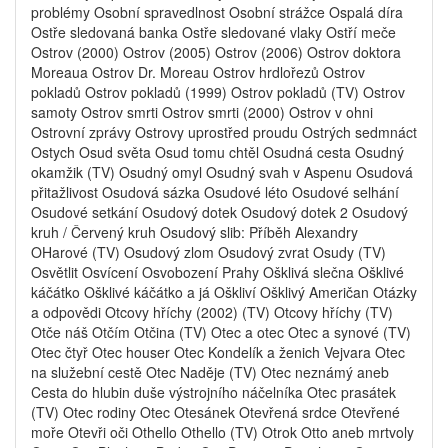
problémy Osobní spravedlnost Osobní strážce Ospalá díra
Ostře sledovaná banka Ostře sledované vlaky Ostří meče
Ostrov (2000) Ostrov (2005) Ostrov (2006) Ostrov doktora
Moreaua Ostrov Dr. Moreau Ostrov hrdlořezů Ostrov
pokladů Ostrov pokladů (1999) Ostrov pokladů (TV) Ostrov
samoty Ostrov smrti Ostrov smrti (2000) Ostrov v ohni
Ostrovní zprávy Ostrovy uprostřed proudu Ostrých sedmnáct
Ostych Osud světa Osud tomu chtěl Osudná cesta Osudný
okamžik (TV) Osudný omyl Osudný svah v Aspenu Osudová
přitažlivost Osudová sázka Osudové léto Osudové selhání
Osudové setkání Osudový dotek Osudový dotek 2 Osudový
kruh / Červený kruh Osudový slib: Příběh Alexandry
OHarové (TV) Osudový zlom Osudový zvrat Osudy (TV)
Osvětlit Osvícení Osvobození Prahy Ošklivá slečna Ošklivé
káčátko Ošklivé káčátko a já Oškliví Ošklivý Američan Otázky
a odpovědi Otcovy hříchy (2002) (TV) Otcovy hříchy (TV)
Otče náš Otčím Otčina (TV) Otec a otec Otec a synové (TV)
Otec čtyř Otec houser Otec Kondelík a ženich Vejvara Otec
na služební cestě Otec Naděje (TV) Otec neznámý aneb
Cesta do hlubin duše výstrojního náčelníka Otec prasátek
(TV) Otec rodiny Otec Otesánek Otevřená srdce Otevřené
moře Otevři oči Othello Othello (TV) Otrok Otto aneb mrtvoly