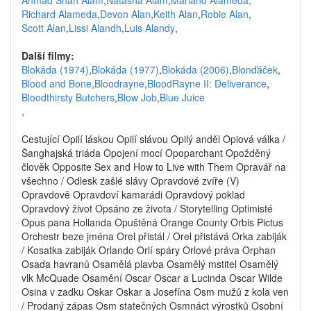
Ahmad Shah Alam
,
Natasha Alam
,
Mariano Alameda
,
Richard Alameda
,
Devon Alan
,
Keith Alan
,
Robie Alan
,
Scott Alan
,
Lissi Alandh
,
Luis Alandy
,
Další filmy:
Blokáda (1974)
,
Blokáda (1977)
,
Blokáda (2006)
,
Blonďáček
,
Blood and Bone
,
Bloodrayne
,
BloodRayne II: Deliverance
,
Bloodthirsty Butchers
,
Blow Job
,
Blue Juice
,
Cestující Opilí láskou Opilí slávou Opilý anděl Opiová válka /
Šanghajská triáda Opojení mocí Opoparchant Opožděný
člověk Opposite Sex and How to Live with Them Opravář na
všechno / Odlesk zašlé slávy Opravdové zvíře (V)
Opravdově Opravdoví kamarádi Opravdový poklad
Opravdový život Opsáno ze života / Storytelling Optimisté
Opus pana Hollanda Opuštěná Orange County Orbis Pictus
Orchestr beze jména Orel přistál / Orel přistává Orka zabiják
/ Kosatka zabiják Orlando Orlí spáry Orlové práva Orphan
Osada havranů Osamělá plavba Osamělý mstitel Osamělý
vlk McQuade Osamění Oscar Oscar a Lucinda Oscar Wilde
Osina v zadku Oskar Oskar a Josefína Osm mužů z kola ven
/ Prodaný zápas Osm statečných Osmnáct výrostků Osobní