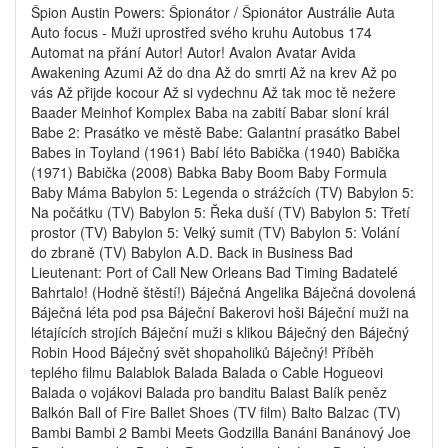
Špion Austin Powers: Špionátor / Špionátor Austrálie Auta
Auto focus - Muži uprostřed svého kruhu Autobus 174
Automat na přání Autor! Autor! Avalon Avatar Avida
Awakening Azumi Až do dna Až do smrti Až na krev Až po
vás Až přijde kocour Až si vydechnu Až tak moc tě nežere
Baader Meinhof Komplex Baba na zabití Babar sloní král
Babe 2: Prasátko ve městě Babe: Galantní prasátko Babel
Babes in Toyland (1961) Babí léto Babička (1940) Babička
(1971) Babička (2008) Babka Baby Boom Baby Formula
Baby Máma Babylon 5: Legenda o strážcích (TV) Babylon 5:
Na počátku (TV) Babylon 5: Řeka duší (TV) Babylon 5: Třetí
prostor (TV) Babylon 5: Velký sumit (TV) Babylon 5: Volání
do zbraně (TV) Babylon A.D. Back in Business Bad
Lieutenant: Port of Call New Orleans Bad Timing Badatelé
Bahrtalo! (Hodně štěstí!) Báječná Angelika Báječná dovolená
Báječná léta pod psa Báječní Bakerovi hoši Báječní muži na
létajících strojích Báječní muži s klikou Báječný den Báječný
Robin Hood Báječný svět shopaholiků Báječný! Příběh
teplého filmu Balablok Balada Balada o Cable Hogueovi
Balada o vojákovi Balada pro banditu Balast Balík peněz
Balkón Ball of Fire Ballet Shoes (TV film) Balto Balzac (TV)
Bambi Bambi 2 Bambi Meets Godzilla Banáni Banánový Joe