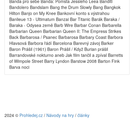
Banda pro sebe Banda: Pomsta Jessieho Leea Banditi
Bandolero Bandslam Bang the Drum Slowly Bang Bangkok
Hilton Banjo on My Knee Bankovní konto s výstrahou
Banlieue 13 - Ultimatum Banzai Bar Titanic Barák Baraka /
Baraka - Odysea země Barb Wire Barbar Conan Barbarella
Barbarian Queen Barbarian Queen II: The Empress Strikes
Back Barbarosa / Psanec Barbarosa Barbary Coast Barbora
Hlavsová Barbora řádí Barcelona Barevný závoj Barker
Baron Prášil (1961) Baron Prášil / Když Burian prášil
Barrandovské nokturno aneb Jak film tančil a zpíval Barretts
of Wimpole Street Barry Lyndon Barstow 2008 Barton Fink
Barva noci
2024 ©
Prohledej.cz
/
Návody na hry
/
články