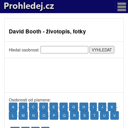
David Booth - životopis, fotky
Hledat osobnost:
Osobnosti od písmene:
-
-
-
-
-
-
-
-
-
-
-
A
B
C
D
E
F
G
H
I
J
K
-
-
-
-
-
-
-
-
-
-
L
M
N
O
P
Q
R
S
T
U
V