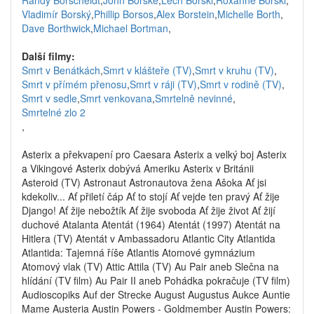
Randy Borscheidt
,
John Borske
,
Lech Borski
,
Roxanne Borski
,
Vladimír Borský
,
Phillip Borsos
,
Alex Borstein
,
Michelle Borth
,
Dave Borthwick
,
Michael Bortman
,
Další filmy:
Smrt v Benátkách
,
Smrt v klášteře (TV)
,
Smrt v kruhu (TV)
,
Smrt v přímém přenosu
,
Smrt v ráji (TV)
,
Smrt v rodině (TV)
,
Smrt v sedle
,
Smrt venkovana
,
Smrtelně nevinné
,
Smrtelné zlo 2
,
Asterix a překvapení pro Caesara Asterix a velký boj Asterix
a Vikingové Asterix dobývá Ameriku Asterix v Británii
Asteroid (TV) Astronaut Astronautova žena Ašoka Ať jsi
kdekoliv... Ať přiletí čáp Ať to stojí Ať vejde ten pravý Ať žije
Django! Ať žije nebožtík Ať žije svoboda Ať žije život Ať žijí
duchové Atalanta Atentát (1964) Atentát (1997) Atentát na
Hitlera (TV) Atentát v Ambassadoru Atlantic City Atlantida
Atlantida: Tajemná říše Atlantis Atomové gymnázium
Atomový vlak (TV) Attic Attila (TV) Au Pair aneb Slečna na
hlídání (TV film) Au Pair II aneb Pohádka pokračuje (TV film)
Audioscopiks Auf der Strecke August Augustus Aukce Auntie
Mame Austeria Austin Powers - Goldmember Austin Powers: