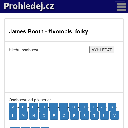
James Booth - životopis, fotky
Hledat osobnost:
Osobnosti od písmene:
-
-
-
-
-
-
-
-
-
-
-
A
B
C
D
E
F
G
H
I
J
K
-
-
-
-
-
-
-
-
-
-
L
M
N
O
P
Q
R
S
T
U
V