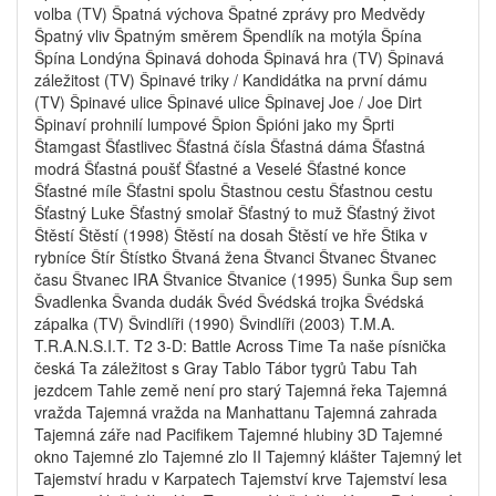
volba (TV) Špatná výchova Špatné zprávy pro Medvědy
Špatný vliv Špatným směrem Špendlík na motýla Špína
Špína Londýna Špinavá dohoda Špinavá hra (TV) Špinavá
záležitost (TV) Špinavé triky / Kandidátka na první dámu
(TV) Špinavé ulice Špinavé ulice Špinavej Joe / Joe Dirt
Špinaví prohnilí lumpové Špion Špióni jako my Šprti
Štamgast Šťastlivec Šťastná čísla Šťastná dáma Šťastná
modrá Šťastná poušť Šťastné a Veselé Šťastné konce
Šťastné míle Šťastni spolu Štastnou cestu Šťastnou cestu
Šťastný Luke Šťastný smolař Šťastný to muž Šťastný život
Štěstí Štěstí (1998) Štěstí na dosah Štěstí ve hře Štika v
rybníce Štír Štístko Štvaná žena Štvanci Štvanec Štvanec
času Štvanec IRA Štvanice Štvanice (1995) Šunka Šup sem
Švadlenka Švanda dudák Švéd Švédská trojka Švédská
zápalka (TV) Švindlíři (1990) Švindlíři (2003) T.M.A.
T.R.A.N.S.I.T. T2 3-D: Battle Across Time Ta naše písnička
česká Ta záležitost s Gray Tablo Tábor tygrů Tabu Tah
jezdcem Tahle země není pro starý Tajemná řeka Tajemná
vražda Tajemná vražda na Manhattanu Tajemná zahrada
Tajemná záře nad Pacifikem Tajemné hlubiny 3D Tajemné
okno Tajemné zlo Tajemné zlo II Tajemný klášter Tajemný let
Tajemství hradu v Karpatech Tajemství krve Tajemství lesa