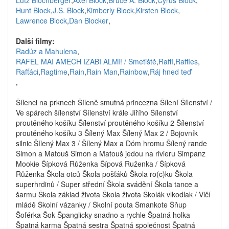
Lutz Blochberger
,
Axel Block
,
Bruce A. Block
,
Cyrus Block
,
Hunt Block
,
J.S. Block
,
Kimberly Block
,
Kirsten Block
,
Lawrence Block
,
Dan Blocker
,
Další filmy:
Radúz a Mahulena
,
RAFEL MAI AMECH IZABI ALMI! / Smetiště
,
Raffl
,
Raffles
,
Rafťáci
,
Ragtime
,
Rain
,
Rain Man
,
Rainbow
,
Ráj hned teď
,
Šílenci na prknech Šíleně smutná princezna Šílení Šílenství /
Ve spárech šílenství Šílenství krále Jiřího Šílenství
proutěného košíku Šílenství proutěného košíku 2 Šílenství
proutěného košíku 3 Šílený Max Šílený Max 2 / Bojovník
silnic Šílený Max 3 / Šílený Max a Dóm hromu Šílený rande
Šimon a Matouš Šimon a Matouš jedou na rivieru Šimpanz
Mookie Šípková Růženka Šípová Ruženka / Šípková
Růženka Škola otců Škola pošťáků Škola ro(c)ku Škola
superhrdinů / Super střední Škola svádění Škola tance a
šarmu Škola základ života Škola života Školák vlkodlak / Vlčí
mládě Školní vázanky / Školní pouta Šmankote Šňup
Šoférka Šok Španglicky snadno a rychle Špatná holka
Špatná karma Špatná sestra Špatná společnost Špatná