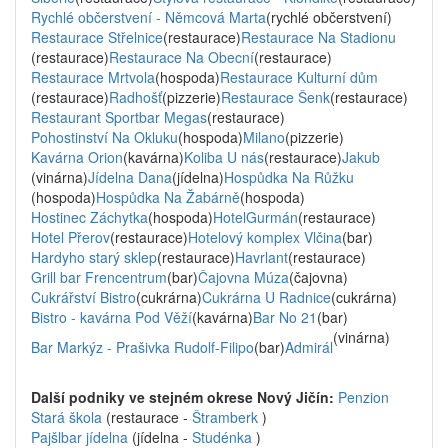
Rychlé občerstvení - Němcová Marta
(rychlé občerstvení)
Restaurace Střelnice
(restaurace)
Restaurace Na Stadionu
(restaurace)
Restaurace Na Obecní
(restaurace)
Restaurace Mrtvola
(hospoda)
Restaurace Kulturní dům
(restaurace)
Radhošť
(pizzerie)
Restaurace Šenk
(restaurace)
Restaurant Sportbar Megas
(restaurace)
Pohostinství Na Okluku
(hospoda)
Milano
(pizzerie)
Kavárna Orion
(kavárna)
Koliba U nás
(restaurace)
Jakub
(vinárna)
Jídelna Dana
(jídelna)
Hospůdka Na Růžku
(hospoda)
Hospůdka Na Žabárně
(hospoda)
Hostinec Záchytka
(hospoda)
HotelGurmán
(restaurace)
Hotel Přerov
(restaurace)
Hotelový komplex Vlčina
(bar)
Hardyho starý sklep
(restaurace)
Havrlant
(restaurace)
Grill bar Frencentrum
(bar)
Čajovna Múza
(čajovna)
Cukrářství Bistro
(cukrárna)
Cukrárna U Radnice
(cukrárna)
Bistro - kavárna Pod Věží
(kavárna)
Bar No 21
(bar)
(vinárna)
Bar Markýz - Prašivka Rudolf-Filipo
(bar)
Admirál
Další podniky ve stejném okrese Nový Jičín:
Penzion
Stará škola
(restaurace -
Štramberk
)
Pajšlbar jídelna
(jídelna -
Studénka
)