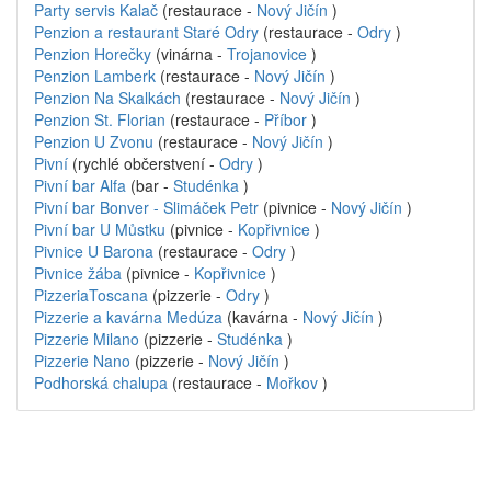
Party servis Kalač
(restaurace -
Nový Jičín
)
Penzion a restaurant Staré Odry
(restaurace -
Odry
)
Penzion Horečky
(vinárna -
Trojanovice
)
Penzion Lamberk
(restaurace -
Nový Jičín
)
Penzion Na Skalkách
(restaurace -
Nový Jičín
)
Penzion St. Florian
(restaurace -
Příbor
)
Penzion U Zvonu
(restaurace -
Nový Jičín
)
Pivní
(rychlé občerstvení -
Odry
)
Pivní bar Alfa
(bar -
Studénka
)
Pivní bar Bonver - Slimáček Petr
(pivnice -
Nový Jičín
)
Pivní bar U Můstku
(pivnice -
Kopřivnice
)
Pivnice U Barona
(restaurace -
Odry
)
Pivnice žába
(pivnice -
Kopřivnice
)
PizzeriaToscana
(pizzerie -
Odry
)
Pizzerie a kavárna Medúza
(kavárna -
Nový Jičín
)
Pizzerie Milano
(pizzerie -
Studénka
)
Pizzerie Nano
(pizzerie -
Nový Jičín
)
Podhorská chalupa
(restaurace -
Mořkov
)