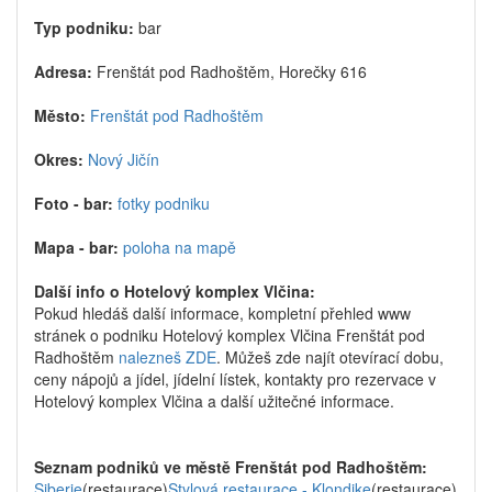
Typ podniku:
bar
Adresa:
Frenštát pod Radhoštěm, Horečky 616
Město:
Frenštát pod Radhoštěm
Okres:
Nový Jičín
Foto - bar:
fotky podniku
Mapa - bar:
poloha na mapě
Další info o Hotelový komplex Vlčina:
Pokud hledáš další informace, kompletní přehled www
stránek o podniku Hotelový komplex Vlčina Frenštát pod
Radhoštěm
nalezneš ZDE
. Můžeš zde najít otevírací dobu,
ceny nápojů a jídel, jídelní lístek, kontakty pro rezervace v
Hotelový komplex Vlčina a další užitečné informace.
Seznam podniků ve městě Frenštát pod Radhoštěm:
Siberie
(restaurace)
Stylová restaurace - Klondike
(restaurace)