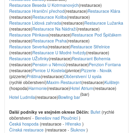
Restaurace Beseda U Kotrmanových
(restaurace)
Restaurace Hraniční přechod
(restaurace)
Restaurace Klára
(restaurace)
Restaurace Koliba
(restaurace)
Restaurace Lidová zahrada
(restaurace)
Restaurace Lužanka
(restaurace)
Restaurace Na Nádraží
(restaurace)
Restaurace Pěnkava
(restaurace)
Restaurace Pod Špičákem
(restaurace)
Restaurace Praha
(restaurace)
Restaurace Severka
(restaurace)
Restaurace Střelnice
(restaurace)
Restaurace U Modré hvězdy
(restaurace)
Restaurace UŽofinky
(restaurace)
Restaurant Bohemia
(restaurace)
Pension u Němců
(restaurace)
Penzion Fontana
(restaurace)
Pivnice U Kostela
(pivnice)
Pizzerie - Novák
(pizzerie)
Priština
(restaurace)
Občerstvení U sysla
(rychlé občerstvení)
Maxim-Restaurant
(restaurace)
Kulštejn
(hospoda)
Harmonie
(restaurace)
Hotel Atrium
(restaurace)
(bar)
Hotel Ludmila
(restaurace)
Bowling bar
Další podniky ve stejném okrese Děčín:
Bufet
(rychlé
občerstvení -
Benešov nad Ploučnicí
)
Česká hospoda
(restaurace -
Hřensko
)
Čínská restaurace
(restaurace -
Šluknov
)