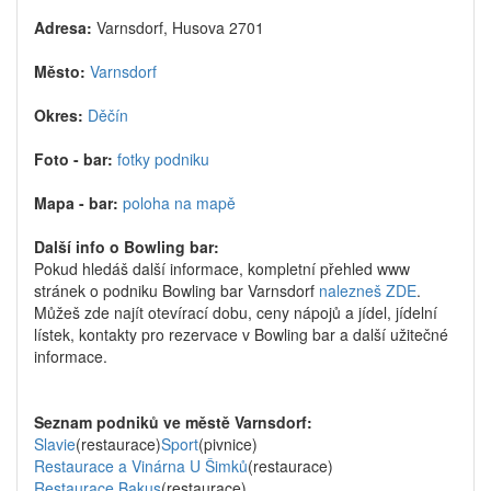
Adresa:
Varnsdorf, Husova 2701
Město:
Varnsdorf
Okres:
Děčín
Foto - bar:
fotky podniku
Mapa - bar:
poloha na mapě
Další info o Bowling bar:
Pokud hledáš další informace, kompletní přehled www
stránek o podniku Bowling bar Varnsdorf
nalezneš ZDE
.
Můžeš zde najít otevírací dobu, ceny nápojů a jídel, jídelní
lístek, kontakty pro rezervace v Bowling bar a další užitečné
informace.
Seznam podniků ve městě Varnsdorf:
Slavie
(restaurace)
Sport
(pivnice)
Restaurace a Vinárna U Šimků
(restaurace)
Restaurace Bakus
(restaurace)