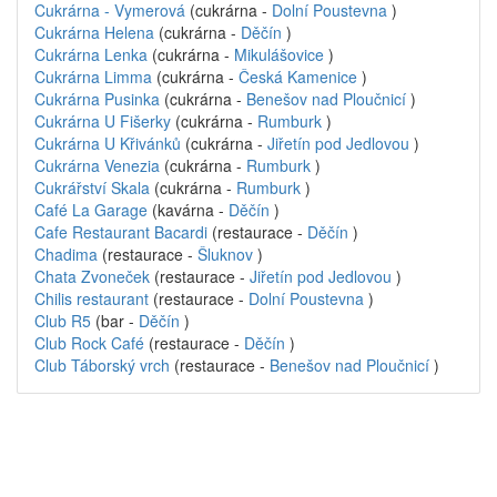
Cukrárna - Vymerová
(cukrárna -
Dolní Poustevna
)
Cukrárna Helena
(cukrárna -
Děčín
)
Cukrárna Lenka
(cukrárna -
Mikulášovice
)
Cukrárna Limma
(cukrárna -
Česká Kamenice
)
Cukrárna Pusinka
(cukrárna -
Benešov nad Ploučnicí
)
Cukrárna U Fišerky
(cukrárna -
Rumburk
)
Cukrárna U Křivánků
(cukrárna -
Jiřetín pod Jedlovou
)
Cukrárna Venezia
(cukrárna -
Rumburk
)
Cukrářství Skala
(cukrárna -
Rumburk
)
Café La Garage
(kavárna -
Děčín
)
Cafe Restaurant Bacardi
(restaurace -
Děčín
)
Chadima
(restaurace -
Šluknov
)
Chata Zvoneček
(restaurace -
Jiřetín pod Jedlovou
)
Chilis restaurant
(restaurace -
Dolní Poustevna
)
Club R5
(bar -
Děčín
)
Club Rock Café
(restaurace -
Děčín
)
Club Táborský vrch
(restaurace -
Benešov nad Ploučnicí
)