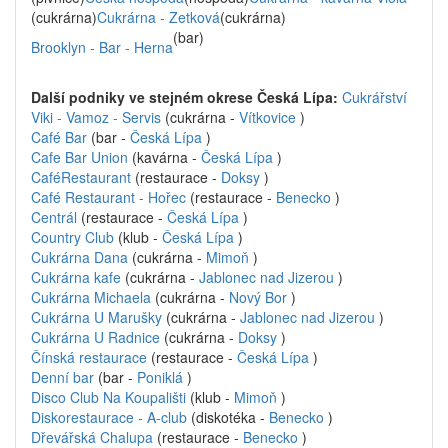
(cukrárna)
Cukrárna - Zetková
(cukrárna)
(bar)
Brooklyn - Bar - Herna
Další podniky ve stejném okrese Česká Lípa:
Cukrářství
Viki - Vamoz - Servis
(cukrárna -
Vítkovice
)
Café Bar
(bar -
Česká Lípa
)
Cafe Bar Union
(kavárna -
Česká Lípa
)
CaféRestaurant
(restaurace -
Doksy
)
Café Restaurant - Hořec
(restaurace -
Benecko
)
Centrál
(restaurace -
Česká Lípa
)
Country Club
(klub -
Česká Lípa
)
Cukrárna Dana
(cukrárna -
Mimoň
)
Cukrárna kafe
(cukrárna -
Jablonec nad Jizerou
)
Cukrárna Michaela
(cukrárna -
Nový Bor
)
Cukrárna U Marušky
(cukrárna -
Jablonec nad Jizerou
)
Cukrárna U Radnice
(cukrárna -
Doksy
)
Čínská restaurace
(restaurace -
Česká Lípa
)
Denní bar
(bar -
Poniklá
)
Disco Club Na Koupališti
(klub -
Mimoň
)
Diskorestaurace - A-club
(diskotéka -
Benecko
)
Dřevářská Chalupa
(restaurace -
Benecko
)