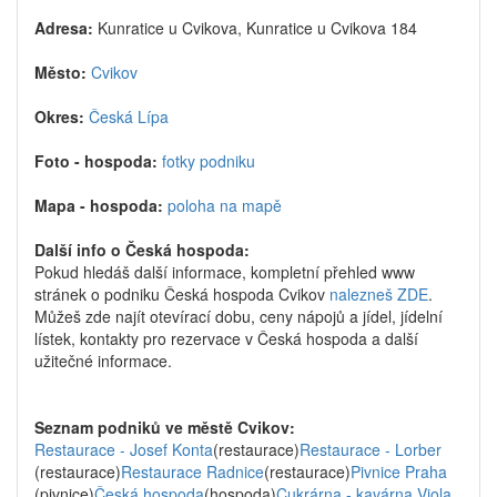
Adresa:
Kunratice u Cvikova, Kunratice u Cvikova 184
Město:
Cvikov
Okres:
Česká Lípa
Foto - hospoda:
fotky podniku
Mapa - hospoda:
poloha na mapě
Další info o Česká hospoda:
Pokud hledáš další informace, kompletní přehled www
stránek o podniku Česká hospoda Cvikov
nalezneš ZDE
.
Můžeš zde najít otevírací dobu, ceny nápojů a jídel, jídelní
lístek, kontakty pro rezervace v Česká hospoda a další
užitečné informace.
Seznam podniků ve městě Cvikov:
Restaurace - Josef Konta
(restaurace)
Restaurace - Lorber
(restaurace)
Restaurace Radnice
(restaurace)
Pivnice Praha
(pivnice)
Česká hospoda
(hospoda)
Cukrárna - kavárna Viola